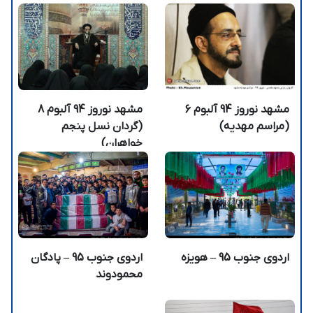
مشهد نوروز 94 آلبوم 6
مشهد نوروز 94 آلبوم 8
(مراسم مهدیه)
(گردان نسل پنجم
خواهران)
اردوی جنوب 95 – هویزه
اردوی جنوب 95 – پادگان
محمودوند