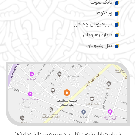
بانک صوت
ویدئوها
در رهپویان چه خبر
درباره رهپویان
پنل رهپویان
شیراز، خیابان شهید آقایی، حسینیه سید‌الشهداء (ع)