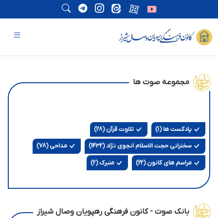
مجموعه صوت ها
پادکست ها (1)
تلاوت قرآن (28)
سخنرانی حجت الاسلام انجوی نژاد (1432)
مداحی (78)
مراسم های کانون (22)
منبرک (2)
بانک صوت - کانون فرهنگی رهپویان وصال شیراز