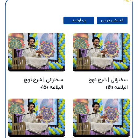
قدیمی ترین
پربازدید
ترین
سخنرانی | شرح نهج
سخنرانی | شرح نهج
البلاغه «16»
البلاغه «15»