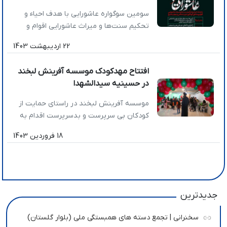
سومین سوگواره عاشورایی با هدف احیاء و
تحکیم سنت‌ها ‌و میراث عاشورایی اقوام و
مناطق ایران اسلامی و جهان تشیع
22 اردیبهشت 1403
در سه بخش آیین، آوا، نواها برگزار میگردد .
افتتاح مهدکودک موسسه آفرینش لبخند
در حسینیه سیدالشهدا
موسسه آفرینش لبخند در راستای حمایت از
کودکان بی سرپرست و بدسرپرست اقدام به
راه اندازی محیطی در قالب مهدکودک برای
18 فروردین 1403
کودکان 4 تا 6 سال کرده است. که روزانه 30
نفر از کودکان خدماتی از قبیل آموزش ،
صبحانه ، میان وعده ، ایاب و ذهاب رایگان
و… را دریافت می نمایند. که به […]
جدیدترین
سخنرانی | تجمع دسته های همبستگی ملی (بلوار گلستان)