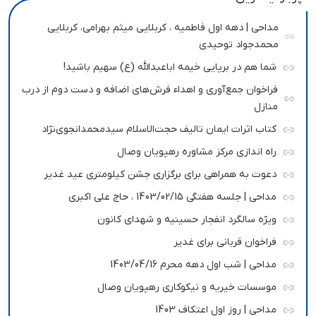
مداحی | دهه اول فاطمیه ، کربلایی میثم بهرامی، کربلایی
محمدجواد توحیدی
شما هم در برپایی خیمه اباعبدالله (ع) سهیم باشید!
فراخوان جمع‌آوری و اهداء فرش‌های اضافه و دست دوم از درب
منازل
کتاب اثرات ایمان تالیف حجت‌الاسلام سیدمحمدانجوی‌نژاد
راه اندازی مرکز مشاوره رهپویان وصال
دعوت به همراهی برای برگزاری جشن کیلومتری عید غدیر
مداحی | جلسه هفتگی 1403/02/15 ، حاج علی اکبری
ویژه سالگرد انفجار حسینیه و شهدای کانون
فراخوان قربانی برای غدیر
مداحی | شب اول دهه محرم 1403/04/16
موسسات خیریه و نیکوکاری رهپویان وصال
مداحی | روز اول اعتکاف 1403