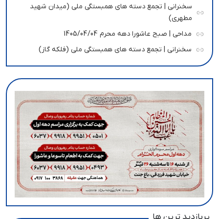
سخنرانی | تجمع دسته های همبستگی ملی (میدان شهید
مطهری)
مداحی | صبح عاشورا دهه محرم 1405/04/04
سخنرانی | تجمع دسته های همبستگی ملی (فلکه گاز)
پربازدید ترین ها