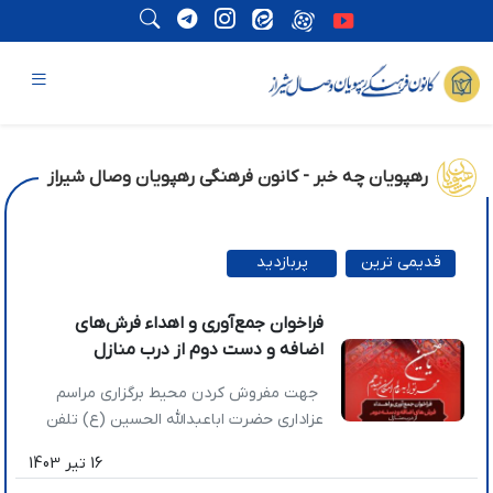
رهپویان چه خبر - کانون فرهنگی رهپویان وصال شیراز
قدیمی ترین
پربازدید
ترین
فراخوان جمع‌آوری و اهداء فرش‌های
اضافه و دست دوم از درب منازل
جهت مفروش کردن محیط برگزاری مراسم
عزاداری حضرت اباعبدالله الحسین (ع) تلفن
هماهنگی: 09171003868
16 تیر 1403