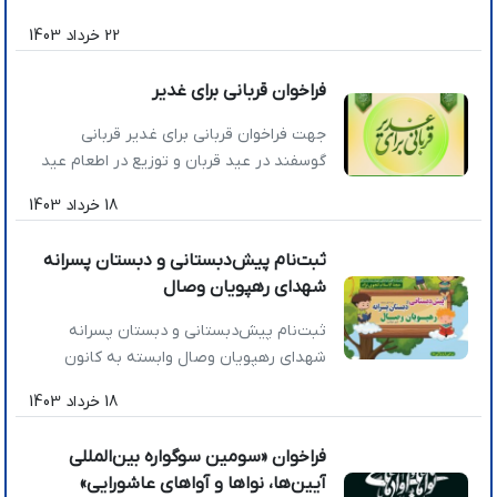
شیعی شده است. ⭕️ بابت برنامه شیراز،
22 خرداد 1403
ظرفیت جدیدی برای حضور و ارائه خدمات
مواکب مردمی و خانوادگی باز شده است. 🗓
فراخوان قربانی برای غدیر
دوشنبه 4 تیر از ساعت 16 تا آخر شب، از
میدان امام حسین (ع) تا فلکه گاز. […]
جهت فراخوان قربانی برای غدیر قربانی
گوسفند در عید قربان و توزیع در اطعام عید
غدیر بین نیازمندان از طریق زیر اقدام
18 خرداد 1403
فرمایید.
ثبت‌نام پیش‌دبستانی و دبستان پسرانه
شهدای رهپویان وصال
ثبت‌نام پیش‌دبستانی و دبستان پسرانه
شهدای رهپویان وصال وابسته به کانون
رهپویان وصال زیر نظر حجت‌الاسلام
18 خرداد 1403
انجوی‌نژاد آغاز شد .
فراخوان «سومین سوگواره بین‌المللی
آیین‌ها، نواها و آواهای عاشورایی»