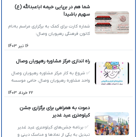
شما هم در برپایی خیمه اباعبدالله (ع)
سهیم باشید!
شماره کارت برای کمک به برگزاری مراسم به‌نام
کانون فرهنگی رهپویان وصال:
6037991899510501 شماره کارت جهت اطعام
16 تیر 1403
عزاداران در ظهر تاسوعا و عاشورا:
6037991899510493 هماهنگی جهت عقیقه:
راه اندازی مرکز مشاوره رهپویان وصال
09171003868
✅ شروع به کار مرکز مشاوره رهپویان وصال
واحد مشاوره رهپویان وصال، حامی موسسه
آفرینش لبخند در جهت بهبود سطح کیفیت
22 خرداد 1403
زندگی مخاطبان خود آماده ارائه خدمات است.
👥 مشاوره‌های فردی و گروهی با موضوعات:
دعوت به همراهی برای برگزاری جشن
🔸 پیش از ازدواج 🔸 طلاق 🔸 اعتیاد 🔸 کودک
کیلومتری عید غدیر
و نوجوان 🔸 تحصیلی 📱 شماره تماس:
09030338192 📱 عضویت […]
✅ برنامه جشن‌های کیلومتری عید غدیر
تبدیل به یکی از نمادها و مناسک دینی و