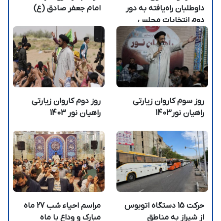
داوطلبان راه‌یافته به دور
امام جعفر صادق (ع)
دوم انتخابات مجلس
شورای اسلامی
روز سوم کاروان زیارتی
روز دوم کاروان زیارتی
راهیان نور1403
راهیان نور 1403
حرکت 15 دستگاه اتوبوس
مراسم احیاء شب 27 ماه
از شیراز به مناطق
مبارک و وداع با ماه