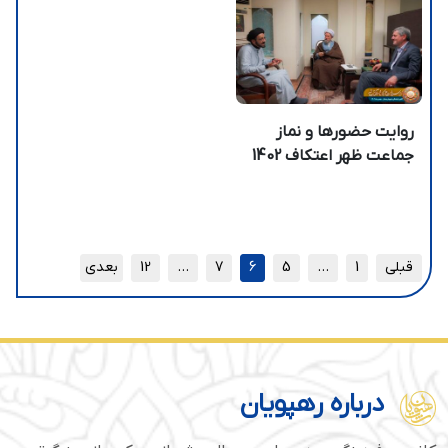
روایت حضورها و نماز
جماعت ظهر اعتکاف 1402
قبلی
1
…
5
6
7
…
12
بعدی
درباره رهپویان