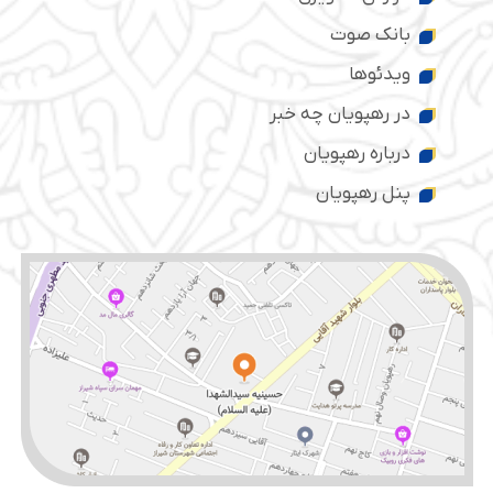
بانک صوت
ویدئوها
در رهپویان چه خبر
درباره رهپویان
پنل رهپویان