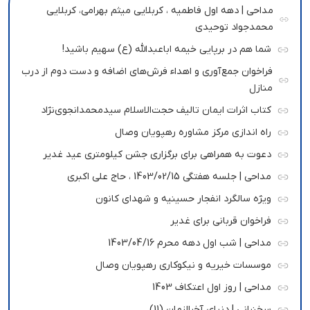
مداحی | دهه اول فاطمیه ، کربلایی میثم بهرامی، کربلایی
محمدجواد توحیدی
شما هم در برپایی خیمه اباعبدالله (ع) سهیم باشید!
فراخوان جمع‌آوری و اهداء فرش‌های اضافه و دست دوم از درب
منازل
کتاب اثرات ایمان تالیف حجت‌الاسلام سیدمحمدانجوی‌نژاد
راه اندازی مرکز مشاوره رهپویان وصال
دعوت به همراهی برای برگزاری جشن کیلومتری عید غدیر
مداحی | جلسه هفتگی 1403/02/15 ، حاج علی اکبری
ویژه سالگرد انفجار حسینیه و شهدای کانون
فراخوان قربانی برای غدیر
مداحی | شب اول دهه محرم 1403/04/16
موسسات خیریه و نیکوکاری رهپویان وصال
مداحی | روز اول اعتکاف 1403
سخنرانی | دنیای آخرالزمان (11)