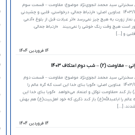
 سخنرانی سید محمد انجوی‌نژاد موضوع: مقاومت – قسمت سوم
تاریخ: 1403/10/27 عناوین اصلی: »ارتباط جمالی، درخواستی، قلبی و چشیدنی
ماز زورت به هیچ چیز نمی‌رسد »اثر عبادت قبل از بلوغ »آدمی
دور است هیچ وقت رنگ خوشی را نمی‌بیند »ارتباط جمالی،
لبی و […]
14 فروردین 1404
مت (2) – شب دوم اعتکاف 1403
 سخنرانی سید محمد انجوی‌نژاد موضوع: مقاومت – قسمت دوم
تاریخ: 1403/10/26 عناوین اصلی: »گویا بنای خدا این است که گره عالم را
ع) باز کند »مقاومت توکل و اعتماد می‌خواهد »گویا بنای خدا این
عالم را اباعبدالله(ع) باز کند ذکری که خود اهل‌بیت(ع) هم بهش
دند، […]
14 فروردین 1404