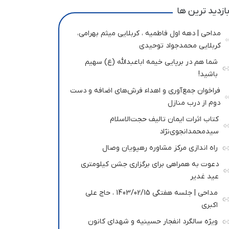
ازدید ترین ها
مداحی | دهه اول فاطمیه ، کربلایی میثم بهرامی،
کربلایی محمدجواد توحیدی
شما هم در برپایی خیمه اباعبدالله (ع) سهیم
باشید!
فراخوان جمع‌آوری و اهداء فرش‌های اضافه و دست
دوم از درب منازل
کتاب اثرات ایمان تالیف حجت‌الاسلام
سیدمحمدانجوی‌نژاد
راه اندازی مرکز مشاوره رهپویان وصال
دعوت به همراهی برای برگزاری جشن کیلومتری
عید غدیر
مداحی | جلسه هفتگی 1403/02/15 ، حاج علی
اکبری
ویژه سالگرد انفجار حسینیه و شهدای کانون