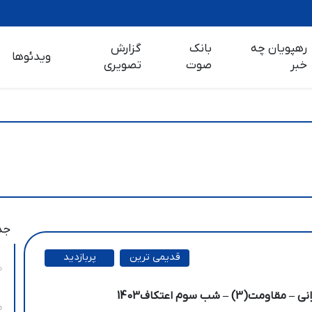
رهپویان چه
بانک
گزارش
ویدئوها
خبر
صوت
تصویری
جد
قدیمی ترین
پربازدید
ترین
مت(3) – شب سوم اعتکاف1403