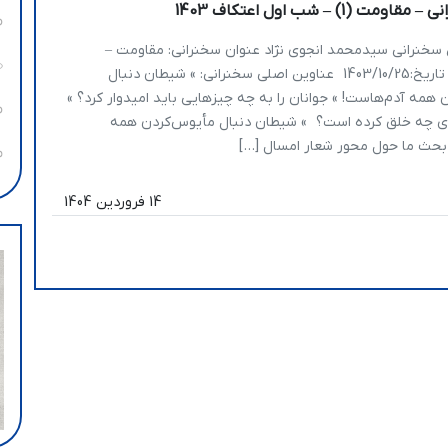
مت (1) – شب اول اعتکاف 1403
 سخنرانی سیدمحمد انجوی نژاد عنوان سخنرانی: مقاومت –
قسمت اول تاریخ:1403/10/25 عناوین اصلی سخنرانی: » شیطان دنبال
همه آدم‌هاست! » جوانان را به چه چیزهایی باید امیدوار کرد؟ »
برای چه خلق کرده است؟ » شیطان دنبال مأیوس‌کردن همه
بحث ما حول محور شعار امسال […]
14 فروردین 1404