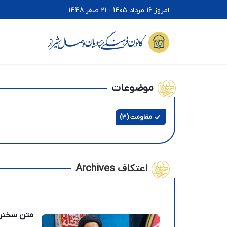
امروز 16 مرداد 1405 - 21 صفر 1448
موضوعات
مقاومت (3)
اعتکاف Archives
متن سخنرانی – مقاو