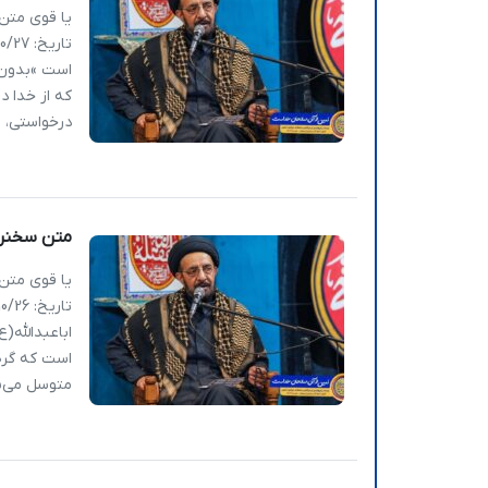
یا قوی متن
است »بدون ن
که از خدا 
درخواستی، ق
متن سخنرانی – مقاو
یا قوی متن
اباعبدالله(
است که گره 
متوسل می‌ش