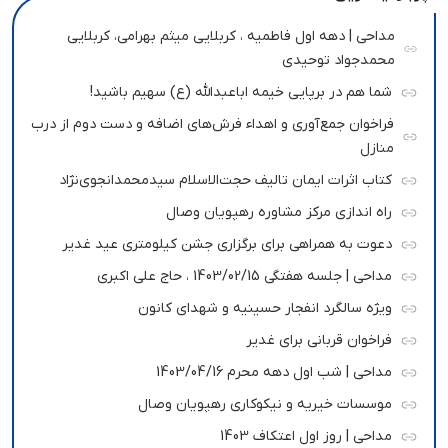
مداحی | دهه اول فاطمیه ، کربلایی میثم بهرامی، کربلایی
محمدجواد توحیدی
شما هم در برپایی خیمه اباعبدالله (ع) سهیم باشید!
فراخوان جمع‌آوری و اهداء فرش‌های اضافه و دست دوم از درب
منازل
کتاب اثرات ایمان تالیف حجت‌الاسلام سیدمحمدانجوی‌نژاد
راه اندازی مرکز مشاوره رهپویان وصال
دعوت به همراهی برای برگزاری جشن کیلومتری عید غدیر
مداحی | جلسه هفتگی 1403/02/15 ، حاج علی اکبری
ویژه سالگرد انفجار حسینیه و شهدای کانون
فراخوان قربانی برای غدیر
مداحی | شب اول دهه محرم 1403/04/16
موسسات خیریه و نیکوکاری رهپویان وصال
مداحی | روز اول اعتکاف 1403