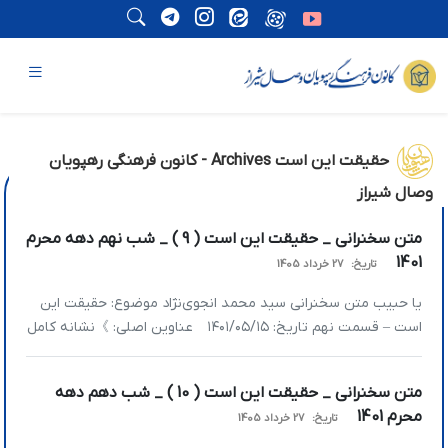
حقیقت این است Archives - کانون فرهنگی رهپویان
وصال شیراز
متن سخنرانی _ حقیقت این است ( 9 ) _ شب نهم دهه محرم
1401
تاریخ:
27 خرداد 1405
یا حبیب متن سخنرانی سید محمد انجوی‌نژاد موضوع: حقیقت این
است – قسمت نهم تاریخ: ۱۴۰۱/۰۵/۱۵ عناوین اصلی: 》نشانه کامل
عشق حقیقی چیست؟ 》اگر می‌خواهید زندگی شیرین شود باید
شاکر باشید 》تواضع توقع را صفر می‌کند 》انصاف مقدمه
متن سخنرانی _ حقیقت این است ( 10 ) _ شب دهم دهه
عدالت‌جویی است 》نشانه کامل عشق حقیقی چیست؟ در جلسات
محرم 1401
تاریخ:
27 خرداد 1405
اول راجع‌به حقیقتِ مزرعه […]