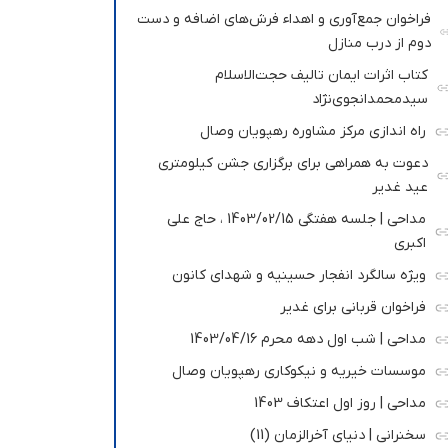
فراخوان جمع‌آوری و اهداء فرش‌های اضافه و دست
دوم از درب منازل
کتاب اثرات ایمان تالیف حجت‌الاسلام
سیدمحمدانجوی‌نژاد
راه اندازی مرکز مشاوره رهپویان وصال
دعوت به همراهی برای برگزاری جشن کیلومتری
عید غدیر
مداحی | جلسه هفتگی 1403/02/15 ، حاج علی
اکبری
ویژه سالگرد انفجار حسینیه و شهدای کانون
فراخوان قربانی برای غدیر
مداحی | شب اول دهه محرم 1403/04/16
موسسات خیریه و نیکوکاری رهپویان وصال
مداحی | روز اول اعتکاف 1403
سخنرانی | دنیای آخرالزمان (11)