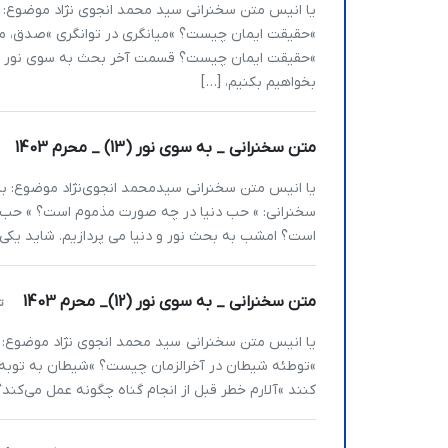
»حقیقت ایمان چیست؟ »میانگری در توانگری »صدق،
»حقیقت ایمان چیست؟ قسمت آخر بحث به سوی نور را ان
بخواهیم بکنیم، […]
متن سخنرانی _ به سوی نور (13) _ محرم 1403
سخنرانی: » حب دنیا در چه صورت مذموم است؟ » حب 
است؟ امشب به بحث نور و دنیا می پردازیم. شاید یکی
متن سخنرانی _ به سوی نور (12)_ محرم 1403
ت
»توطئه شیطان در آخرالزمان چیست؟ »شیطان به توبه‌
کنند »آلارم خطر قبل از انجام گناه چگونه عمل می‌ک