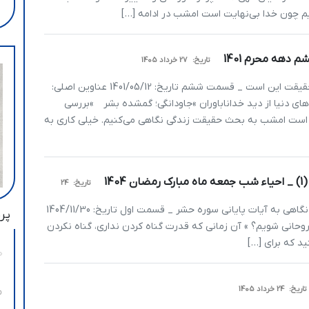
 چون خدا بی‌نهایت است امشب در ادامه […]
تاریخ:
27 خرداد 1405
یا حبیب متن سخنرانی سیدمحمدانجوی‌نژاد موضوع: حقیقت این است _ قسمت ششم تاریخ: 1401/05/12 عناوین اصلی:
ی دنیا از دید خداناباوران »جاودانگی؛ گمشده بشر »بررسی
 است امشب به بحث حقیقت زندگی نگاهی می‌کنیم. خیلی کاری به
14
تاریخ:
24
یا انیس متن سخنرانی سید محمد انجوی نژاد موضوع: نگاهی به آیات پایانی سوره حشر _ قسمت اول تاریخ: 1404/11/30
پرب
وحانی شویم؟ » آن زمانی که قدرت گناه کردن نداری، گناه نکردن
ید که برای […]
تاریخ:
24 خرداد 1405