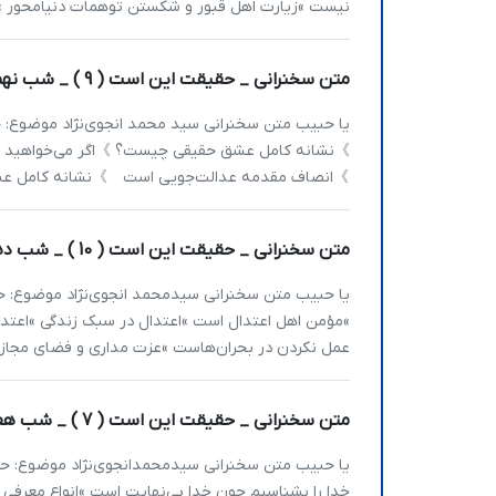
نیست »زیارت اهل قبور و شکستن توهمات دنیامحور »
متن سخنرانی _ حقیقت این است ( 9 ) _ شب نهم دهه محرم 1401
》نشانه کامل عشق حقیقی چیست؟ 》اگر می‌خواهید زند
》انصاف مقدمه عدالت‌جویی است 》نشانه کامل عشق 
متن سخنرانی _ حقیقت این است ( 10 ) _ شب دهم دهه محرم 1401
»مؤمن اهل اعتدال است »اعتدال در سبک زندگی »اعتدا
عمل نکردن در بحران‌هاست »عزت مداری و فضای مجا
متن سخنرانی _ حقیقت این است ( 7 ) _ شب هفتم دهه محرم 1401
خدا را بشناسیم چون خدا بی‌نهایت است »انواع معرفی خدا