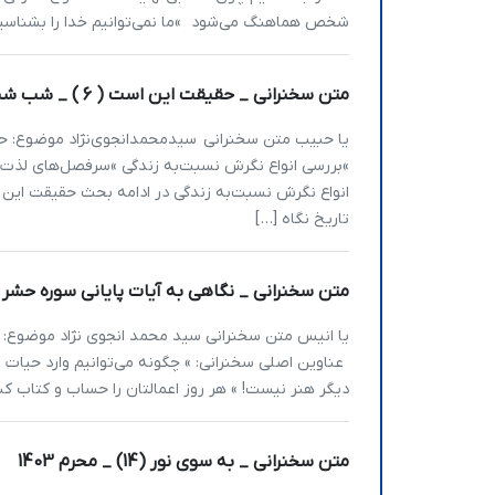
شخص هماهنگ می‌شود »ما نمی‌توانیم خدا را بشناسیم
متن سخنرانی _ حقیقت این است ( 6 ) _ شب ششم دهه محرم 1401
»بررسی انواع نگرش نسبت‌به زندگی »سرفصل‌های لذت‌ها
انواع نگرش نسبت‌به زندگی در ادامه بحث حقیقت این
تاریخ نگاه […]
متن سخنرانی _ نگاهی به آیات پایانی سوره حشر (1) _ احیاء شب جمعه ماه مبارک رمضان 04
خرداد 1405
عناوین اصلی سخنرانی: » چگونه می‌توانیم وارد حیات ر
دیگر هنر نیست! » هر روز اعمالتان را حساب و کتاب کن
متن سخنرانی _ به سوی نور (14) _ محرم 1403