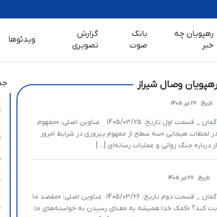
رهپویان چه
بانک
گزارش
ویدئوها
خبر
صوت
تصویری
جد
تاریخ:
27 تیر 1405
یا انیس متن سخنرانی سید محمد انجوی نژاد موضوع: گمان _ قسمت اول تاریخ: 1405/03/25 عناوین اصلی: »مفهوم
 لحظات هیجانی »سه سطح از مفهوم پیروزی در شرایط امروز
 درباره جنگ روانی و عملیات رسانه‌ای […]
تاریخ:
27 تیر 1405
یا انیس متن سخنرانی سید محمد انجوی نژاد موضوع: گمان _ قسمت دوم تاریخ: 1405/03/26 عناوین اصلی: »مقصد ما
ابت کند؟ »کمک خدا همیشه به معنای رسیدن به خواسته‌های ما