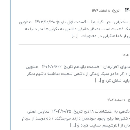
تاریخ:
8 اسفند 1404
یا مستعان متن سخنرانی سید محمد انجوی‎نژاد موضوع سخنرانی : چرا نگرانیم؟ – قسمت اول تاریخ: 1403/12/30 عناوین
 یک ذهنیت است »منظر حقیقی داشتن به نگرانی‌ها »در دنیا نه
 از خدا »نگرانی در معنویات […]
یا انیس متن سخنرانی سید محمد انجوی نژاد موضوع: دنیای آخرالزمان – قسمت یازدهم تاریخ: 1404/09/22 عناوین
 » اگر ما در سبک زندگی از دشمن تبعیت نداشته باشیم دیگر
باید تلاش کرد و […]
خ:
7 اسفند 1404
یا انیس متن سخنرانی سید محمد انجوی نژاد موضوع: نگاهی به اغتشاشات 18 دی تاریخ: 1404/10/25 عناوین اصلی
 کشورها برای وجود خودشان دارند می­‌جنگند » ده درصد از مردم
ان از آنارشیسم حمایت کرده و […]