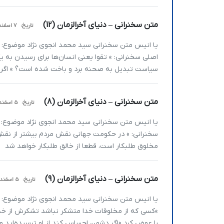
متن سخنرانی – دنیای آخرالزمان (12)
تاریخ:
7 اسفند 1404
اصلی سخنرانی: » تقوا یعنی انسان­‌ها برای رسیدن به 
سیاست تبدیل به صحنه برد و باخت شده است؟ » اگر 
متن سخنرانی – دنیای آخرالزمان (8)
تاریخ:
5 اسفند 1404
سخنرانی: » در حکومت جهانی نقش مردم بیشتر از نقش 
مخلوق طلبکار است، قطعا از خالق طلب­کار خواهد شد خ
متن سخنرانی – دنیای آخرالزمان (9)
تاریخ:
5 اسفند 1404
»کسی که از مخلوقات خدا متشکر نباشد تشکرش از خدا 
را عوض کرد »اگر دشمن احساس کند از او ترسیده‌اید و