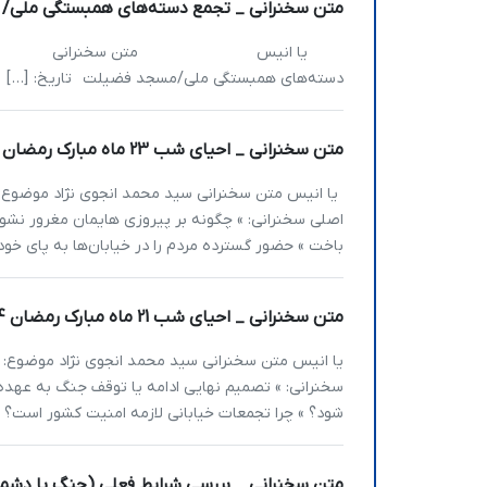
متن سخنرانی _ تجمع دسته‌های همبستگی ملی
یا انیس متن سخنرانی سید محمد
دسته‌های همبستگی ملی/مسجد فضیلت تاریخ: […]
متن سخنرانی _ احیای شب 23 ماه مبارک رمضان 1404
اصلی سخنرانی: » چگونه بر پیروزی هایمان مغرور نشو
باخت » حضور گسترده مردم را در خیابان‌ها به پای خو
متن سخنرانی _ احیای شب 21 ماه مبارک رمضان 1404
شود؟ » چرا تجمعات خیابانی لازمه امنیت کشور است؟ » 
متن سخنرانی _ بررسی شرایط فعلی (جنگ با دشمن آمریکایی و صهیونیستی)