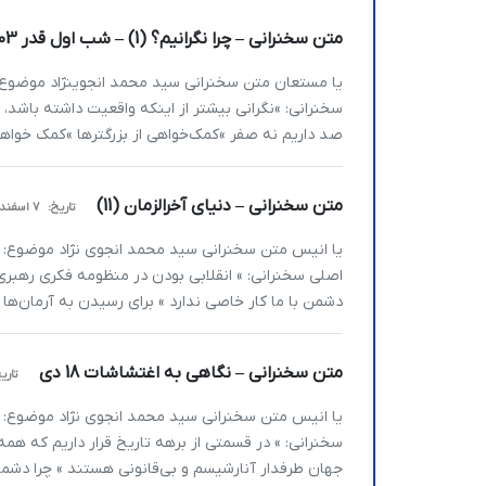
متن سخنرانی – چرا نگرانیم؟ (1) – شب اول قدر 1403
سخنرانی: »نگرانی بیشتر از اینکه واقعیت داشته باشد،
صد داریم نه صفر »کمک‌خواهی از بزرگترها »کمک خواهی
متن سخنرانی – دنیای آخرالزمان (11)
تاریخ:
7 اسفند 1404
اصلی سخنرانی: » انقلابی بودن در منظومه فکری رهبری
دشمن با ما کار خاصی ندارد » برای رسیدن به آرمان­‌ها 
متن سخنرانی – نگاهی به اغتشاشات 18 دی
تاری
سخنرانی: » در قسمتی از برهه تاریخ قرار داریم که همه
جهان طرفدار آنارشیسم و بی­‌قانونی هستند » چرا دشمن