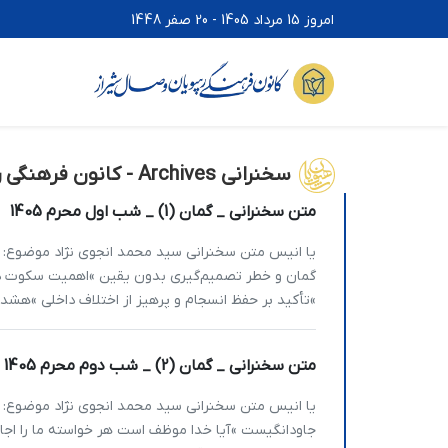
امروز 15 مرداد 1405 - 20 صفر 1448
سخنرانی Archives - کانون فرهنگی رهپویان وصال شیراز
متن سخنرانی _ گمان (1) _ شب اول محرم 1405
گمان و خطر تصمیم‌گیری بدون یقین »اهمیت سکوت در
»تأکید بر حفظ انسجام و پرهیز از اختلاف داخلی »هشدار
متن سخنرانی _ گمان (2) _ شب دوم محرم 1405
جاودانگیست »آیا خدا موظف است هر خواسته ما را اج