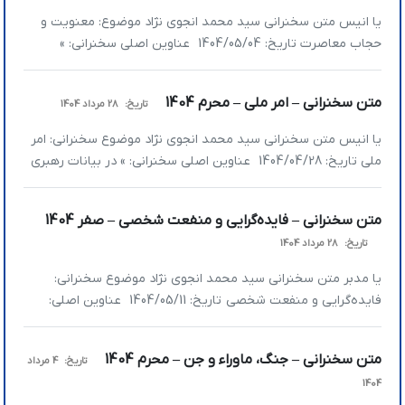
یا انیس متن سخنرانی سید محمد انجوی نژاد موضوع: معنویت و
حجاب معاصرت تاریخ: 1404/05/04 عناوین اصلی سخنرانی: »
پدیده‌ای جدید به نام گردشگری معنوی » ضمانت اینکه ما معنویت
اصیل را بدست بیاوریم چیست؟ » آیا معنویت مردم با گذشت زمان
متن سخنرانی – امر ملی – محرم 1404
تاریخ:
28 مرداد 1404
کمرنگ‌تر شده است؟ » معنویت در حقیقت چگونه معنا می‌شود؟ »
برای […]
یا انیس متن سخنرانی سید محمد انجوی نژاد موضوع سخنرانی: امر
ملی تاریخ: 1404/04/28 عناوین اصلی سخنرانی: » در بیانات رهبری
چه چیز به انسجام ملی لطمه وارد می‌کند؟ » با مفاسد اجتماعی
چگونه باید برخورد کرد؟ » امر ملی رهبری چه بود؟ » برای سنجش
متن سخنرانی – فایده‌گرایی و منفعت شخصی – صفر 1404
پیروزی در جنگ به چه مقیاس‌هایی باید توجه […]
تاریخ:
28 مرداد 1404
یا مدبر متن سخنرانی سید محمد انجوی نژاد موضوع سخنرانی:
فایده‌گرایی و منفعت شخصی تاریخ: 1404/05/11 عناوین اصلی:
»اپیکور، بردگان یونان و آغاز یک فلسفه »فلسفه فایده‌گرایی و انواع
آن »در فایده‌گرایی عمل‌محور هدف وسیله را توجیه می‌کند »در
متن سخنرانی – جنگ، ماوراء و جن – محرم 1404
تاریخ:
4 مرداد
فایده‌گرایی خودمحور فقط منفعت شخصی مدنظر است »در
1404
فایده‌گرایی قاعده‌محور کاری را انتخاب می‌کنیم که […]