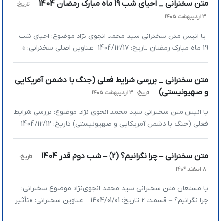
متن سخنرانی _ احیای شب 19 ماه مبارک رمضان 1404
تاریخ:
لازمه امنیت کشور است؟ » انقلاب ما به […]
3 اردیبهشت 1405
یا انیس متن سخنرانی سید محمد انجوی نژاد موضوع: احیای شب
19 ماه مبارک رمضان تاریخ: 1404/12/17 عناوین اصلی سخنرانی: »
ظلمی که در جهان باعث ظهور منجی می‌­شود، ظلم قانونی و نهادینه
شده است » معنای حقیقی انتظار، اضطرار است » این روزها چه
متن سخنرانی _ بررسی شرایط فعلی (جنگ با دشمن آمریکایی
کسانی خط شکن هستند؟ ان‌شاءالله که […]
و صهیونیستی)
تاریخ:
3 اردیبهشت 1405
یا انیس متن سخنرانی سید محمد انجوی نژاد موضوع: بررسی شرایط
فعلی (جنگ با دشمن آمریکایی و صهیونیستی) تاریخ: 1404/12/12
عناوین اصلی سخنرانی: » اقلیتی که بیشتر انگیزه داشته باشد می­‌
تواند جمعیت را سوق بدهد » رسم عزاداری در میانه جنگ » از بعد از
متن سخنرانی – چرا نگرانیم؟ (2) – شب دوم قدر 1404
تاریخ:
جنگ جهانی دوم کسی جرات نکرده بود آمریکا را […]
8 اسفند 1404
یا مستعان متن سخنرانی سید محمد انجوی‌نژاد موضوع سخنرانی:
چرا نگرانیم؟ – قسمت 2 تاریخ: 1404/01/01 عناوین سخنرانی: »تأثیر
تلقین در نگرانی »ابزارهای تلقین در جهان امروز چیست؟ »تمام