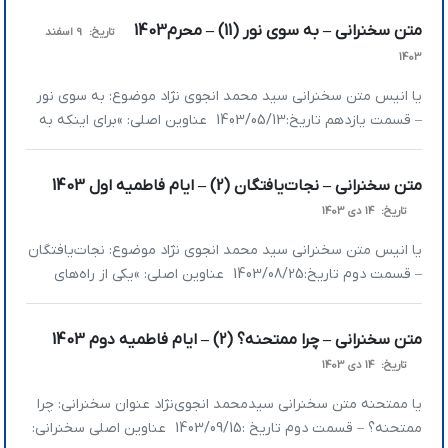
» اولین چیزی که در لحظه مرگ برای ما مشخص می‌شود اثر نیت در
متن سخنرانی – به سوی نور (11) – محرم1403
تاریخ:
9 اسفند
اعمال است » خداوند دنبال کار بزرگ نمی‌گردد، […]
1403
یا انیس متن سخنرانی سید محمد انجوی نژاد موضوع: به سوی نور
– قسمت یازدهم تاریخ:1403/05/13 عناوین اصلی: »برای اینکه به
مراتب یقین برسیم نور لازم است »شبهه در تاریکی اتفاق می‌افتد نه
در نور »خدا نخواسته یقین روی زمین باشد چون اگر یقین باشد در
متن سخنرانی – نجات‌یافتگان (2) – ایام فاطمیه اول 1403
انتخاب ما تسلیم و اطاعت نیست »برای […]
تاریخ:
14 دی 1403
یا انیس متن سخنرانی سید محمد انجوی نژاد موضوع: نجات‌یافتگان
– قسمت دوم تاریخ:1403/08/25 عناوین اصلی: »یکی از راه‌های
رسیدن به خداوند تبارک و تعالی استماع قرآن است »حقیقت دین
یعنی عبودیت »اولین مقام خشیت این است که در مقابل خدا به
متن سخنرانی – چرا ممتحنه؟ (2) – ایام فاطمیه دوم 1403
هیچ بودن خودت رسیده باشی »تقوا یعنی زمینه گناه را جور نکن
تاریخ:
14 دی 1403
[…]
یا ممتحنه متن سخنرانی سیدمحمد انجوی‌نژاد عنوان سخنرانی: چرا
ممتحنه؟ – قسمت دوم تاریخ :1403/09/15 عناوین اصلی سخنرانی: