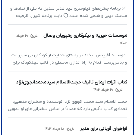
✅ برنامه جشن‌های کیلومتری عید غدیر تبدیل به یکی از نمادها و
مناسک دینی و شیعی شده است. ⭕️ بابت برنامه شیراز، ظرفیت
جدیدی برای حضور و ارائه خدمات مواکب مردمی و خانوادگی باز
شده است. 🗓 دوشنبه 4 تیر از ساعت 16 تا آخر شب، از میدان امام
موسسات خیریه و نیکوکاری رهپویان وصال
تاریخ:
19 خرداد
حسین (ع) تا فلکه گاز. […]
1403
موسسه آفرینش لبخند در راستای حمایت از کودکان بی سرپرست
و بدسرپرست اقدام به راه اندازی محیطی در قالب مهدکودک برای
کودکان 4 تا 6 سال کرده است. که روزانه 30 نفر از کودکان خدماتی
از قبیل آموزش ، صبحانه ، میان وعده ، ایاب و ذهاب رایگان و… را
کتاب اثرات ایمان تالیف حجت‌الاسلام سیدمحمدانجوی‌نژاد
دریافت می نمایند. که […]
تاریخ:
19 خرداد 1403
حجت الاسلام سید محمد انجوی نژاد، نویسنده و سخنران مذهبی،
تعدادی کتاب تألیفی دارد که عمدتاً بر اساس سخنرانی‌های او تدوین
شده‌اند. یکی از این کتاب‌ها، کتاب اثرات ایمان است: اثرات ایمان :
این کتاب که برگرفته از سخنرانی‌های انجوی نژاد است، به تحلیل و
فراخوان قربانی برای غدیر
تاریخ:
18 خرداد 1403
تفسیر مفهوم ایمان و تأثیرات آن بر زندگی انسان […]