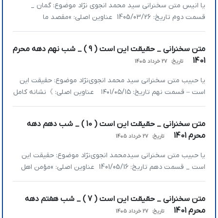
یا انیس متن سخنرانی سید محمد انجوی نژاد موضوع: گمان _
قسمت دوم تاریخ: 1405/03/26 عناوین اصلی: »مقصد ما
جاودانگیست »آیا خدا موظف است هر خواسته ما را اجابت کند؟
»کمک خدا همیشه به معنای رسیدن به خواسته‌های ما نیست
متن سخنرانی _ حقیقت این است ( 9 ) _ شب نهم دهه محرم
»زیارت اهل قبور و شکستن توهمات دنیامحور »تفاوت شکست و
1401
تاریخ:
27 خرداد 1405
پیروزی در نگاه خدا […]
یا حبیب متن سخنرانی سید محمد انجوی‌نژاد موضوع: حقیقت این
است – قسمت نهم تاریخ: ۱۴۰۱/۰۵/۱۵ عناوین اصلی: 》نشانه کامل
عشق حقیقی چیست؟ 》اگر می‌خواهید زندگی شیرین شود باید
شاکر باشید 》تواضع توقع را صفر می‌کند 》انصاف مقدمه
متن سخنرانی _ حقیقت این است ( 10 ) _ شب دهم دهه
عدالت‌جویی است 》نشانه کامل عشق حقیقی چیست؟ در جلسات
محرم 1401
تاریخ:
27 خرداد 1405
اول راجع‌به حقیقتِ مزرعه […]
یا حبیب متن سخنرانی سیدمحمد انجوی‌نژاد موضوع: حقیقت این
است _ قسمت دهم تاریخ: 1401/05/16 عناوین اصلی: »مؤمن اهل
اعتدال است »اعتدال در سبک زندگی »اعتدال در ارتباط با دیگران
»مشکل ما کم‌گویی اخلاقی نیست، مشکل عمل نکردن در
متن سخنرانی _ حقیقت این است ( 7 ) _ شب هفتم دهه
بحران‌هاست »عزت مداری و فضای مجازی »مؤمن اهل اعتدال
محرم 1401
تاریخ:
27 خرداد 1405
است در بحث […]