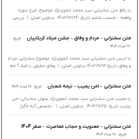
آقایان […]
یا رافع متن سخنرانی سید محمد انجوی‌نژاد موضوع: شرح سوره
واقعه – قسمت ششم تاریخ: 1403/12/24 عناوین اصلی: 》بررسی
سرنوشت اصحاب‌الشمال 》عذاب جهنم؛ داغ و درفش یا حسرت؟ 》
جُرم اصحاب‌الشمال چیست؟ 《وَأَصْحَابُ الشِّمَالِ مَا أَصْحَابُ الشِّمَالِ
متن سخنرانی – مردم و وفاق – جشن میلاد کربلاییان
تاریخ:
﴿٤١﴾ فِی سَمُومٍ وَحَمِیمٍ ﴿٤٢﴾ وَظِلٍّ مِنْ یَحْمُومٍ ﴿٤٣﴾ لا بَارِدٍ وَلا کَرِیمٍ
29 مرداد 1404
﴿٤٤﴾ إِنَّهُمْ کَانُوا قَبْلَ […]
یا انیس متن سخنرانی سید محمد انجوی‎نژاد موضوع سخنرانی: مردم
و وفاق تاریخ:1403/11/13 عناوین اصلی: 》وفاق حقیقی یا فیک؟ خط
قرمزهای قرآن در همدلی و وحدت 》راه‎حل‌های رسیدن به وفاقِ
اشتباه و کذب 》راه‌حل‌های واقعی وفاق 》برای ایجاد وفاق در مردم
متن سخنرانی – امن یجیب – نیمه شعبان
تاریخ:
29 مرداد 1404
باید به سه جنبه توجه کرد 》وفاق حقیقی یا فیک؟ خط قرمزهای
قرآن […]
یا مجیب متن سخنرانی سید محمد انجوی‌نژاد عنوان سخنرانی: امن
یجیب تاریخ: 1403/11/25 عناوین اصلی: 》 تخصص آیه «أَمَّنْ
يُجِيب» برای چیست؟ 》 تعریف اضطرار و انواع آن 》بالاترین ذکر
چیست؟ 》در آخرالزمان عقل فدای اطلاعات می‌شود 》 تخصص
متن سخنرانی – معنویت و حجاب معاصرت – صفر 1404
آیه «أَمَّنْ يُجِيب» برای چیست؟ آیه 62 سوره نمل قرآن کریم را قرائت
تاریخ:
28 مرداد 1404
می‌کنیم. […]