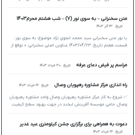
مخلوقات است؟ »شرایط زندگی انسان در آخرالزمان »خدا داده‌هایش
را در نظر می‌گیرد و طبق آن توقعش را ایجاد می‌کند »دیدن با چشم
متن سخنرانی – به سوی نور (7) – شب هشتم محرم1403
عبرت‌بین راه نجات در آخرالزمان است »بیشترین دردی که ما در
تاریخ:
23 آذر 1403
زندگی می‌کشیم […]
یا نور متن سخنرانی سید محمد انجوی نژاد موضوع: به سوی نور-
قسمت هفتم تاریخ: 1403/04/23 عناوین اصلی سخنرانی: » توقع از
خودتان را به اندازه شأن، آفرینش و توانایی خود تنظیم کنید »
خداوند اهل عدالت است اما اهل مساوات نیست » وحدت مؤمنین
مراسم پر فیض دعای عرفه
تاریخ:
30 خرداد 1403
باید وحدت قلوب باشد، نه وحدت منافع » حسد و […]
راه اندازی مرکز مشاوره رهپویان وصال
تاریخ:
22 خرداد 1403
✅ شروع به کار مرکز مشاوره رهپویان وصال واحد مشاوره رهپویان
وصال، حامی موسسه آفرینش لبخند در جهت بهبود سطح کیفیت
زندگی مخاطبان خود آماده ارائه خدمات است. 👥 مشاوره‌های فردی
و گروهی با موضوعات: 🔸 پیش از ازدواج 🔸 طلاق 🔸 اعتیاد 🔸
دعوت به همراهی برای برگزاری جشن کیلومتری عید غدیر
کودک و نوجوان 🔸 تحصیلی 📱 شماره تماس: 09030338192 📱
تاریخ:
22 خرداد 1403
عضویت […]