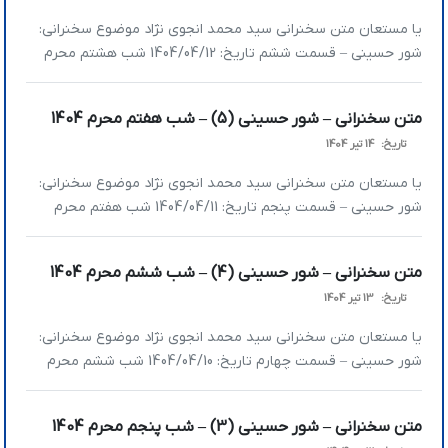
یا مستعان متن سخنرانی سید محمد انجوی نژاد موضوع سخنرانی:
شور حسینی – قسمت ششم تاریخ: 1404/04/12 شب هشتم محرم
عناوین اصلی سخنرانی: » نقشه‌ خداوند این است که انسان‌ها به
حکومت الهی در کره زمین برسند » بعد از هر پیروزی یا شکستی، امر
متن سخنرانی – شور حسینی (5) – شب هفتم محرم 1404
الهی این است که غصه نخورید و نترسید » […]
تاریخ:
14 تیر 1404
یا مستعان متن سخنرانی سید محمد انجوی نژاد موضوع سخنرانی:
شور حسینی – قسمت پنجم تاریخ: 1404/04/11 شب هفتم محرم
عناوین اصلی سخنرانی: » در بحث مبارزه با دشمن، مؤمن بابد چه
صفاتی داشته باشد؟ » نفوذ باعث رعب و وحشت در دل‌ها می‌شود »
متن سخنرانی – شور حسینی (4) – شب ششم محرم 1404
هر کسی در زندگی خودش یک مجاهد فی سبیل الله […]
تاریخ:
13 تیر 1404
یا مستعان متن سخنرانی سید محمد انجوی نژاد موضوع سخنرانی:
شور حسینی – قسمت چهارم تاریخ: 1404/04/10 شب ششم محرم
عناوین اصلی سخنرانی: » چه می‌شود که حتی متدینین ما گاهی
نمی‌توانند حق را از باطل تشخیص دهند؟ » چرا برطرف کردن اخلاق
متن سخنرانی – شور حسینی (3) – شب پنجم محرم 1404
مذمومه مهم است؟ » عادی‌سازی جنایت از ترفندهای مهم دشمن