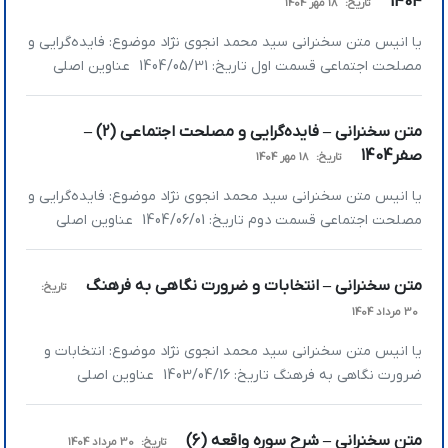
1404
تاریخ:
18 مهر 1404
[…]
یا انیس متن سخنرانی سید محمد انجوی نژاد موضوع: فایده‌گرایی و
مصلحت اجتماعی قسمت اول تاریخ: 1404/05/31 عناوین اصلی
سخنرانی: » ما مجاز نیستیم در جامعه منافع ملی را به‌خاطر مصالح
شخصی ذبح کنیم » وقتی عقلانیت در جامعه حاکم نباشد، جهان
متن سخنرانی – فایده‌گرایی و مصلحت اجتماعی (2) –
قومیتی اداره می‌شود » تمام کارهای ممتاز مملکت را کسانی پیش
صفر1404
تاریخ:
18 مهر 1404
می‌برند […]
یا انیس متن سخنرانی سید محمد انجوی نژاد موضوع: فایده‌گرایی و
مصلحت اجتماعی قسمت دوم تاریخ: 1404/06/01 عناوین اصلی
سخنرانی: » در حکومت‌های لیبرالی جامعه بر اساس منافع شخصی
اداره می‌شود » ایران بر مبنای چه ایدئولوژی مدیریت می‌شود؟ »
متن سخنرانی – انتخابات و ضرورت نگاهی به فرهنگ
تاریخ:
هدفی که سیستم‌های حاکم بر جوامع دنبال می‌کنند چیست؟ »
30 مرداد 1404
داستان جبر و اختیار […]
یا انیس متن سخنرانی سید محمد انجوی نژاد موضوع: انتخابات و
ضرورت نگاهی به فرهنگ تاریخ: 1403/04/16 عناوین اصلی
سخنرانی: » معیشت، عامل عمومی و مشترک برای انتخاب رئیس
جمهور نیست » مردم فردی را انتخاب کردند که از نظر فرهنگی او را
متن سخنرانی – شرح سوره واقعه (6)
تاریخ:
30 مرداد 1404
می‌پذیرفتند » لزوم مشورت نهادهای تصمیم‌گیر با بدنه فرهنگی »