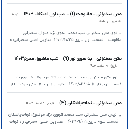
است که گره عالم را اباعبدالله(ع) باز کند »مقاومت توکل و اعتماد
می‌خواهد »گویا بنای خدا این است که گره عالم را اباعبدالله(ع) باز
متن سخنرانی – مقاومت (1) – شب اول اعتکاف 1403
تاریخ:
کند ذکری که خود اهل‌بیت(ع) هم بهش متوسل می‌شدند، […]
14 فروردین 1404
یا قوی متن سخنرانی سیدمحمد انجوی نژاد عنوان سخنرانی:
مقاومت – قسمت اول تاریخ:1403/10/25 عناوین اصلی سخنرانی: »
شیطان دنبال مأیوس‌کردن همه آدم‌هاست! » جوانان را به چه
چیزهایی باید امیدوار کرد؟ » خدا ما را برای چه خلق کرده است؟ »
متن سخنرانی – به سوی نور (9) – شب عاشورا. محرم1403
شیطان دنبال مأیوس‌کردن همه آدم‌هاست! بحث ما حول محور
تاریخ:
9 اسفند 1403
شعار امسال […]
یا نور متن سخنرانی سید محمد انجوی نژاد موضوع: به سوی نور-
قسمت نهم تاریخ: 1403/04/25 عناوین: » تواضع یعنی خودت را از
هیچ کس برتر و بالاتر نبینی » کبر، بزرگترین کید شیطان » پا تو
کفش خدا نکن » بالا رفتن نزد مردم یا بالا رفتن به سمت نور؟ »
متن سخنرانی – نجات‌یافتگان (3)
تاریخ:
9 اسفند 1403
عدالت یعنی […]
یا انیس متن سخنرانی سید محمد انجوی نژاد موضوع: نجات‌یافتگان
– قسمت سوم تاریخ:1403/09/03 »عناوین اصلی: »معرفی راه نجات
برای عموم مردم در قرآن کریم »آرایش جنگی از بحث نجات‌یافتگان