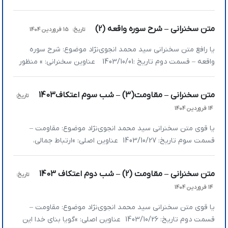
»السابقون چه کسانی هستند؟ »السابقون در انفاق »السابقون در
جهاد »السابقون در نماز »زندگی اصحاب‌المیمنه یُمن دارد »السابقون
متن سخنرانی – شرح سوره واقعه (2)
تاریخ:
15 فروردین 1404
چه کسانی هستند؟ در ادامه بحث نگاهی به سوره واقعه به
»وَالسَّابِقُونَ السَّابِقُونَ أُولَئِكَ الْمُقَرَّبُونَ فِي جَنَّاتِ النَّعِيمِ […]
یا رافع متن سخنرانی سید محمد انجوی‌نژاد موضوع: شرح سوره
واقعه – قسمت دوم تاریخ :1403/10/01 عناوین سخنرانی: » منظور
از زوج آفریده‌شدن در سوره واقعه چیست؟ » در آن دنیا مشخص
می‌شود که خوشبخت‌های واقعی و بدبخت‌های واقعی چه کسانی
متن سخنرانی – مقاومت(3) – شب سوم اعتکاف1403
تاریخ:
هستند! » وَالسَّابِقُونَ السَّابِقُونَ چه کسانی هستند؟ بِسْمِ اللَّهِ
14 فروردین 1404
الرَّحْمَنِ […]
یا قوی متن سخنرانی سید محمد انجوی‌نژاد موضوع: مقاومت –
قسمت سوم تاریخ: 1403/10/27 عناوین اصلی: »ارتباط جمالی،
درخواستی، قلبی و چشیدنی است »بدون نماز زورت به هیچ چیز
نمی‌رسد »اثر عبادت قبل از بلوغ »آدمی که از خدا دور است هیچ
متن سخنرانی – مقاومت (2) – شب دوم اعتکاف 1403
تاریخ:
وقت رنگ خوشی را نمی‌بیند »ارتباط جمالی، درخواستی، قلبی و […]
14 فروردین 1404
یا قوی متن سخنرانی سید محمد انجوی‌نژاد موضوع: مقاومت –
قسمت دوم تاریخ: 1403/10/26 عناوین اصلی: »گویا بنای خدا این