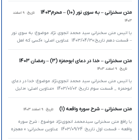
یک آیه ماند که امشب خدمتتان تقدیم کنیم و اشاره‌ای کنیم بعد
متن سخنرانی – به سوی نور (10) – محرم1403
تاریخ:
9 اسفند
ببینیم چقدر فرصت داریم چون یک بحث جانبی هم داریم خدمتتان
1403
[…]
یا انیس متن سخنرانی سید محمد انجوی نژاد موضوع: به سوی نور
– قسمت دهم تاریخ:1403/04/30 عناوین اصلی: »کسی که اهل
جهاد اصغر نیست نمی‌تواند جهاد اکبر را انجام بدهد »جهاد اصغر
یکی از ابزارهای مهم جهاد اکبر است در بحث «به سوی نور» راجع‌به
متن سخنرانی – خدا در دعای ابوحمزه (3) – رمضان 1403
نور ایمان صحبت می‌کردیم. گزینه‌هایی که شب […]
تاریخ:
9 اسفند 1403
یا انیس متن سخنرانی سید محمد انجوی‌نژاد موضوع: خدا در دعای
ابوحمزه _ قسمت سوم تاریخ: 1403/01/02 »عناوین اصلی: »دلیل
خلقت انسان تجلی صفات الهی است »زندان یکی از مراتب سلوک
است »هر کدام از ما صفتی از خدا را داریم »دلیل خلقت انسان
متن سخنرانی – شرح سوره واقعه (1)
تاریخ:
9 اسفند 1403
تجلی صفات الهی است «الْحَمْدُ لِلَّهِ الَّذِی لا […]
یا رافع متن سخنرانی سیدمحمد انجوی‌نژاد موضوع : شرح سوره
واقعه – قسمت اول تاریخ: 1403/09/24 عناوین سخنرانی: » معجزه
قرآن در چیست؟ » شرح آیه «إِذَا وَقَعَتِ الْوَاقِعَةُ، لَيْسَ لِوَقْعَتِهَا كَاذِبَة»