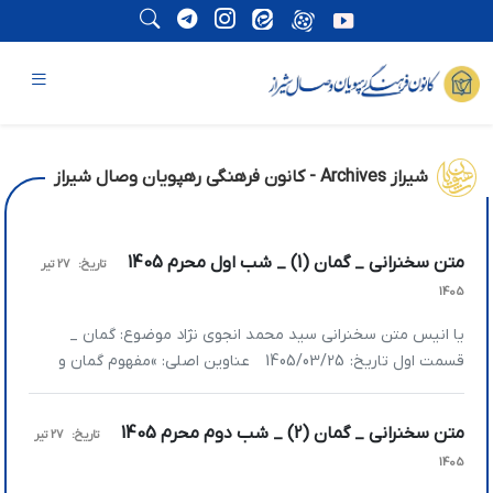
شیراز Archives - کانون فرهنگی رهپویان وصال شیراز
متن سخنرانی _ گمان (1) _ شب اول محرم 1405
تاریخ:
27 تیر
1405
یا انیس متن سخنرانی سید محمد انجوی نژاد موضوع: گمان _
قسمت اول تاریخ: 1405/03/25 عناوین اصلی: »مفهوم گمان و
خطر تصمیم‌گیری بدون یقین »اهمیت سکوت در لحظات هیجانی
»سه سطح از مفهوم پیروزی در شرایط امروز »تأکید بر حفظ انسجام
متن سخنرانی _ گمان (2) _ شب دوم محرم 1405
تاریخ:
27 تیر
و پرهیز از اختلاف داخلی »هشدار درباره جنگ روانی و عملیات
1405
رسانه‌ای […]