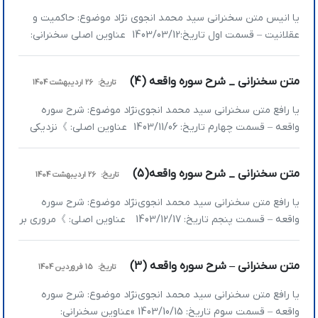
شهید […]
یا انیس متن سخنرانی سید محمد انجوی نژاد موضوع: حاکمیت و
عقلانیت – قسمت اول تاریخ:1403/03/12 عناوین اصلی سخنرانی:
»مشکل اصلی مملکت ما رئیس‌جمهور خوب و بد نیست؛ نداشتن
حکمرانی است »برای تحلیل کردن ما نمی‌توانیم به جملات استناد
متن سخنرانی _ شرح سوره واقعه (4)
تاریخ:
26 اردیبهشت 1404
کنیم باید منظومه فکری را بفهمیم » عده‌ای از ما انتخابمان را
کرده‌ایم دنبال تأیید […]
یا رافع متن سخنرانی سید محمد انجوی‌نژاد موضوع: شرح سوره
واقعه – قسمت چهارم تاریخ: 1403/11/06 عناوین اصلی: 》نزدیکی
به خداوند تبارک و تعالی نزدیکی صفاتی است نه نزدیکی مکانی 》
بهترین خصوصیت بهشت چیست؟ 》هدف خلقت کشف حقیقت
متن سخنرانی _ شرح سوره واقعه(5)
تاریخ:
26 اردیبهشت 1404
است 》تفسیر و تأویل آیات نعمت 》دلیل آرامش بهشتیان، درسی
که دنیای ما را بهشت می‌کند […]
یا رافع متن سخنرانی سید محمد انجوی‌نژاد موضوع: شرح سوره
واقعه – قسمت پنجم تاریخ: 1403/12/17 عناوین اصلی: 》مروری بر
خدمات و مجاهدت‌های آیت‌الله ربانی 》اصحاب الیمین؛ نجات
یافتگانی که مدیون فضل خدایند، نه اعمالشان! 》خوبی‌ها را ببین
متن سخنرانی – شرح سوره واقعه (3)
تاریخ:
15 فروردین 1404
تا رشد کنی 》آدم‌ها به‌اندازه دانسته‌هایشان بازخواست می‌شوند
》مروری بر خدمات و مجاهدت‌های […]
یا رافع متن سخنرانی سید محمد انجوی‌نژاد موضوع: شرح سوره
واقعه – قسمت سوم تاریخ: 1403/10/15 »عناوین سخنرانی: