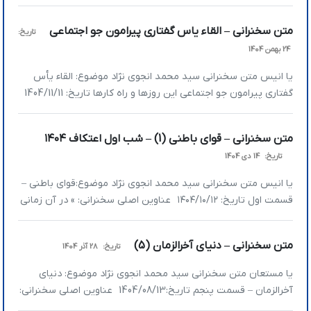
سخنرانی: » مرز اختیار و اجبار در زندگی انسان‌ها چیست؟ » بَداء
چیست و چه ارتباطی با اراده و اختیار انسان دارد؟ » ما در حکومت
متن سخنرانی – القاء یاس گفتاری پیرامون جو اجتماعی
تاریخ:
مستضعفین بر جامعه جهانی چه نقشی داریم؟ » چرا اراده […]
24 بهمن 1404
یا انیس متن سخنرانی سید محمد انجوی نژاد موضوع: القاء یأس
گفتاری پیرامون جو اجتماعی این روزها و راه کارها تاریخ: 1404/11/11
عناوین اصلی سخنرانی: » بازخوانی رنج و پیروزی در نسل انقلاب »
صفروصدی بودن انسان‌ها یک مشکل شخصیتی است » طیف
متن سخنرانی – قوای باطنی (1) – شب اول اعتکاف ۱۴۰۴
شخصیتی جامعه ما چگونه است؟ » بررسی سیستم رفتاری مخالفان
تاریخ:
14 دی 1404
» […]
یا انیس متن سخنرانی سید محمد انجوی نژاد موضوع:قوای باطنی –
قسمت اول تاریخ: ۱۴۰۴/۱۰/۱۲ عناوین اصلی سخنرانی: » در آن زمانی
که خیلی دلت شکست و دیدی دیگر کاری از دستت برنمیآید، فقط
یک راه برایت باز است چون امشب شب اول است من خیلی خلاصه
متن سخنرانی – دنیای آخرالزمان (5)
تاریخ:
28 آذر 1404
صحبت می‌کنم و بیشتر به مناجات […]
یا مستعان متن سخنرانی سید محمد انجوی نژاد موضوع: دنیای
آخرالزمان – قسمت پنجم تاریخ:1404/08/13 عناوین اصلی سخنرانی:
» برای مواجهه با قوای شیطانی به چه سلاح‌هایی نیاز داریم؟ »