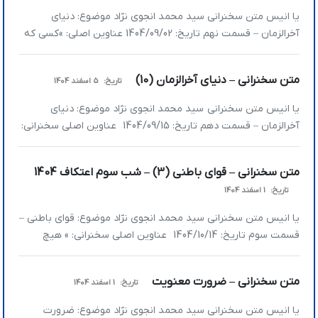
یا انیس متن سخنرانی سید محمد انجوی نژاد موضوع: دنیای
آخرالزمان – قسمت نهم تاریخ: 1404/09/02 عناوین اصلی: »کسی که
از مخلوقات خدا متشکر نباشد تشکرش از خدا واقعی نیست
»استکبار ذاتی دارد که با هیچ روشی نمی‌توان آن را عوض کرد »اگر
متن سخنرانی – دنیای آخرالزمان (10)
تاریخ:
5 اسفند 1404
دشمن احساس کند از او ترسیده‌اید و محتاج او هستید گریبان شما
[…]
یا انیس متن سخنرانی سید محمد انجوی نژاد موضوع: دنیای
آخرالزمان – قسمت دهم تاریخ: 1404/09/15 عناوین اصلی سخنرانی:
» واگذاری پست­‌های تخصصی به افراد غیر متخصص، لطمه بزرگی به
جامعه می­‌زند » نسبت به فرمایشات قرآن و معصومین چگونه باید
متن سخنرانی – قوای باطنی (3) – شب سوم اعتکاف 1404
برخورد کرد؟ » اگر ما منظومه‌ فکری دشمن را نفهمیم اشتباه عمل
تاریخ:
1 اسفند 1404
می‌کنیم […]
یا انیس متن سخنرانی سید محمد انجوی نژاد موضوع: قوای باطنی –
قسمت سوم تاریخ: 1404/10/14 عناوین اصلی سخنرانی: » هیچ
دشمنی نمی‌تواند حریف قدرت باطنی ما شود » نماز کلید اتصال به
خدا و افزایش قدرت باطنی است » افزایش قوای باطنی چه تاثیری بر
متن سخنرانی – ضرورت معنویت
تاریخ:
1 اسفند 1404
زندگی انسان دارد؟ » ذکر بالجنان چگونه است؟ […]
یا انیس متن سخنرانی سید محمد انجوی نژاد موضوع: ضرورت