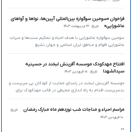
فراخوان «سومین سوگواره بین‌المللی آیین‌ها، نواها و آواهای
عاشورایی»
تاریخ:
22 اردیبهشت 1403
سومین سوگواره عاشورایی با هدف احیاء و تحکیم سنت‌ها ‌و میراث
عاشورایی اقوام و مناطق ایران اسلامی و جهان تشیع
در سه بخش آیین، آوا، نواها برگزار میگردد .
افتتاح مهدکودک موسسه آفرینش لبخند در حسینیه
سیدالشهدا
تاریخ:
18 فروردین 1403
موسسه آفرینش لبخند در راستای حمایت از کودکان بی سرپرست و
بدسرپرست اقدام به راه اندازی محیطی در قالب مهدکودک برای
کودکان 4 تا 6 سال کرده است. که روزانه 30 نفر از کودکان خدماتی
از قبیل آموزش ، صبحانه ، میان وعده ، ایاب و ذهاب رایگان و… را
مراسم احیاء و مناجات شب نوزدهم ماه مبارک رمضان
تاریخ:
دریافت می نمایند. که به […]
10 فروردین 1403
00