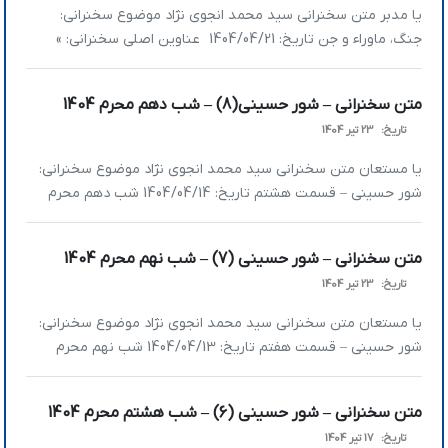
یا مدبر متن سخنرانی سید محمد انجوی نژاد موضوع سخنرانی:
جنگ، ماوراء و جن تاریخ: 1404/04/21 عناوین اصلی سخنرانی: »
ابزارهای دشمن در مباحث نظامی، امنیتی و اطلاعاتی چیست؟ »
هدف، وسیله را توجیه نمی‌کند؛ مسیر تاثیر باید مسیر شرعی و
متن سخنرانی – شور حسینی(8) – شب دهم محرم 1404
دینی باشد » آیا جن و ماوراء در مسائل حکمرانی نقش دارند؟ » […]
تاریخ:
23 تیر 1404
یا مستعان متن سخنرانی سید محمد انجوی نژاد موضوع سخنرانی:
شور حسینی – قسمت هشتم تاریخ: 1404/04/14 شب دهم محرم
عناوین اصلی سخنرانی: » راهکارهای پلتفرم الهی در مقابل پلتفرم
شیطانی » آدم‌ها در صورتی در دنیا راضی می‌شوند که خدا ازشان
متن سخنرانی – شور حسینی (7) – شب نهم محرم 1404
راضی باشد » فاصله‌گرفتن از لذت‌های معنوی باعث می‌شود که
تاریخ:
23 تیر 1404
نفس تو […]
یا مستعان متن سخنرانی سید محمد انجوی نژاد موضوع سخنرانی:
شور حسینی – قسمت هفتم تاریخ: 1404/04/13 شب نهم محرم
عناوین اصلی سخنرانی: » در جهاد تبیین نقش اصلی به‌عهده
کیست؟ » طرح و پلتفرم شیطان برای گمراه‌کردن انسان‌ها چیست؟ »
متن سخنرانی – شور حسینی (6) – شب هشتم محرم 1404
راه مقابله با شیطان چیست؟ » انسان بدون قناعت لذت خودش را
تاریخ:
17 تیر 1404
زیاد نمی‌کند […]