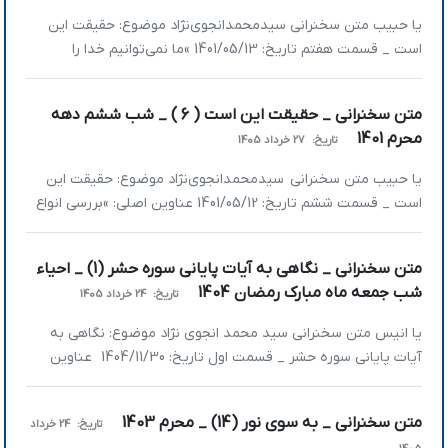
یا حبیب متن سخنرانی سیدمحمدانجوی‌نژاد موضوع: حقیقت این
است _ قسمت هفتم تاریخ: 1401/05/13 »ما نمی‌توانیم خدا را
بشناسیم چون خدا بی‌نهایت است »انواع معرفی خدا در ادیان الهی
»خدا پر از تلورانس و تغییر است و کاملاً با شخص هماهنگ می‌شود
متن سخنرانی _ حقیقت این است ( 6 ) _ شب ششم دهه
»ما نمی‌توانیم خدا را بشناسیم چون خدا بی‌نهایت است امشب در
محرم 1401
تاریخ:
27 خرداد 1405
ادامه […]
یا حبیب متن سخنرانی سیدمحمدانجوی‌نژاد موضوع: حقیقت این
است _ قسمت ششم تاریخ: 1401/05/12 عناوین اصلی: »بررسی انواع
نگرش نسبت‌به زندگی »سرفصل‌های لذت‌های دنیا از دید
خداناباوران »جاودانگی؛ گمشده بشر »بررسی انواع نگرش نسبت‌به
متن سخنرانی _ نگاهی به آیات پایانی سوره حشر (1) _ احیاء
زندگی در ادامه بحث حقیقت این است امشب به بحث حقیقت
شب جمعه ماه مبارک رمضان 1404
تاریخ:
24 خرداد 1405
زندگی نگاهی می‌کنیم. خیلی کاری به تاریخ نگاه […]
یا انیس متن سخنرانی سید محمد انجوی نژاد موضوع: نگاهی به
آیات پایانی سوره حشر _ قسمت اول تاریخ: 1404/11/30 عناوین
اصلی سخنرانی: » چگونه می‌توانیم وارد حیات روحانی شویم؟ » آن
زمانی که قدرت گناه کردن نداری، گناه نکردن دیگر هنر نیست! » هر
متن سخنرانی _ به سوی نور (14) _ محرم 1403
تاریخ:
24 خرداد
روز اعمالتان را حساب و کتاب کنید که برای […]