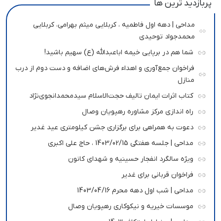
پربازدید ترین ها
مداحی | دهه اول فاطمیه ، کربلایی میثم بهرامی، کربلایی
محمدجواد توحیدی
شما هم در برپایی خیمه اباعبدالله (ع) سهیم باشید!
فراخوان جمع‌آوری و اهداء فرش‌های اضافه و دست دوم از درب
منازل
کتاب اثرات ایمان تالیف حجت‌الاسلام سیدمحمدانجوی‌نژاد
راه اندازی مرکز مشاوره رهپویان وصال
دعوت به همراهی برای برگزاری جشن کیلومتری عید غدیر
مداحی | جلسه هفتگی 1403/02/15 ، حاج علی اکبری
ویژه سالگرد انفجار حسینیه و شهدای کانون
فراخوان قربانی برای غدیر
مداحی | شب اول دهه محرم 1403/04/16
موسسات خیریه و نیکوکاری رهپویان وصال