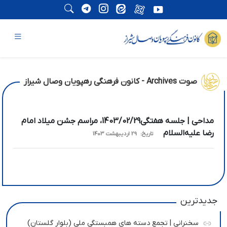
صوت Archives - کانون فرهنگی رهپویان وصال شیراز
مداحی | جلسه هفتگی1403/02/29، مراسم جشن میلاد امام
رضا علیه‌السلام
تاریخ:
29 اردیبهشت 1403
جدیدترین
سخنرانی | تجمع دسته های همبستگی ملی (بلوار گلستان)