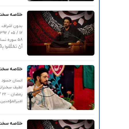
خلاصه سخنرانی | نگاهی
بدون اشراف، 
58 سوره نساء : إ
أَنْ تَحْکُمُوا بِالْع
خلاصه سخنران
انسان حسود د
لطیف سخنرانی
امیرالمؤمنین 
خلاصه سخنرانی | نگاهی