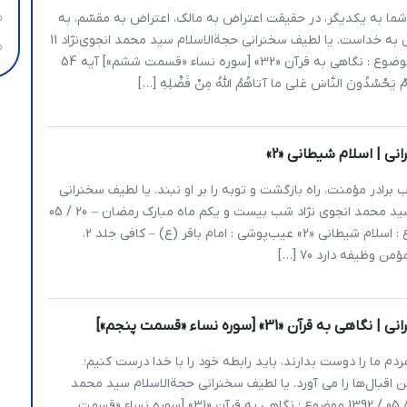
ما به یکدیگر، در حقیقت اعتراض به مالک، اعتراض به مقسّم، به
رازق و اعتراض به خداست. یا لطیف سخنرانی حجةالاسلام سید محمد انجوی‌نژاد 11
/ 05 / 1392 موضوع : نگاهی به قرآن «32» [سوره نساء «قسمت ششم»] آیه 54
يَحْسُدُونَ النَّاسَ عَلى‏ ما آتاهُمُ اللَّهُ مِنْ فَضْلِهِ […]
ی | اسلام شیطانی «2»
 برادر مؤمنت، راه بازگشت و توبه را بر او نبند. یا لطیف سخنرانی
حجةالاسلام سید محمد انجوی نژاد شب بیست و یکم ماه مبارک رمضان – 20 / 05
/ 1391 موضوع : اسلام شیطانی «2» عیب‌پوشی : امام باقر (ع) – کافی جلد 2،
 به قرآن «31» [سوره نساء «قسمت پنجم»]
ردم ما را دوست بدارند، باید رابطه خود را با خدا درست کنیم؛
اقبال‌ها را می آورد. یا لطیف سخنرانی حجةالاسلام سید محمد
انجوی‌نژاد 09 / 05 / 1392 موضوع : نگاهی به قرآن «31» [سوره نساء «قسمت