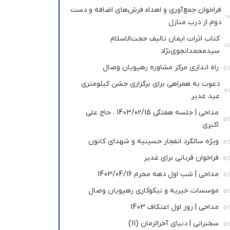
فراخوان جمع‌آوری و اهداء فرش‌های اضافه و دست
دوم از درب منازل
کتاب اثرات ایمان تالیف حجت‌الاسلام
سیدمحمدانجوی‌نژاد
راه اندازی مرکز مشاوره رهپویان وصال
دعوت به همراهی برای برگزاری جشن کیلومتری
عید غدیر
مداحی | جلسه هفتگی 1403/02/15 ، حاج علی
اکبری
ویژه سالگرد انفجار حسینیه و شهدای کانون
فراخوان قربانی برای غدیر
مداحی | شب اول دهه محرم 1403/04/16
موسسات خیریه و نیکوکاری رهپویان وصال
مداحی | روز اول اعتکاف 1403
سخنرانی | دنیای آخرالزمان (11)