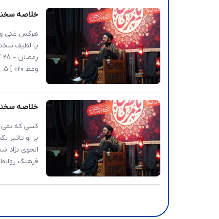
خلاصه سخنرا
«2» ]
هرکس غنی و ح
یا لطیف سخنر
وعظ «2» ] 5. فقر فرهنگی بطور کلی فقر […]
خلاصه سخنرا
«1» ]
کسی که نمی ت
بر او تاثیر ب
فرهنگ روابط اج