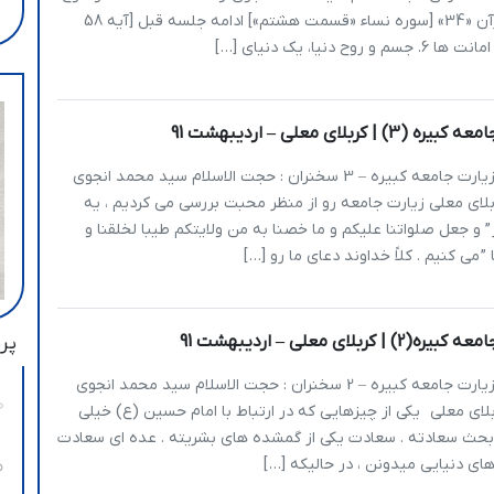
: نگاهی به قرآن «34» [سوره نساء «قسمت هشتم»] ادامه جلسه قبل [آیه 58
روح دنیا، یک دنیای […]
| کربلای معلی – اردیبهشت 91
یاانیس شرح زیارت جامعه کبیره – 3 سخنران : حجت الاسلام سید محمد انجوی
 91.2.20 کربلای معلی زیارت جامعه رو از منظر محبت بررسی می کردیم ، يه
 ” و جعل صلواتنا علیکم و ما خصنا به من ولایتکم طیبا لخلقنا و
” می کنیم . کلاً خداوند دعای ما رو […]
 کربلای معلی – اردیبهشت 91
پرب
یاانیس شرح زیارت جامعه کبیره – 2 سخنران : حجت الاسلام سید محمد انجوی
 91.2.19 کربلای معلی یکی از چیزهایی که در ارتباط با امام حسین (ع) خیلی
بحث سعادته . سعادت یکی از گمشده های بشریته . عده ای سعادت
رهای دنیایی میدونن ، در حالیکه […]