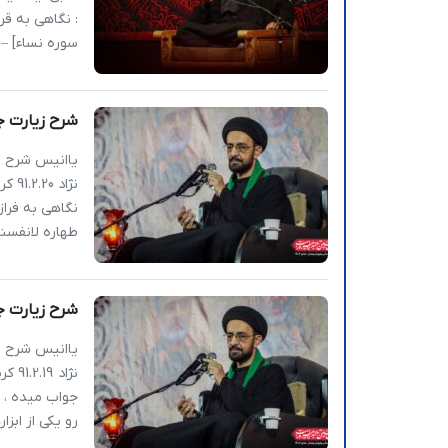
سوره نساء] – امانت ها 6. جسم و 
شرح زیارت جامعه کبیره (3) 
نژاد
نگاهی به فراز
طهاره لانفسنا 
شرح زیارت جامعه کبیره(2) |
نژاد
جواب میده ، 
رو یکی از ابزا