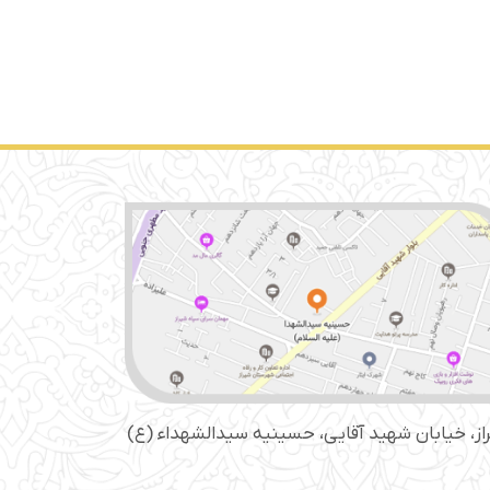
از، خیابان شهید آقایی، حسینیه سید‌الشهداء (ع)