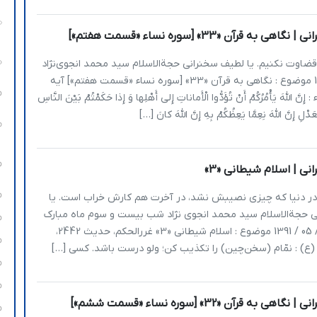
 به قرآن «33» [سوره نساء «قسمت هفتم»]
قضاوت نکنیم. یا لطیف سخنرانی حجةالاسلام سید محمد انجوی‌نژاد
12 / 05 / 1392 موضوع : نگاهی به قرآن «33» [سوره نساء «قسمت هفتم»] آیه
ِنَّ اللَّهَ يَأْمُرُکُمْ أَنْ تُؤَدُّوا الْأَماناتِ إِلى‏ أَهْلِها وَ إِذا حَکَمْتُمْ بَيْنَ النَّاسِ
َدْلِ إِنَّ اللَّهَ نِعِمَّا يَعِظُکُمْ بِهِ إِنَّ اللَّهَ کانَ […]
ی | اسلام شیطانی «3»
ر دنیا که چیزی نصیبش نشد، در آخرت هم کارش خراب است. یا
 حجةالاسلام سید محمد انجوی نژاد شب بیست و سوم ماه مبارک
رمضان – 22 / 05 / 1391 موضوع : اسلام شیطانی «3» غررالحکم، حدیث 2442،
(ع) : نمّام (سخن‌چین) را تکذیب کن؛ ولو درست باشد. کسی […]
 به قرآن «32» [سوره نساء «قسمت ششم»]