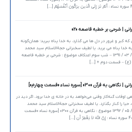
نی | شرحی بر خطبه قاصعه «2»
ی که کبر و غرور در دل ها می گذارد، به خدا پناه ببرید؛ همان‌گونه
به خدا پناه می برید. یا لطیف سخنرانی حجةالاسلام سید محمد
انجوی نژاد 16 / 03 / 1391 – شب سوم اعتکاف موضوع : شرحی بر خطبه قاصعه
 (ع) – قسمت دوم + […]
 به قرآن «30» [سوره نساء «قسمت چهارم»]
اوقات گنه‌کار وقتی می‌خواهد به در خانه ی خدا برود، اگر دید در
 حیا را کنار بگذارد. یا لطیف سخنرانی حجةالاسلام سید محمد
انجوی‌نژاد 07 / 05 / 1392 موضوع : نگاهی به قرآن «30» [سوره نساء «قسمت