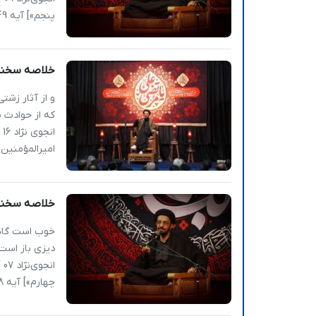
پنجم»] آیه 49 سوره نساء : أَلَمْ تَرَ إِلَى الَّذینَ یزَکُّونَ أَنْفُسَهُمْ […]
خلاصه سخنرا
و از آثار زشت
که از حوادث 
امیرالمؤمنین
خلاصه سخنرانی | نگاهی
خوب است گاهی 
دیزی باز است،
چهارم»] آیه 48 سوره نساء : إِنَّ اللّهَ لاَ يَغْفِرُ أَن […]