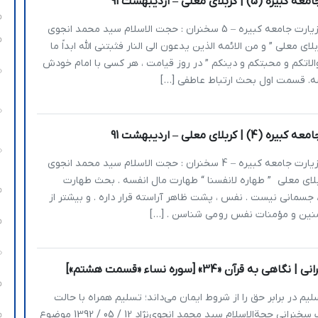
| کربلای معلی – اردیبهشت 91
یاانیس شرح زیارت جامعه کبیره – 5 سخنران : حجت الاسلام سید محمد انجوی
 91.2.22 کربلای معلی ” و من الائمه الذین یدعون الی النار فثبتنی الله ابداً ما
لاتکم و محبتکم و دینکم ” در روز قیامت ، هر کسی با امام خودش
. قسمت اول بحث ارتباط عاطفی […]
| کربلای معلی – اردیبهشت 91
یاانیس شرح زیارت جامعه کبیره – 4 سخنران : حجت الاسلام سید محمد انجوی
 91.2.21 کربلای معلی ” طهاره لانفسنا “ طهارت مال انفسه . بحث طهارت
جسمانی نیست . نفس ، پشت ظاهر آراسته قرار داره . و بیشتر از
ین و مؤمنات نفس رو می شناسن . […]
 به قرآن «34» [سوره نساء «قسمت هشتم»]
لیم در برابر حق را از شروط ایمان می‌داند؛ تسلیم همراه با حالت
قلبی. یا لطیف سخنرانی حجةالاسلام سید محمد انجوی‌نژاد 12 / 05 / 1392 موضوع