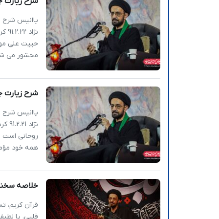
شرح زیارت جامعه کبیره (5) 
نژاد
حییت علی موا
محشور می شه
شرح زیارت جامعه کبیره (4) 
نژاد
روحانی است ، 
همه خود مؤمن
خلاصه سخنرانی | نگاهی
قرآن کریم، تس