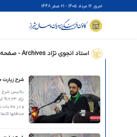
امروز 16 مرداد 1405 - 21 صفر 1448
استاد انجوی نژاد Archives - صفحه 24 از 72 -
شرح زیارت جامعه کبیره (6) 
نژا
و در مادیات ب
حداقلها اکتفا