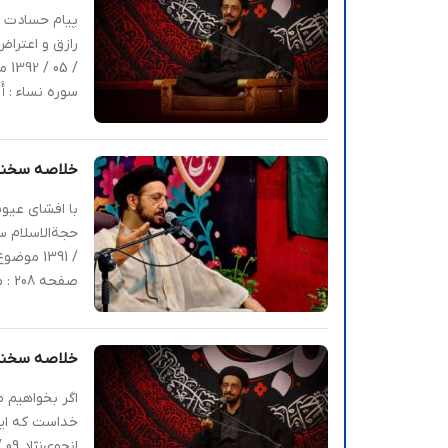
پیام حسادت ش
سوره نساء : أَمْ 
خلاصه سخنران
با افشای عیوب
صفحه 208 : مؤمن وظیفه دارد 70 […]
خلاصه سخنرانی | نگاهی
اگر بخواهیم م
خداست که این 