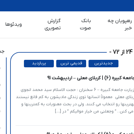
رهپویان چه
بانک
گزارش
ویدئوها
خبر
صوت
تصویری
جد
جدیدترین
قدیمی ترین
پربازدید
ترین
| کربلای معلی – اردیبهشت 91
یاانیس شرح زیارت جامعه کبیره – 6 سخنران : حجت الاسلام سید محمد انجوی
د 91.2.23 کربلای معلی معمولاً انسانها توی زندگی مادیشون به کم قانع نیستند
هترینها رو انتخاب می کنند. ولی در بحث معنویات به کمترینها و
 می کنن . ” وجعلنی من خیار موالیکم ” در […]