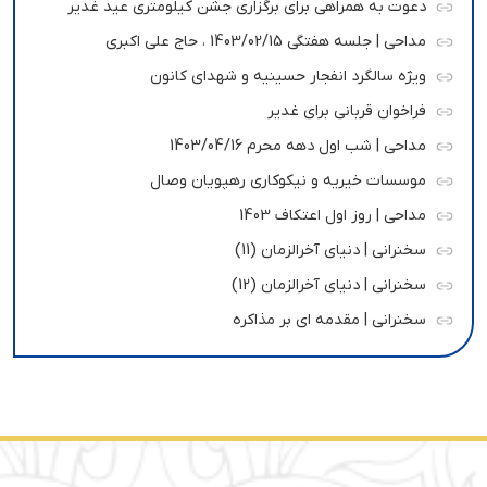
دعوت به همراهی برای برگزاری جشن کیلومتری عید غدیر
مداحی | جلسه هفتگی 1403/02/15 ، حاج علی اکبری
ویژه سالگرد انفجار حسینیه و شهدای کانون
فراخوان قربانی برای غدیر
مداحی | شب اول دهه محرم 1403/04/16
موسسات خیریه و نیکوکاری رهپویان وصال
مداحی | روز اول اعتکاف 1403
سخنرانی | دنیای آخرالزمان (11)
سخنرانی | دنیای آخرالزمان (12)
سخنرانی | مقدمه ای بر مذاکره