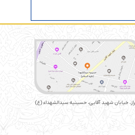
از، خیابان شهید آقایی، حسینیه سید‌الشهداء (ع)