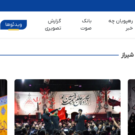
رهپویان چه
بانک
گزارش
ویدئوها
خبر
صوت
تصویری
شیراز