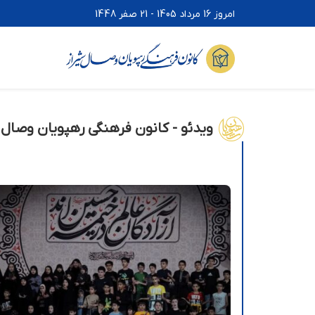
امروز 16 مرداد 1405 - 21 صفر 1448
ویدئو - کانون فرهنگی رهپویان وصال 