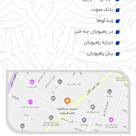
بانک صوت
ویدئوها
در رهپویان چه خبر
درباره رهپویان
پنل رهپویان