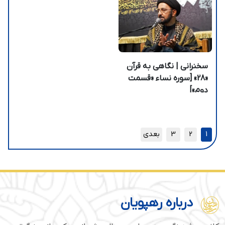
سخنرانی | نگاهی به قرآن
«28» [سوره نساء «قسمت
دوم»]
1
2
3
بعدی
درباره رهپویان