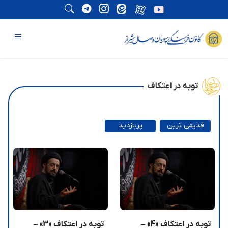
توبه در اعتکاف
قدیمی ترین
پربازدید
ترین
توبه در اعتکاف «4» –
توبه در اعتکاف «3» –