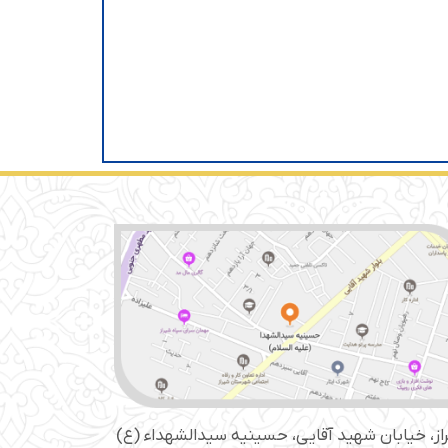
از، خیابان شهید آقایی، حسینیه سید‌الشهداء (ع)