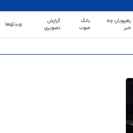
رهپویان چه
بانک
گزارش
ویدئوها
خبر
صوت
تصویری