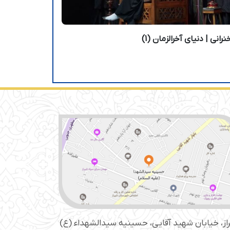
رانی | دنیای آخرالزمان (1)
از، خیابان شهید آقایی، حسینیه سید‌الشهداء (ع)