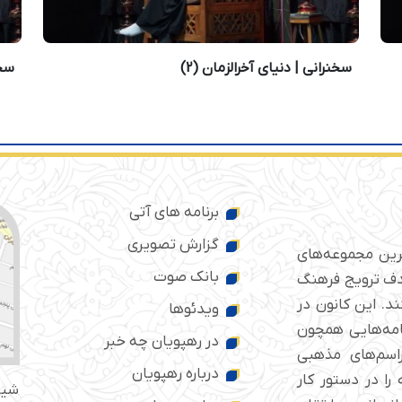
سخنرانی | دنیای آخرالزمان (2)
سخن
برنامه های آتی
گزارش تصویری
ترین مجموعه‌های
بانک صوت
 ایران است که از سال ۱۳۷۶ با هدف ترویج فرهنگ
د. این کانون در
ویدئوها
امه‌هایی همچون
در رهپویان چه خبر
راسم‌های مذهبی
درباره رهپویان
را در دستور کار
شیر