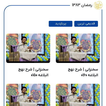
رمضان 1383
قدیمی ترین
پربازدید
ترین
سخنرانی | شرح نهج
سخنرانی | شرح نهج
البلاغه «16»
البلاغه «15»