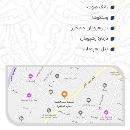
بانک صوت
ویدئوها
در رهپویان چه خبر
درباره رهپویان
پنل رهپویان