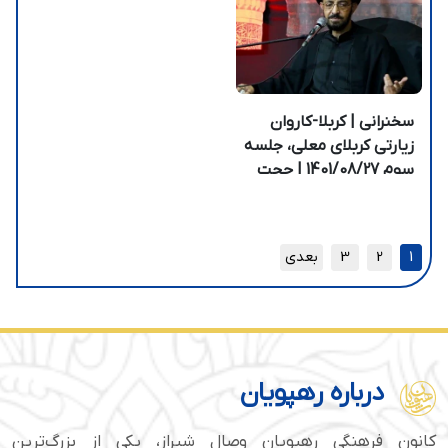
سخنرانی | کربلا-کاروان
زیارتی کربلای معلی، جلسه
سوم 1401/08/27 | حجت
الاسلام انجوی نژاد
1
2
3
بعدی
درباره رهپویان
کانون فرهنگی رهپویان وصال شیراز، یکی از بزرگ‌ترین