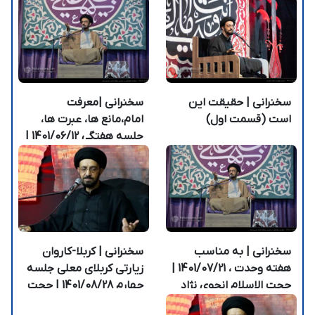
سخنرانی | حقیقت این
سخنرانی |معرفت
است (قسمت اول)
امام،مانع ها، عبرت ها،
جلسه هفتگی 1401/06/12 |
حجت الاسلام احمدی
سخنرانی | به مناسب
سخنرانی | کربلا-کاروان
هفته وحدت ، 1401/07/21 |
زیارتی کربلای معلی جلسه
حجت الاسلام انجوی نژاد
چهارم 1401/08/28 | حجت
الاسلام انجوی نژاد