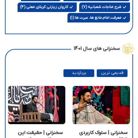
شرح مناجات شعبانیه (7)
کاروان زيارتي کربلاي معلي (4)
معرفت امام،مانع ها، عبرت ها (1)
سخنرانی های سال 1401
قدیمی ترین
پربازدید
ترین
سخنرانی | سلوک کاربردی
سخنرانی | حقیقت این