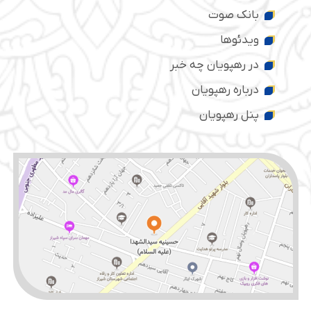
بانک صوت
ویدئوها
در رهپویان چه خبر
درباره رهپویان
پنل رهپویان