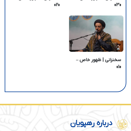
«2»
«3»
سخنرانی | ظهور خاص –
«1»
درباره رهپویان