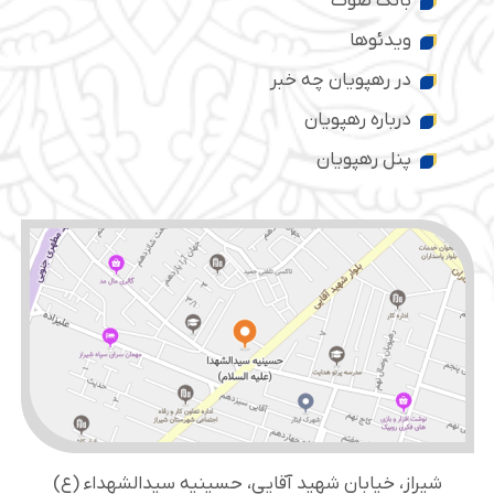
بانک صوت
ویدئوها
در رهپویان چه خبر
درباره رهپویان
پنل رهپویان
شیراز، خیابان شهید آقایی، حسینیه سید‌الشهداء (ع)