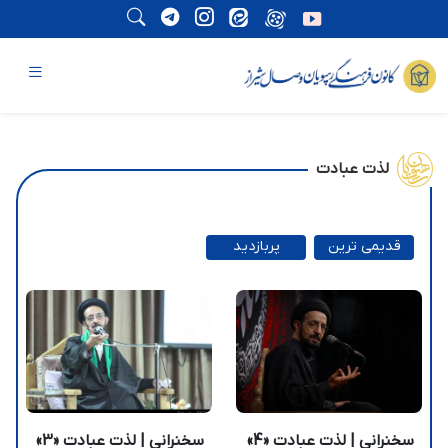
لذت عبادت
قدیمی ترین
پربازدید
ترین
سخنرانی | لذت عبادت «4»
سخنرانی | لذت عبادت «3»