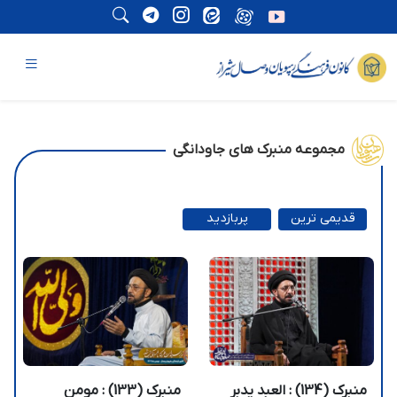
مجموعه منبرک های جاودانگی
قدیمی ترین
پربازدید
ترین
منبرک (134) : العبد یدبر
منبرک (133) : مومن