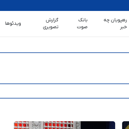
رهپویان چه
بانک
گزارش
ویدئوها
خبر
صوت
تصویری