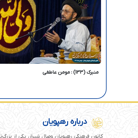
منبرک (133) : مومن عاطفی
درباره رهپویان
کانون فرهنگی رهپویان وصال شیراز، یکی از بزرگ‌