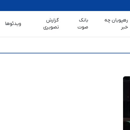
رهپویان چه
بانک
گزارش
ویدئوها
خبر
صوت
تصویری