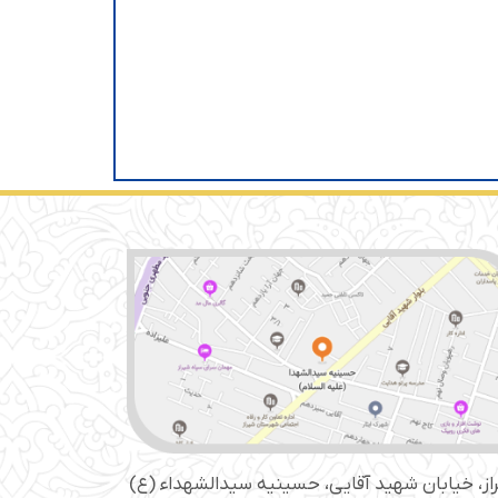
از، خیابان شهید آقایی، حسینیه سید‌الشهداء (ع)