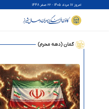
امروز 17 مرداد 1405 - 22 صفر 1448
گمان (دهه محرم)