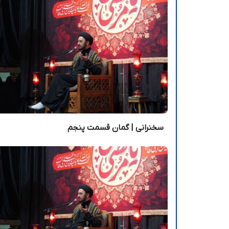
سخنرانی | گمان قسمت پنجم