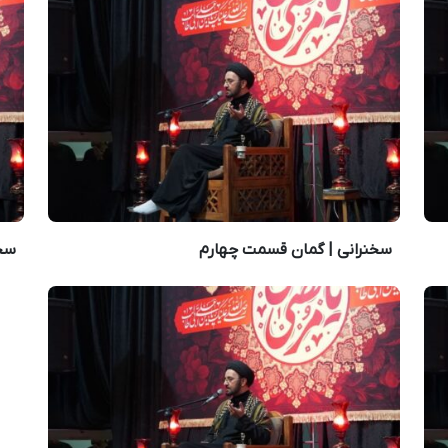
سخنرانی | گمان قسمت چهارم
سخ