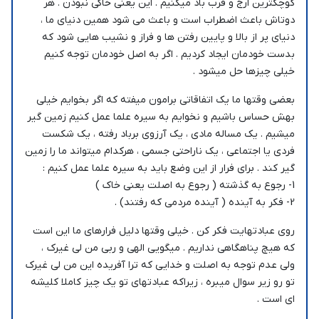
کوچکترین ارج و قرب باد میکنیم . این یعنی خاکی نبودن . هر
دوتاش باعث اضطراب است و باعث می شود همین دنیای ما ،
دنیای پر از بالا و پایین رفتن ها و فراز و نشیب هایی شود که
بدست خودمان ایجاد کردیم . اگر به اصل خودمان توجه کنیم
خیلی چیزها حل میشود .
بعضی وقتها ما یک اتفاقاتی برامون میفته که اگر بخوایم خیلی
بهش حساس باشیم و نخوایم به سیره علما عمل کنیم زمین گیر
میشیم . یک مساله مادی ، یک آرزوی برباد رفته ، یک شکست
فردی یا اجتماعی ، یک ناراحتی جسمی ، هرکدام میتواند ما را زمین
گیر کند . برای فرار از این وضع باید به سیره علما عمل کنیم :
1- رجوع به گذشته ( رجوع به اصلت یعنی خاک )
2- فکر به آینده ( آینده مردمی که رفتند) .
روی عبادتهایت فکر کن . خیلی وقتها دلیل فرارهای ما این است
که هیچ پناهگاهی نداریم . میگویی الهی و ربی من لی غیرک ،
ولی عدم توجه به اصلت و خدایی که ترا آفریده این من لی غیرک
تو رو زیر سوال میبره ، زیراکه عبادتهای تو یک چیز کاملا کلیشه
ای است .