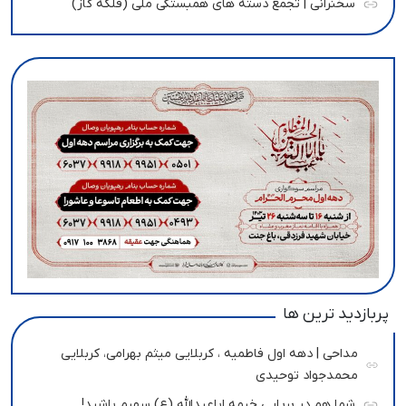
سخنرانی | تجمع دسته های همبستگی ملی (فلکه گاز)
پربازدید ترین ها
مداحی | دهه اول فاطمیه ، کربلایی میثم بهرامی، کربلایی
محمدجواد توحیدی
شما هم در برپایی خیمه اباعبدالله (ع) سهیم باشید!