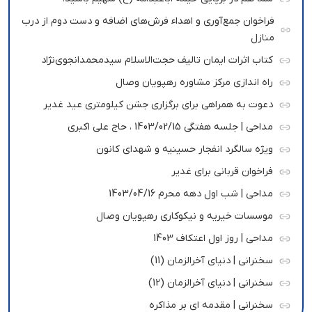
فراخوان جمع‌آوری و اهداء فرش‌های اضافه و دست دوم از درب
منازل
کتاب اثرات ایمان تالیف حجت‌الاسلام سیدمحمدانجوی‌نژاد
راه اندازی مرکز مشاوره رهپویان وصال
دعوت به همراهی برای برگزاری جشن کیلومتری عید غدیر
مداحی | جلسه هفتگی 1403/02/15 ، حاج علی اکبری
ویژه سالگرد انفجار حسینیه و شهدای کانون
فراخوان قربانی برای غدیر
مداحی | شب اول دهه محرم 1403/04/16
موسسات خیریه و نیکوکاری رهپویان وصال
مداحی | روز اول اعتکاف 1403
سخنرانی | دنیای آخرالزمان (11)
سخنرانی | دنیای آخرالزمان (12)
سخنرانی | مقدمه ای بر مذاکره