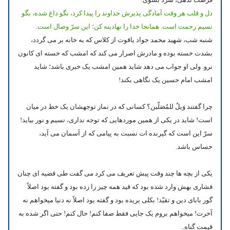
دل و قلب هر وقت آمادگی پذیرش خداوند را پیدا کرد، نگو داغ شده، بگو
نسیم رحمت است. همانجا خدا را نهادینه کن؛ این سرّ وصال است.
شنبه شب، شهید محمد جواد یاقوت از کلاس که به خانه بر می گردد،
بشدت خسته بوده و مادرش اصرار می کند که امشب که خسته ای کانون
نرو. ولی او جواب می دهد شاید همین امشب یک خبری باشد؛ شاید
امشب امام حسین یک نگاهی بکند!
چرا گفتند وَیلٌ للمُصَلّین؟ کسانی که در نماز توجهشان یک خط در میان
است!
شاید در یکی از همین موردهایی که توجه نداری، نسیم و نور بیاید!
سرّ این است که گیرنده ات نسبت به پیامی که از آسمان می آید،
حساس باشد.
یکی از بچه ها چند وقت پیش تعریف می کرد می گفت طی قضیه ای چنان
فشاری بهش وارد شده بود که قید همه چیز را زده بود و گفته بود اصلاً
گور بابای دین و تقیّد! بکلی بریده بود و گفته بود اصلاً نه دنیا میخواهم نه
آخرت! میخواهم بروم یک جایی فقط صفا کنم! حال کنم! حتی اگر شده به
قیمت گناه..