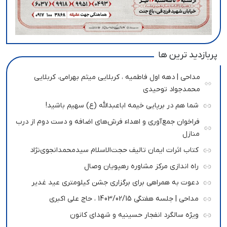
پربازدید ترین ها
مداحی | دهه اول فاطمیه ، کربلایی میثم بهرامی، کربلایی
محمدجواد توحیدی
شما هم در برپایی خیمه اباعبدالله (ع) سهیم باشید!
فراخوان جمع‌آوری و اهداء فرش‌های اضافه و دست دوم از درب
منازل
کتاب اثرات ایمان تالیف حجت‌الاسلام سیدمحمدانجوی‌نژاد
راه اندازی مرکز مشاوره رهپویان وصال
دعوت به همراهی برای برگزاری جشن کیلومتری عید غدیر
مداحی | جلسه هفتگی 1403/02/15 ، حاج علی اکبری
ویژه سالگرد انفجار حسینیه و شهدای کانون