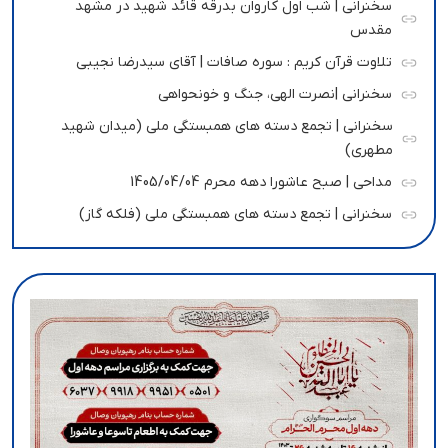
سخنرانی | شب اول کاروان بدرقه قائد شهید در مشهد
مقدس
تلاوت قرآن کریم : سوره صافات | آقای سیدرضا نجیبی
سخنرانی |نصرت الهی، جنگ و خونحواهی
سخنرانی | تجمع دسته های همبستگی ملی (میدان شهید
مطهری)
مداحی | صبح عاشورا دهه محرم 1405/04/04
سخنرانی | تجمع دسته های همبستگی ملی (فلکه گاز)