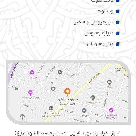
بانک صوت
ویدئوها
در رهپویان چه خبر
درباره رهپویان
پنل رهپویان
شیراز، خیابان شهید آقایی، حسینیه سید‌الشهداء (ع)