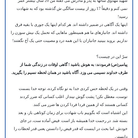
شهید مهدوی سالها به پدر و مادرش می گفته من 20 سال بیشتر عمر
نمی کنم و دقیقاً 17 روز از بیست سالگی ش گذشته بود که به شهادت
رسید!
اینها یک آگاهی در ضمیر داشته اند. هر کدام اینها یک جوری با بقیه فرق
داشته اند. جانبازهای ما هم همینطور. ماهایی که تحمل یک نیش سوزن را
نداریم. بروید ببینید جانبازان با این همه درد و مصیبت حتی یک آخ نگفتند!
سرّ این در چیست؟
پیامبر(ص) فرمودند: به هوش باشید ! گاهی اوقات در زندگی شما از
طرف خداوند نسیمی می وزد. آگاه باشید در همان لحظه نسیم را بگیرید.
وقتی در یک لحظه حس کردی خدا به تو نگاه کرده، توجه خدا بسمت
توست، معطل نکن! پشت گوش نینداز. اغلب کسانی که ضرر کردند
کسانی هستند که از همین فردا فردا کردن ها ضرر می کنند.
این اشتباه است که بگوییم باب شهادت برای زمان کوتاهی باز، و بعد
بسته شد. در رحمت خدا همیشه باز است. فیض آماده ست، در جای
خودش. اما بحث در اینست
که قدر فیض را دانستن یعنی قدر لحظات را
دانستن.