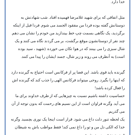
خدا دارد.
مثل اتفاقی که برای شهید غلامرضا فهمیده افتاد. شب شهادتش به
دوستانش گفته بوده فردا من مفقود الجسد می شوم. فردا قبل از اینکه
برگردید، یک نگاهی بسمت چپ خط بیندازید من خودم را نشان می دهم.
چند نفر از دوستانشون موقع برگشت، بر می گردند نگاه می کنند و یک
شال سبزی را می بینند که در هوا تکان می خورده. (شهید ، سید بوده
است) به آنطرف می روند و زیر شال، جسد ایشان را پیدا می کنند.
گیرنده باید قوی باشد.
این فضا پر از فرکانس است احتیاج به گیرنده دارد
که اینها را بگیرد. روحی میتواند فرکانس الهی را جذب کند که گیرنده اش
را فعال کرده باشد!
حساسیت داشته باشیم نسبت به چیزهایی که از طرف خداوند برای ما
می آید. وگرنه فراوان است از این نسیم های رحمت که بدون توجه از آن
می گذریم.
یک لحظه تنور دلت داغ می شود. قرار است اینجا یک نوری بچسبد. وگرنه
خدا که الکی دل من و تو را داغ نمی کند! فقط مواظب باش به شیطان
فرصت ندهی، سرد بشوی.