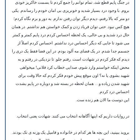
در جنگ پایم قطع شد، تمام توانم را جمع کردم تا بسمت خاکریز خودی
بروم. با وجود درد بسیار شدید و خونریزی بی امان خودم را رساندم. یکی
دو متر که بالا رفتم، دیدم دیگر توان رفتن ندارم. به دور و برم نگاه کردم؛
هیچ کس نبود. حتی توان فریاد زدن و کمک خواستن هم نداشتم. در همان
حال درد شدید و بی حالی، یک لحظه احساس کردم درد پایم کمتر و کمتر
می شود تا جایی که دیگر احساس درد نداشتم. احساس کردم اصلاً از
جسمم جدا شدم. در یک فضای مه آلود بودم. در این فضا فقط یک دری را
دیدم که فکر کردم در شهادت است. رفتم جلو. تا نزدیکی در رفتم و به
محض اینکه خواستم وارد شوم، صدایی خطاب کرد فلانی! میخواهی
شهید بشوی یا نه؟ اون موقع پیش خودم فکر کردم که حالا وقت برای
شهید شدن زیاده و… همان لحظه در بسته شد و دوباره در پایم بشدت
احساس درد کردم.
این دوست ما الان هم زنده ست.
در روایات داریم که اینها آگاهانه انتخاب می کنند.
شهادت یعنی انتخاب.
بروید ببینید، این بچه ها هر کدام در خانواده و فامیل یک وزنه ی تک بودند.