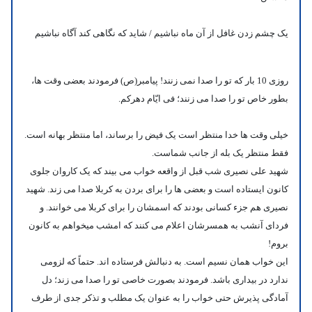
یک چشم زدن غافل از آن ماه نباشیم / شاید که نگاهی کند آگاه نباشیم
روزی 10 بار که تو را صدا نمی زنند! پیامبر(ص) فرمودند بعضی وقت ها،
بطور خاص تو را صدا می زنند؛
فی ایّام دهرکم.
خیلی وقت ها خدا منتظر است یک فیض را برساند، اما منتظر بهانه است.
فقط منتظر یک بله از جانب شماست.
شهید علی نصیری شب قبل از واقعه خواب می بیند که یک کاروان جلوی
کانون ایستاده است و بعضی ها را برای بردن به کربلا صدا می زند. شهید
نصیری هم جزء کسانی بودند که اسمشان را برای کربلا می خوانند. و
فردای آنشب به همسرشان اعلام می کنند که امشب میخواهم به کانون
بروم!
این خواب همان نسیم است. به دنبالش فرستاده اند. حتماً که لزومی
ندارد در بیداری باشد. فرمودند بصورت خاصی تو را صدا می زند؛
دل
آمادگی پذیرش حتی خواب را به عنوان یک مطلب و تذکر جدی از طرف