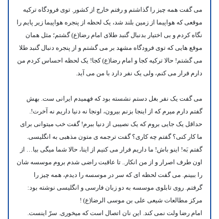
می گفت همه چیز را گذاشتم و رفتم خارج از کشور. توی فرودگاه ترکیه
موقعی که هواپیما از زمین بلند شد، یک لحظه از پنجره هواپیما زیر پایم را
نگاه کردم و بی اختیار بدنبال گنبد طلای امام رضا(ع) گشتم؛ مثل همان
موقع هایی که توی فرودگاه مشهد بر می گشتم و از پنجره دنبال گنبد طلا
می گشتم! حالا ترکیه کجا و امام رضا(ع) کجا! یک لحظه احساس کردم من
دارم فرار می کنم، ولی یک نفر دارد با من می آید.
می گفت یک نفر بغل دستم نشسته بود که فهمیدم ایرانی ست. بهش
گفتم دارم میرم که از اینجا بزنم بیرون، اونجا نه دنیا داریم نه آخرت!.
حداقل یک جایی بروم که یک نصیبی از دنیا ببرم! گفت خب میتوانی برای
ما کار کنی؟ گفتم چه کاری؟ گفت ترجمه ی متون مذهبی به انگلیسی.
گفتم بَه! اینو باش! ما داریم فرار می کنیم از اینا، حالا شما میگی بیا… از
اون طرف اصرار و از من انکار.. تا عاقبت راضی شدم بروم موسسه شان
را ببینم. می گفت لحظه ای که سر در موسسه را دیدم، همه چیز را
گرفتم. روی تابلوی موسسه به دو زبان فارسی و انگلیسی نوشته بود:
مرکز مطالعات شیعی علی بن موسی الرضا(ع) !
امام رضا ولت نمی کند. این نان اتصال است که میخوری. سرّ اینست.