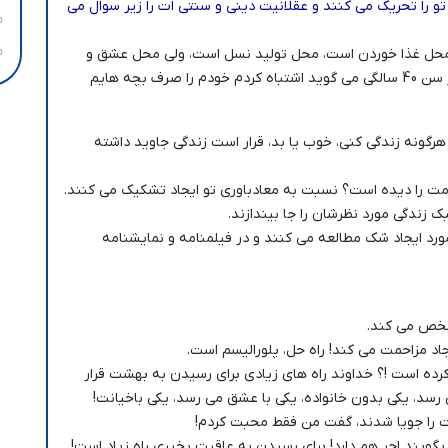
تو را تحریک می کنند و عقلانیت دینی و سنتی ات را زیر سوال می
محل غذا خوردن است، محل تولید نسل است، ولی محل عشق و
عاطفه نیست !! لذا در فیلم ها و سریال هایشان، زن در سن 40 سالگی می گوید اشتباه کردم خودم را صرف بچه هایم
گونه زندگی کنی، خوب یا بد، قرار است زندگی جاوید داشته
مت را دیده است؟ نسبت به معادباوری تو ایجاد تشکیک می کنند.
ک زندگی مورد نظرشان را جا بیندازند.
رد ایجاد شک مطالعه می کنند و در فیلمنامه و نمایشنامه
شخص می کند.
اد مزاحمت می کند! راه حل، پلورالیسم است.
کرده است !؟ خداوند راه های زیادی برای رسیدن به بهشت قرار
سد، یکی بدون خانواده، یکی با عشق می رسد، یکی باخیانت!
لت را جویا شدند، گفت من فقط محبت کردم!
گویند اجر هم دارد! برای رسیدن به عاقبت بخیری راه زیاد است!