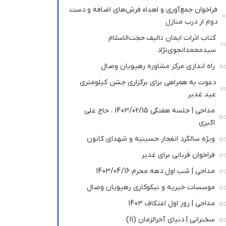
فراخوان جمع‌آوری و اهداء فرش‌های اضافه و دست
دوم از درب منازل
کتاب اثرات ایمان تالیف حجت‌الاسلام
سیدمحمدانجوی‌نژاد
راه اندازی مرکز مشاوره رهپویان وصال
دعوت به همراهی برای برگزاری جشن کیلومتری
عید غدیر
مداحی | جلسه هفتگی 1403/02/15 ، حاج علی
اکبری
ویژه سالگرد انفجار حسینیه و شهدای کانون
فراخوان قربانی برای غدیر
مداحی | شب اول دهه محرم 1403/04/16
موسسات خیریه و نیکوکاری رهپویان وصال
مداحی | روز اول اعتکاف 1403
سخنرانی | دنیای آخرالزمان (11)