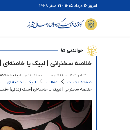
امروز 16 مرداد 1405 - 21 صفر 1448
خواندنی ها
خلاصه سخنرانی | لبیک یا خامنه‌ا
13 آذر 1404
- 11:44 ق.ظ
دسته بندی:
لبيک يا خامنه
صفحه نخست
مقالات
لبيک يا خامنه اي ، س
خلاصه سخنرانی | لبیک یا خامنه‌ای [سبک زندگی] «قس