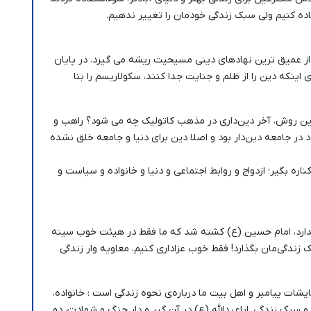
اده کنیم ولی سبک زندگی خودمان را تغییر ندهیم.
از عمیق ترین نهادهای دینی مسیحیت ریشه می گیرد. در پایان
ینکه دین را از ظلم و جنایت جدا کنند، سکولاریسم را بنا
 این روش، آخر دین‌داری در مذهب کاتولیک چه می شود؟ راهب و
ود در جامعه دین‌دار بود و اصلا دین برای دنیا و جامعه خلق نشده
 بگیر؛ ازدواج و روابط اجتماعی و دنیا و خانواده و سیاست و
ندارد، امام حسین (ع) کشته شد که ما فقط در هیئت خوب سینه
زندگی‌مان بگذارد! فقط خوب عزاداری کنیم، معاویه وار زندگی
م این ادعا اصلا معنی ندارد. بدون شک 4/5 فرمایشات پیامبر و اهل بیت ما درباره‌ی نحوه زندگی است : خانواده،
 سبک زندگی. اباعبدالله (ع) در آن گیر و دار جنگ و شهادت، دو