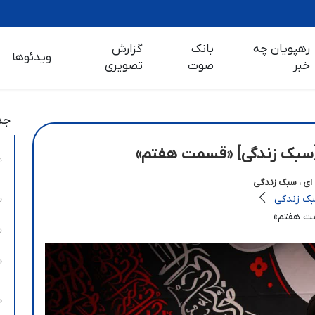
رهپویان چه
بانک
گزارش
ویدئوها
خبر
صوت
تصویری
جد
ی [سبک زندگی] «قسمت هفتم»
 اي ، سبک زندگي
بک زندگي
مت هفتم»