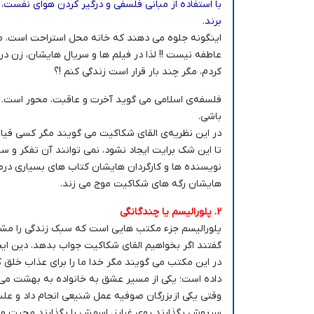
با استفاده از مبانی فلسفی و درگیر کردن هوای نفست، 
برند.
اینگونه جلوه می دهند که خانه محل استراحت است، 
کردم، مگر چند بار قرار است زندگی کنم !؟
فلسفه‌ی اسلامی می گوید آخرت و عاقبت، محور است. هر
باشی.
در این نظریه‌ی القای شکاکیت می گویند مگر کسی قیا
تا این شک برایت ایجاد نشود، نمی توانند آن تفکر و سب
نویسنده ها و کارگردان هایشان کتاب های بسیاری درمو
هایشان رگه های شکاکیت موج می زند.
2. پلورالیسم یا چندگانگی
پلورالیسم جزء مکتب هایی است که سبک زندگی را م
گفتند اگر بخواهیم القای شکاکیت جواب بدهد، دین ایج
در این مکتب می گویند مگر خدا ما را برای عذاب خلق 
داده است؛ یکی از مسیر عشق به خانواده به بهشت می ر
وقتی یکی از بزرگان صوفیه عمل شنیعی انجام داد و ع
سرپوش بگذارند روی غرایز، اسمش را بگذارند محبت و ب