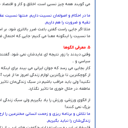
می گویند همه چیز نسبی است، اخلاق و کار و اقتصاد 
ما در احکام و اصولمان نسبیت داریم، منتها نسبیت عقل
تقیه و ضرورت را هم داریم.
مثلا اگر جایی راست گفتن باعث ضرر بالاتری شود، بر اس
ما نسبیت را اینگونه معنا می کنیم؛ جایی که احتمال
5. معرفی الگوها
وقتی دیدند با زور نتیجه ای عایدشان نمی شود، گفتند 
سیاسی و ..
کار بجایی می رسد که جوان ایرانی می بیند برای اینکه ا
از کوچکترین تا بزرگترین لوازم زندگی امروز ما از غرب
نکنید! ولی باید مراقب باشیم در سبک زندگی‌مان تاثیر 
عاطفه، در حلال خوری ما تاثیر نگذارد.
از الگوی ورزشی، ورزش را یاد بگیریم ولی سبک زندگی اش
بزرگ نمی کنند!
ما تلاش و برنامه ریزی و زحمت انسانی مخترعین را ار
زندگی‌شان را نباید بگیریم.
فلسفه ی غرب و سیاستمداری حکومت های غربی، از تلاش