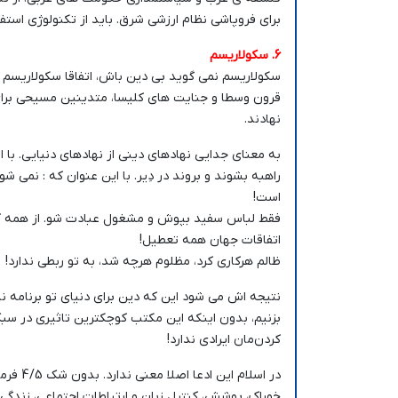
برای فروپاشی نظام ارزشی شرق. باید از تکنولوژی استف
6. سکولاریسم
سکولاریسم نمی گوید بی دین باش، اتفاقا سکولاریسم 
قرون وسطا و جنایت های کلیسا، متدینین مسیحی برای ا
نهادند.
به معنای جدایی نهادهای دینی از نهادهای دنیایی. با
راهبه بشوند و بروند در دِیر. با این عنوان که : نمی ش
است!
فقط لباس سفید بپوش و مشغول عبادت شو. از همه کناره
اتفاقات جهان همه تعطیل!
ظالم هرکاری کرد، مظلوم هرچه شد، به تو ربطی ندارد!
نتیجه اش می شود این که دین برای دنیای تو برنامه 
بزنیم، بدون اینکه این مکتب کوچکترین تاثیری در سبک 
کردن‌مان ایرادی ندارد!
در اسلا
خوراک، پوشش، کنترل زبان و ارتباطات اجتماعی، زندگی و