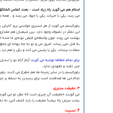
اسلام هم می گوید راه زیاد است – بعدد انفاس الخلائ
می رسد، یکی با خیرات. یکی با جهاد می رسد و .. همه
پلورالیسم می گوید از هر مسیری خواستی برو، آخرش ب
این تفکر در تصوف وجود دارد، بین شیعیان هم مقدار
بهشت می روند، چون واسطه‌ی فیض توبه‌ی ما شده اند! 
به قتل نمی رساند، امروز من و تو به چه بهانه ای جمع م
سعادت برساند، یکی را پلیس می کند و یکی را هم دزد 
برای تمام خطاها توجیه می آورند.
آرام آرام تو را تبد
چیز تقید و تعهدی ندارد.
پلورالیسم را در سایر زمینه ها هم مطرح می کنند: پلو
تمام این ها هدفمند است برای رسیدن به تسلط بر جها
3. حقیقت ستیزی
می گویند «حقیقت آن چیزی است که عقل تو می گوید
پشت سرش راه بیفت! حقیقت را باید کشف کنی، نه تقل
4. نسبیت