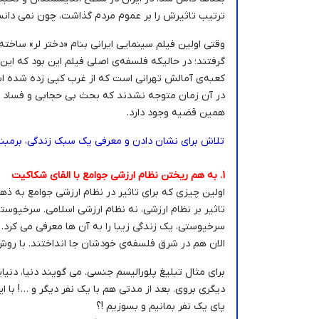
ترتیب تاثیرش را بر عموم مردم گذاشت، چون نمی دانست
وقتی اولین فیلم سینمایی ایرانی بنام «دختر لر» ساخت
گرفتند؛ در حالیکه فلسفه‌ی اصلی فیلم این بود که ا
کعبه‌ی آمالش تهرانی است که از غرب کپی زده شده ا
در آن زمان متوجه نشدند که بحث بی حجابی و فساد 
همین قضیه وجود دارد.
تلاش برای نشان دادن و معرفی یک سبک زندگی، برمبنا
1. به هم ریختن نظام ارزشی جوامع با القای شکاکیت
اولین چیزی که برای تاثیر در نظام ارزشی جوامع به ذه
تاثیر بر نظام ارزشی، نه نظام ارزشی اسلامی. سرخپوستا
سرخپوستی، یک زندگی زیبا را به آن ها معرفی می کرد. آم
الان هم در شرق فلسفه‌ی خودشان جا انداختند. با رو
برای مثال تبلیغ پلورالیسم جنسی. می گویند دنیا، دنی
دیگری بروی. بعد از مدتی هم با یک نفر دیگر و …! با ا
پای یک نفر بمانیم و بسوزیم !؟