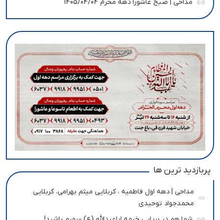
مداحی | صبح عاشورا دهه محرم 1405/04/04
پربازدید ترین ها
مداحی | دهه اول فاطمیه ، کربلایی میثم بهرامی، کربلایی
محمدجواد توحیدی
شما هم در برپایی خیمه اباعبدالله (ع) سهیم باشید!