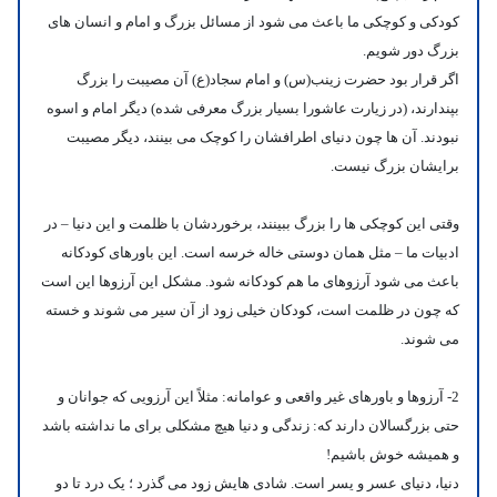
کودکی و کوچکی ما باعث می شود از مسائل بزرگ و امام و انسان های
بزرگ دور شویم.
اگر قرار بود حضرت زینب(س) و امام سجاد(ع) آن مصیبت را بزرگ
بپندارند، (در زیارت عاشورا بسیار بزرگ معرفی شده) دیگر امام و اسوه
نبودند.
آن ها چون دنیای اطرافشان را کوچک می بینند، دیگر مصیبت
برایشان بزرگ نیست.
وقتی این کوچکی ها را بزرگ ببینند، برخوردشان با ظلمت و این دنیا – در
ادبیات ما – مثل همان دوستی خاله خرسه است. این باورهای کودکانه
باعث می شود آرزوهای ما هم کودکانه شود. مشکل این آرزوها این است
که چون در ظلمت است، کودکان خیلی زود از آن سیر می شوند و خسته
می شوند.
2- آرزوها و باورهای غیر واقعی و عوامانه:
مثلاً این آرزویی که جوانان و
حتی بزرگسالان دارند که: زندگی و دنیا هیچ مشکلی برای ما نداشته باشد
و همیشه خوش باشیم!
دنیا، دنیای عسر و یسر است. شادی هایش زود می گذرد ؛ یک درد تا دو