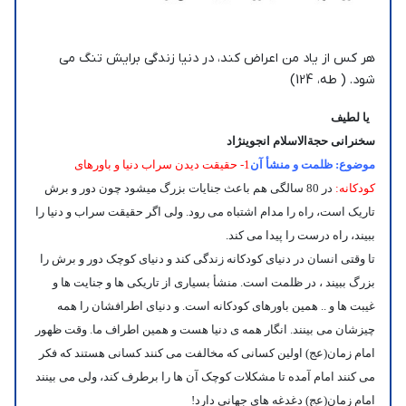
هر کس از یاد من اعراض کند، در دنیا زندگی برایش تنگ می
شود. ( طه، 124)
یا لطیف
سخنرانی حجةالاسلام انجوی‏نژاد
موضوع: ظلمت و منشأ آن
1- حقیقت دیدن سراب دنیا و باورهای
کودکانه:
در 80 سالگی هم باعث جنایات بزرگ میشود چون دور و برش
تاریک است، راه را مدام اشتباه می رود. ولی اگر حقیقت سراب و دنیا را
ببیند، راه درست را پیدا می کند.
تا وقتی انسان در دنیای کودکانه زندگی کند و دنیای کوچک دور و برش را
بزرگ ببیند ، در ظلمت است. منشأ بسیاری از تاریکی ها و جنایت ها و
غیبت ها و .. همین باورهای کودکانه است. و دنیای اطرافشان را همه
چیزشان می بینند. انگار همه ی دنیا هست و همین اطراف ما. وقت ظهور
امام زمان(عج) اولین کسانی که مخالفت می کنند کسانی هستند که فکر
می کنند امام آمده تا مشکلات کوچک آن ها را برطرف کند، ولی می بینند
امام زمان(عج) دغدغه های جهانی دارد!