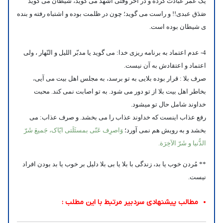
یک عمر عبادت کرده و در آخر وقتی اشهد می گوید، شیطان می گوید
صَدَق عبدی!! و راست می گوید؛ چون در ظلمت بوده و اشتباه رفته و بنده
ی شیطان بوده است.
4- عدم اعتماد به برنامه ریزی خدا:
می گوید یا مدبّر اللیل و النّهار ، ولی
اعتماد و اعتقادش به آن نیست.
صرف بلا : قرار بوده بلایی به تو برسد، به مجلس اهل بیت می آیی،
بخاطر اهل بیت بلا از تو دور می شود. به تو اصابت نمی کند. محبت
خداوند شامل حال تو میشود.
رفع عذاب اینست که خداوند عذاب را می بخشد. و صرف عذاب: می
بخشد و به رویش هم نمی آورد؛
وَاصرِف عَنّی بمسئَلَتی ایّاک، جَمیعَ شَرّ
الدُّنیا و شَرّ الآخِرَة.
** مُردن خوب یا بد، زندگی با بلا یا بی بلا دلیل بر خوب یا بد بودن افراد
نیست.
مطالب پیشنهادی سردبیر مرتبط با این مطلب :