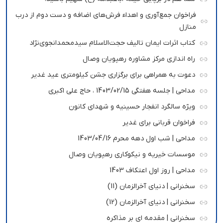
فراخوان جمع‌آوری و اهداء فرش‌های اضافه و دست دوم از درب
منازل
کتاب اثرات ایمان تالیف حجت‌الاسلام سیدمحمدانجوی‌نژاد
راه اندازی مرکز مشاوره رهپویان وصال
دعوت به همراهی برای برگزاری جشن کیلومتری عید غدیر
مداحی | جلسه هفتگی 1403/02/15 ، حاج علی اکبری
ویژه سالگرد انفجار حسینیه و شهدای کانون
فراخوان قربانی برای غدیر
مداحی | شب اول دهه محرم 1403/04/16
موسسات خیریه و نیکوکاری رهپویان وصال
مداحی | روز اول اعتکاف 1403
سخنرانی | دنیای آخرالزمان (11)
سخنرانی | دنیای آخرالزمان (12)
سخنرانی | مقدمه ای بر مذاکره