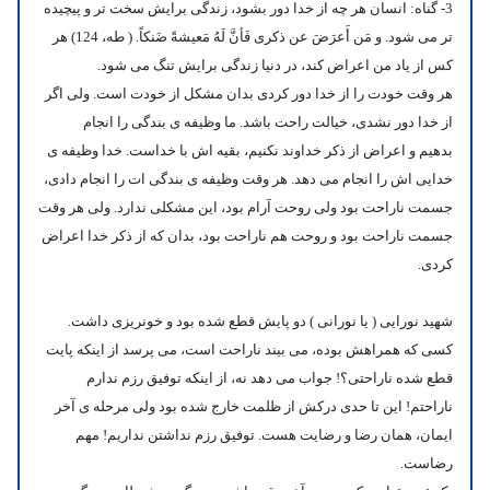
3- گناه:
انسان هر چه از خدا دور بشود، زندگی برایش سخت تر و پیچیده
تر می شود.
و مَن أَعرَضَ عن ذکری فَأنَّ لَهُ مَعیشةً ضَنکاً. ( طه، 124)
هر
کس از یاد من اعراض کند، در دنیا زندگی برایش تنگ می شود.
هر وقت خودت را از خدا دور کردی بدان مشکل از خودت است. ولی اگر
از خدا دور نشدی، خیالت راحت باشد.
ما وظیفه ی بندگی را انجام
بدهیم
و اعراض از ذکر خداوند نکنیم، بقیه اش با خداست.
خدا وظیفه ی
خدایی اش را انجام می دهد.
هر وقت وظیفه ی بندگی ات را انجام دادی،
جسمت ناراحت بود ولی روحت آرام بود، این مشکلی ندارد. ولی هر وقت
جسمت ناراحت بود و روحت هم ناراحت بود، بدان که از ذکر خدا اعراض
کردی.
شهید نورایی ( یا نورانی ) دو پایش قطع شده بود و خونریزی داشت.
کسی که همراهش بوده، می بیند ناراحت است، می پرسد از اینکه پایت
قطع شده ناراحتی؟! جواب می دهد نه، از اینکه توفیق رزم ندارم
ناراحتم! این تا حدی درکش از ظلمت خارج شده بود ولی
مرحله ی آخر
ایمان، همان رضا و رضایت هست.
توفیق رزم نداشتن نداریم! مهم
رضاست.