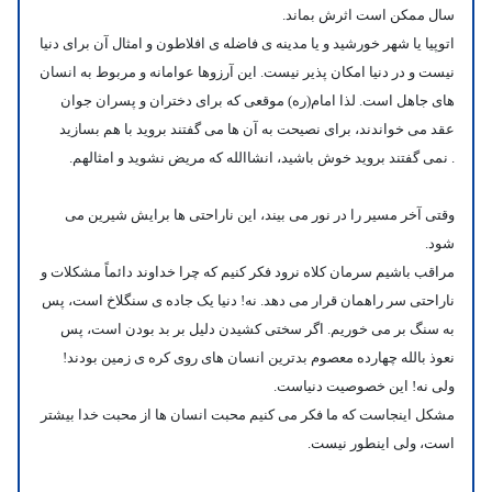
سال ممکن است اثرش بماند.
اتوپیا یا شهر خورشید و یا مدینه ی فاضله ی افلاطون و امثال آن برای دنیا
نیست و در دنیا امکان پذیر نیست. این آرزوها عوامانه و مربوط به انسان
های جاهل است.
لذا امام(ره) موقعی که برای دختران و پسران جوان
عقد می خواندند، برای نصیحت به آن ها می گفتند بروید با هم بسازید
.
نمی گفتند بروید خوش باشید، انشاالله که مریض نشوید و امثالهم.
وقتی آخر مسیر را در نور می بیند، این ناراحتی ها برایش شیرین می
شود.
مراقب باشیم سرمان کلاه نرود فکر کنیم که چرا خداوند دائماً مشکلات و
ناراحتی سر راهمان قرار می دهد. نه! دنیا یک جاده ی سنگلاخ است، پس
به سنگ بر می خوریم. اگر سختی کشیدن دلیل بر بد بودن است، پس
نعوذ بالله چهارده معصوم بدترین انسان های روی کره ی زمین بودند!
ولی نه! این خصوصیت دنیاست.
مشکل اینجاست که ما فکر می کنیم محبت انسان ها از محبت خدا بیشتر
است، ولی اینطور نیست.