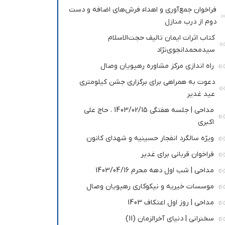
فراخوان جمع‌آوری و اهداء فرش‌های اضافه و دست
دوم از درب منازل
کتاب اثرات ایمان تالیف حجت‌الاسلام
سیدمحمدانجوی‌نژاد
راه اندازی مرکز مشاوره رهپویان وصال
دعوت به همراهی برای برگزاری جشن کیلومتری
عید غدیر
مداحی | جلسه هفتگی 1403/02/15 ، حاج علی
اکبری
ویژه سالگرد انفجار حسینیه و شهدای کانون
فراخوان قربانی برای غدیر
مداحی | شب اول دهه محرم 1403/04/16
موسسات خیریه و نیکوکاری رهپویان وصال
مداحی | روز اول اعتکاف 1403
سخنرانی | دنیای آخرالزمان (11)