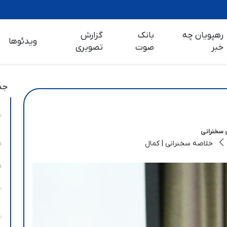
رهپویان چه
بانک
گزارش
ویدئوها
خبر
صوت
تصویری
جد
 سخنرانی
خلاصه سخنرانی | کمال