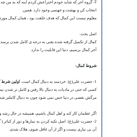
7-
گروه آخر که شاید خودم اختراعش کردم اینه که به من چه خد
انتخاب کن و بهشت و جهنمی وجود دارد. همین.
معلوم نیست این کمال که هدف خلقت بود ، همان کمال مورد 
اصل بحث:
کمال از تکمیل گرفته شده یعنی به درجه ی کامل شدن برسد.
آخر کمال برسیم، دنیا این قابلیت را ندارد.
شروط کمال:
1-
حضرت علی(ع): خردمند به دنبال کمال است.
اولین شرط 
کسی که حتی در مادیات به دنبال بالا رفتن و کامل تر شدن ن
مرگش نقصی در دنیا حس نمی شود چون به دنبال کاملتر شدن 
اگر عقلمان کار کند و اهل کمال باشیم، همیشه در حال رشد و ت
2-
حضرت علی(ع): اصل تکیه کردن به نمازها و دور از کبائر ( گ
آن بی نیازی نیست و اگر از آن غافل شوی، هلاک شدی.