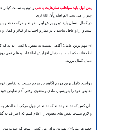
پس اول باید مواظب نمازهایت باشی
و دوم به سمت کبائر ح
چیز را می بیند:
اَلَم یَعلَم بِأَنَّ اللهَ یَری
در کمال انسان باید دو رو برش او را بدواند و حرکت دهد و باید 
ببیند و از او غافل نباشد تا در نماز و اجتناب از کبائر و کمال و 
3- مهم ترین عامل؛ آگاهی نسبت به نقص:
تا کسی نداند که کم 
اطلاعاتت کم است به دنبال افزایش اطلاعات و علم نمی روی. ب
دنبال کمال بروند.
روایت:
کامل ترین مردم آگاهترین مردم نسبت به نقایص خ
نقایص خود را بنویسیم، مادی و معنوی. وقتی آدم نقایص خود را 
آن کس که نداند و نداند که نداند در جهل مرکب ابدالدهر بما
و لازم نیست نقص های معنوی را اعلام کنیم که اعتراف به گ
حضرت علی(ع): بهترین برادر من کسی است که عیوب من را ب