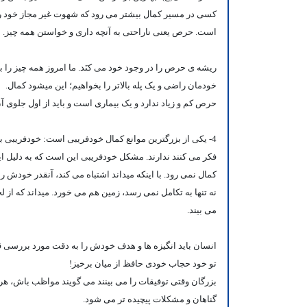
کسی در مسیر کمال بیشتر می رود که شهوت غیر مجاز خود را
است. حرص یعنی ناراحتی به آنچه داری و خواستن همه چیز. ان
ریشه ی حرص را در وجود خود می کنَد. ما امروز همه چیز را با
خودمان راضی و یک پله بالاتر را بخواهیم؛ این میشود کمال.
حرص کم و زیاد ندارد و یک بیماری است و باید از اول جلوی آ
4- یکی از بزرگترین موانع کمال خودفریبی است:
خودفریبی باع
فکر می کنند ندارند. مشکل خودفریبی این است که به دلیل
کمال نمی رود. با اینکه میداند اشتباه می کند، آنقدر خودش 
نه تنها به تکامل نمی رسد، زمین هم می خورد. میداند که از 
می بیند.
انسان باید انگیزه ها و هدف خودش را به دقت مورد بررسی قرا
تو خود حجاب خودی حافظ از میان برخیز!
بزرگان وقتی توفیقات را می بینند می گویند مواظب باش، هر
گناهان و مشکلات پیچیده تر می شود.