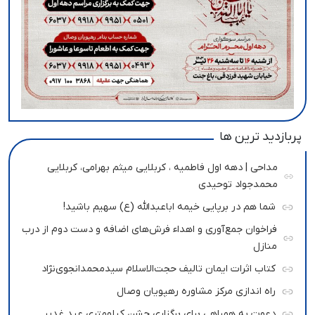
پربازدید ترین ها
مداحی | دهه اول فاطمیه ، کربلایی میثم بهرامی، کربلایی
محمدجواد توحیدی
شما هم در برپایی خیمه اباعبدالله (ع) سهیم باشید!
فراخوان جمع‌آوری و اهداء فرش‌های اضافه و دست دوم از درب
منازل
کتاب اثرات ایمان تالیف حجت‌الاسلام سیدمحمدانجوی‌نژاد
راه اندازی مرکز مشاوره رهپویان وصال
دعوت به همراهی برای برگزاری جشن کیلومتری عید غدیر