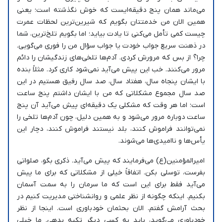
می‌ماند همان پنج دقیقه‌ایست که خوش نگذشته است؛ یعنی
همین الان من خدمتتان بگویم که شیرین‌ترین لحظات عمرت
چیست کمی تأمل می‌کنی تا یادت بیاید؛ اما بگویم تلخ‌ترین، شما
در ذهنت سریع جواب خودت یا جواب سؤال من را فوری می‌گویی.
چرا؟ از بس که مرورش کردی. آدم‌ها تلخی‌های زندگیشان را دائم
مرور می‌کنند. خب این پیش می‌آید نمی‌شود کاری کرد. مثلاً بنده
با ایشان پنجاه سال، هفتاد سال، صد سال رفیق هستیم در این
صد سال مجموع مشکلاتی که من با ایشان داشتم پنج ساعت
است؛ اما هر وقت که مشکلی یک دقیقه‌ای پیش می‌آید آن پنج
ساعت دوباره مرور می‌شود و به همین دلیل، چون آدم‌ها تلخی را
نمی‌توانند فراموش کنند، بلد نیستند فراموش کنند، دچار این
یأس‌ها و ناامیدی‌ها می‌شوند.
امیرالمؤمنین(ع) می‌فرمایند که پیش می‌آید. ذکری بگو، صلواتی
بفرست، توسلی بکن. اتفاقاً خیلی از مشکلاتی که برای ما پیش
می‌آید فقط برای این است که ما سرمان را به سمت آسمان
بکنیم. اینکه چگونه از نظر علمی و روانشناختی مدیریت کنیم در
بحث آرامش گفتم. الان بحثمان خودباوری است. اینجا از نظر
خودباوری می‌گوید، باید به کسی دیگر تکیه بدهی. ما خیلی