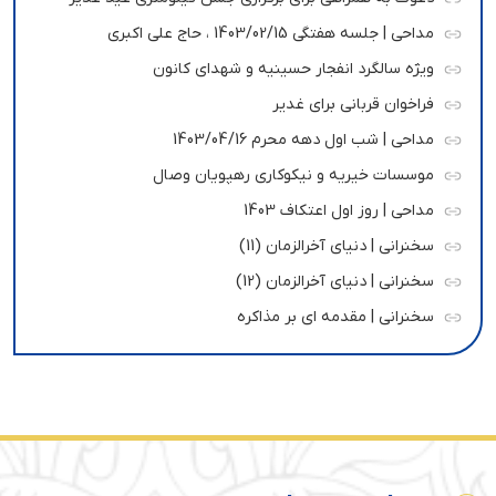
مداحی | جلسه هفتگی 1403/02/15 ، حاج علی اکبری
ویژه سالگرد انفجار حسینیه و شهدای کانون
فراخوان قربانی برای غدیر
مداحی | شب اول دهه محرم 1403/04/16
موسسات خیریه و نیکوکاری رهپویان وصال
مداحی | روز اول اعتکاف 1403
سخنرانی | دنیای آخرالزمان (11)
سخنرانی | دنیای آخرالزمان (12)
سخنرانی | مقدمه ای بر مذاکره