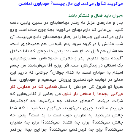
می‌گویند کلاً ول می‌کند. این مال چیست؟ خودباوری نداشتن.
»جوان باید فعال و کنشگر باشد
پدر و مادرهای عزیز به رفتار بچه‌هایتان در سنین پایین دقت
کنید. این‌هایی که دارم بهتان می‌گویم؛ بچه چون صاف است و رو
بازی می‌کند، این چیز‌ها را در رفتار بچه‌هایتان تابلو می‌بینید. آن
شب مثالش را در گروه سرود زدم بقیه‌اش هم همینطوری است،
همه‌شان هم قابل اصلاح هستند؛ یعنی ما بچه‌ای که ذاتا منفعل
آفریده بشود نداریم. پدر و مادرش، خانواده‌اش، همبازی‌هایش،
یک اشکالی در زندگی‌اش است. اگر روزی آقا می‌فرمایند من چشم
امیدم به جوانان است، به کدام جوانان؟ جوانانی که داریم این
مدلی در نهایت خودتحقیری پرورش می‌دهیم و خودباوری اصلاً
هیچ! تو شروع کن جوانش را بساز.
شمایی که در مدارس کار
می‌کنی بچه‌ها را منفعل بار نیاور.
من بعضی از کلاس‌هایی که
شرکت می‌کنم، آدم‌‌های مختلف چه بزرگ‌ترها چه کوچکترها،
می‌بینم ساکتند چیزی نمی‌گویند، می‌گویم ببخشید اینکه شما
چالش نمی‌کنید به نظرتان خوب است یا بد است؟ یعنی چه
چالش نمی‌کنند؟! برای چه انتقاد نمی‌کنند؟! برای چه طغیان
نمی‌کنند؟! برای چه گردن‌کشی نمی‌کنند؟! چرا این بچه این‌قدر