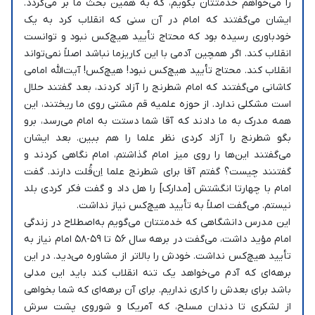
را می‌خواهم خدمتتان بگویم، که به همین بحث ما بر می‌گردد.
ایشان می‌گفتند که امام در آن سنی که انقلاب کرد به یک
خودباوری رسیده بود که محتاج تأیید هیچ‌کس نبود و توانست
انقلاب کند. اگر همچین آدمی با این کاریزما نباشد اصلاً نمی‌تواند
انقلاب کند. محتاج تأیید هیچ‌کس نبود! هیچ‌کس! آیت‌الله امامی
کاشانی می‌گفتند که امام شطرنج را آزاد کردند، بعد گفتند حلال
است مشکلی ندارد. از حوزه علمیه قم مشتی روی ما ریختند، این
همه مدرک به ما دادند که آقا شما دستت به امام می‌رسد، برو
بگو شطرنج را آزاد کردی نظر علما را هم ببین. بعد ایشان
می‌گفتند این‌ها را روی میز امام گذاشتم، امام نگاهی کردند و
گفتنند چیست؟ گفتم آقا برای شطرنج علما اِن‌قُلت دارند. گفت
امام با چهارتا انگشتش [مدارک] را هل داد و گفت فکر کردی بلد
نیستم. می‌گفت اصلاً به تأیید هیچ‌کس نیاز نداشت.
این مدرس دانشگاهی که خدمتتان می‌گویم به‌اصطلاح در زندگی
امام مؤید داشت، می‌گفت در برهه سال ۵۶ تا ۵۹-۵۸ امام نیاز به
تأیید هیچ‌کس نداشت. خودش را بالاتر از مشاوره می‌دید. در این
برهه‌ای که آدم می‌خواهد یک تنه انقلاب کند باید این مدلی
باشد برای بعدش را کاری نداریم. برای آن برهه‌ای که شما بخواهی
از لشکری تا دندان مسلح، که آمریکا و شوروی پشت سرش