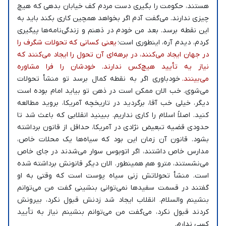
هستند، حکومت را بگیری دست مردم کف خیابان بدهی که هیچ
چیزی ندارند. می‌گفت آدم اگر بخواهد همچین کاری بکند باید به
این نقطه برسد. بعد من خودم در ذهنم و زندگی‌نامه‌ها پیگیری
کردم، دیدم آره، اینطوری است؛
یعنی کسانی که تحولات شگرف را
در جهان ایجاد می‌کنند، در برهه‌ای آن تحول را ایجاد می‌کنند که
نیاز یه تأیید هیچ‌کس ندارند. خودشان را فرا مشاوره
می‌بینند.
خودباوری اگر به نقطه کمال برسد تو منشأ تحولات
می‌شوی. خب الان ممکن است در ذهن تو بیاید امام بوده است
دیگر، خیلی خب آقا، برگردید در تاریخچه آمریکا، بروید مطالعه
کنید. اصلاً اسلام را کاری نداریم. ببینید انقلابی که باعث شد تا
حدودی قضیه تبعیض نژادی در آمریکا، حداقل از قانون برداشته
بشود. قانون آن زمان این بود که سیاه‌ها یک محلات خاص،
مدارس خاص داشتند، اگر اتوبوس سوار می‌شدند در جای خاص
می‌نشستند، مترو هم همینطور. الان دیگر قانونش برداشته شده
است. منشأ تحولاتش زنی سیاه پوست است که وقتی به او
گفتند در قسمت سفید‌ها نمی‌توانی بنشینی گفت من می‌توانم
بنشینم والسلام. انقلاب ایجاد شد زدنش قبول نکرد، بیرونش
کردند قبول نکرد، می‌گفت من می‌توانم بنشینم نیاز به تأیید
کسی ندارم.