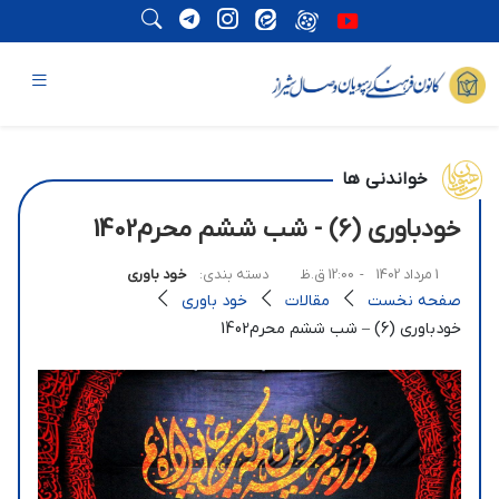
خواندنی ها
خودباوری (6) - شب ششم محرم‌1402
1 مرداد 1402
- 12:00 ق.ظ
دسته بندی:
خود باوری
صفحه نخست
مقالات
خود باوری
خودباوری (6) – شب ششم محرم‌1402