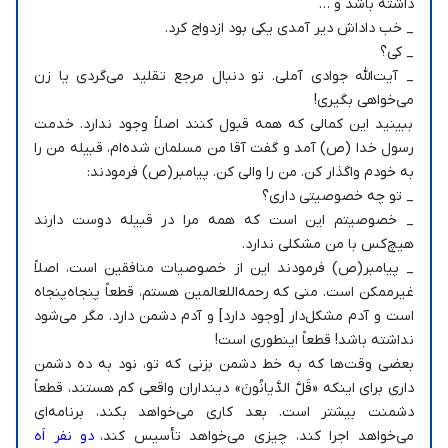
داشته باشد و …
_ خب داداش دیر آمدی یکی بود ازدواج کرد.
_ کی؟
_ آیت‌الله جوادی آملی. تو دنبال مرجع تقلید می‌گردی یا زن
می‌خواهی بگیری!
ببینید این کمالی که همه قبول کنند اصلاً وجود ندارد. خدمت
رسول خدا (ص) آمد و گفت آقا من مسلمان شده‌ام، قبیله من را
به خودم واگذار کن. من را والی کن. پیامبر(ص) فرمودند:
_ تو چه خصوصیتی داری؟
_ خصوصیتم این است که همه مرا در قبیله دوست دارند
هیچ‌کس با من مشکلی ندارد.
_ پیامبر(ص) فرمودند این از خصوصیات منافقین است، اصلاً
غیرممکن است. منی که رحمه‌اللعالمین هستم، قطعاً پنجاه‌پنجاه
است و آدم مشکل‌دار [وجود دارد] و آدم دشمن دارد. مگر می‌شود
نداشته باشد! قطعاً اینطوری است!
بعضی وقت‌ها که به خط دشمن بزنی که تو، نود به ده دشمن
داری برای اینکه «قَلَّ الدَّیانُونَ» دینداران واقعی کم هستند، قطعاً
دشمنت بیشتر است. بعد کاری می‌خواهد بکند، برنامه‌ای
می‌خواهد اجرا کند، چیزی می‌خواهد تأسیس کند،
دو نفر اَه