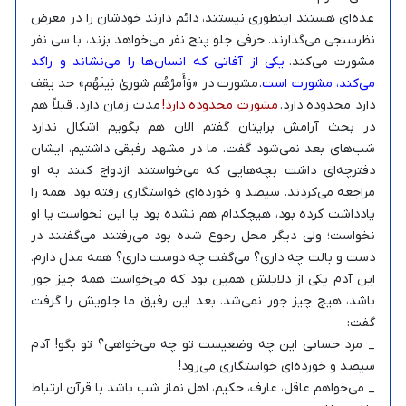
عده‌ای هستند اینطوری نیستند، دائم دارند خودشان را در معرض
نظرسنجی می‌گذارند. حرفی جلو پنج نفر می‌خواهد بزند، با سی نفر
مشورت می‌کند.
یکی از آفاتی که انسان‌ها را می‌نشاند و راکد
می‌کند، مشورت است.
مشورت در «وَأَمرُهُم شورىٰ بَينَهُم» حد یقف
دارد محدوده دارد.
مشورت محدوده دارد!
مدت زمان دارد. قبلاً هم
در بحث آرامش برایتان گفتم الان هم بگویم اشکال ندارد
شب‌های بعد نمی‌شود گفت. ما در مشهد رفیقی داشتیم، ایشان
دفترچه‌ای داشت بچه‌هایی که می‌خواستند ازدواج کنند به او
مراجعه می‌کردند. سیصد و خورده‌ای خواستگاری رفته بود، همه را
یادداشت کرده بود، هیچکدام هم نشده بود یا این نخواست یا او
نخواست؛ ولی دیگر محل رجوع شده بود می‌رفتند می‌گفتند در
دست و بالت چه داری؟ می‌گفت چه دوست داری؟ همه مدل دارم.
این آدم یکی از دلایلش همین بود که می‌‌خواست همه چیز جور
باشد، هیچ چیز جور نمی‌شد. بعد این رفیق ما جلویش را گرفت
گفت:
_ مرد حسابی این چه وضعیست تو چه می‌خواهی؟ تو بگو! آدم
سیصد و خورده‌ای خواستگاری می‌رود!
_ می‌خواهم عاقل، عارف، حکیم، اهل نماز شب باشد با قرآن ارتباط