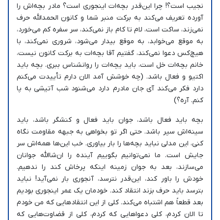
نجیب است؟! چرا این‌قدر بچه‌ات اینجوری است؟ مادر بچه‌اش را
آورده تعریف می‌کند به برکت منبر شما و کانون الحمدالله حرف
نمی‌زند، ساکت است، لام تا کام باز نمی‌کند، سر سفره کم می‌خورد،
به موقع می‌خوابد، به موقع بیدار می‌شود، شروری نمی‌کند، با
هیچ‌کس دعوا نمی‌کند، گفتیم آقا بچه‌ات به برکت کانون نیست،
خانم بچه‌ات خل است، باید یچه‌ات را روانشناس ببری. بچه باید
اکتیو و فعال باشد. (چه خوشش آمد الان دارم تأییدت می‌کنم
دارد فکر می‌کند آی جان مادرم دارد می‌شنود شب آتیشی به پا
کنم. آره؟)
بچه باید فعال باشد، جوان باید فعال و کنشگر باشد، باید
سینه‌اش سپر باشد. حتی اگر تو بخواهی به جبهه مقاومت نگاه
کنی، این مدلی نباید بچه‌ها را بار بیاوری. خب این‌ها همه‌اش سر
جایش است. ما نمی‌توانیم بگوییم آینده را ان‌شاالله جوانان
می‌سازند، بعد به جوان زمینه‌ اینکه پرخاش کند را ندهیم.
خودش را باور کند، این‌قدر نترسد، آنجوری بار نمی‌آید! نباید
بترسد باید حرف بزند انتقاد کند. خودمان یک عمر اینجوری بودیم
بعد قطعاً هم اشتباه می‌کند. کلی از این انتقادهایی که من خودم
تا الان کردم، کلی دعواهایی که کردم، کلی از قضاوت‌هایی که