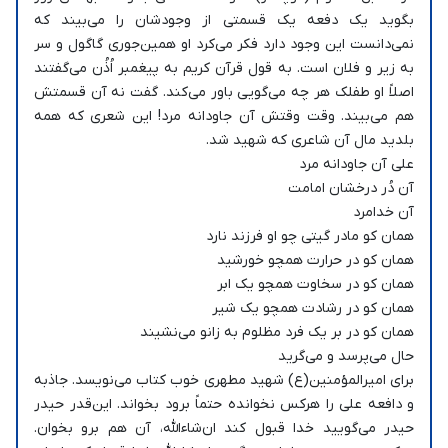
بگوید یک دفعه یک قسمتی از وجودشان را می‌بیند که
نمی‌دانست این وجود دارد فکر می‌کرد او همین‌جوری گاگول و سر
به زیر و فلان است. به قول قرآن کریم به پیغمبر اُذُن می‌گفتند
اصلاً او طفلک هر چه می‌گویی باور می‌کند. گفت نه آن قسمتش
هم می‌بیند. وقت وقتش آن جاودانه مرد! این شعری که همه
بلدید مال آن شاعری که شهید شد.
علی آن جاودانه مرد
آن دُر درخشان امامت
آن خدامرد
همان کو مادر گیتی چو او فرزند نارد
همان کو در حرارت همچو خورشید
همان کو در سخاوت همچو یک ابر
همان کو در رشادت همچو یک شیر
همان کو در بر یک فرد مظلوم به زانو می‌نشیند
حال می‌پرسد و می‌گرید
برای امیرالمؤمنین‌‌‌(ع) شهید مطهری خوب کتاب می‌نویسد. جاذبه
و دافعه علی را هرکس نخوانده حتماً برود بخواند. این‌قدر حیدر
حیدر می‌گویید خدا قبول کند ان‌شاءالله، آن هم برو بخوان.