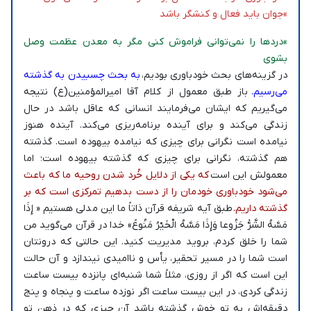
»جوان باید فعال و کنشگر باشد
»دردها را نمی‌توانی فراموش کنی مگر به معدن عظمت وصل
بشوی
در گزینه‌های بحث خودباوری بودیم،
به بحث چسبیدن به گذشته
می‌رسیم.
باز طبق معمول از کلام آقا امیرالمؤمنین(ع) نتیجه
می‌گیریم که ایشان می‌فرمایند انسانی که عاقل باشد در حال
زندگی می‌کند و برای آینده برنامه‌ریزی می‌کند. آینده هنوز
نیامده است نگرانی برای چیزی که نیامده بیهوده است. گذشته
هم گذشته، نگرانی برای چیزی که گذشته بیهوده است؛ اما
معمولش این است
که یکی از دلایل خُرد شدن روحیه ما که باعث
می‌شود خودباوری خودمان را از دست بدهیم تمرکزی است که بر
گذشته داریم.
طبق آیه شریفه قرآن ذاتاً ما این مدلی هستیم « إِذَا
مَسَّهُ الشَّرُّ جَزُوعا وَإِذَا مَسَّهُ الْخَيْرُ مَنُوعً» خدا در قرآن می‌گوید من
شما را خلق کردم، بروید مدیریت کنید. این حالتی که درونتان
است شما را در مسیر تحقیر، یأس و ناامیدی نیندازد و آن حالت
این است که اگر از روزی، مثلاً شما شنبه‌ای پانزده بیست ساعت
زندگی کردی، در این بیست ساعت اگر نوزده ساعت و پنجاه و پنج
دقیقه‌اش به تو خوش گذشته باشد آن چیزی که در ذهن تو