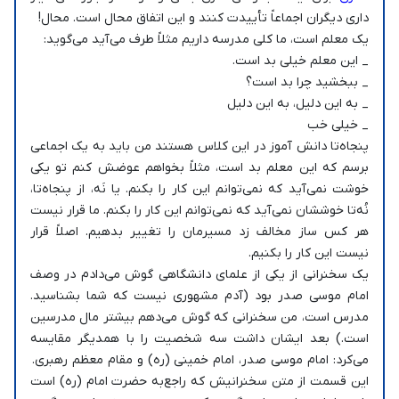
داری دیگران اجماعاً تأییدت کنند و این اتفاق محال است. محال!
یک معلم است، ما کلی مدرسه داریم مثلاً طرف می‌آید می‌گوید:
_ این معلم خیلی بد است.
_ ببخشید چرا بد است؟
_ به این دلیل، به این دلیل
_ خیلی خب
پنجاه‌تا دانش آموز در این کلاس هستند من باید به یک اجماعی
برسم که این معلم بد است، مثلاً بخواهم عوضش کنم تو یکی
خوشت نمی‌آید که نمی‌توانم این کار را بکنم. یا نَه، از پنجاه‌تا،
نُه‌تا خوششان نمی‌آید که نمی‌توانم این کار را بکنم. ما قرار نیست
هر کس ساز مخالف زد مسیرمان را تغییر بدهیم. اصلاً قرار
نیست این کار را بکنیم.
یک سخنرانی از یکی از علمای دانشگاهی گوش می‌دادم در وصف
امام موسی صدر بود (آدم مشهوری نیست که شما بشناسید.
مدرس است، من سخنرانی که گوش می‌دهم بیشتر مال مدرسین
است.) بعد ایشان داشت سه شخصیت را با همدیگر مقایسه
می‌کرد: امام موسی صدر، امام خمینی (ره) و مقام معظم رهبری.
این قسمت از متن سخنرانیش که راجع‌به حضرت امام (ره) است