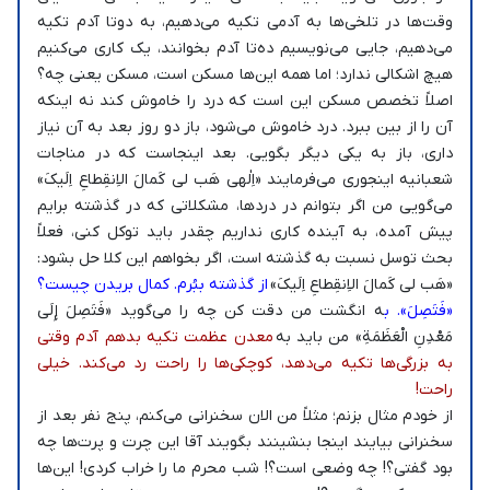
وقت‌ها در تلخی‌ها به آدمی تکیه می‌دهیم، به دوتا آدم تکیه
می‌دهیم، جایی می‌نویسیم ده‌تا آدم بخوانند، یک کاری می‌کنیم
هیچ اشکالی ندارد؛ اما همه این‌ها مسکن است، مسکن یعنی چه؟
اصلاً تخصص مسکن این است که درد را خاموش ‌کند نه اینکه
آن را از بین ببرد. درد خاموش می‌شود، باز دو روز بعد به آن نیاز
داری، باز به یکی دیگر بگویی. بعد اینجاست که در مناجات
شعبانیه اینجوری می‌فرمایند «اِلٰهى‌ هَب لى‌ کَمالَ الاِنقِطاعِ اِلَیکَ»
می‌گویی من اگر بتوانم در درد‌ها، مشکلاتی که در گذشته برایم
پیش آمده، به آینده کاری نداریم چقدر باید توکل کنی، فعلاً
بحث توسل نسبت به گذشته است، اگر بخواهم این کلا حل بشود:
«هَب لى‌ کَمالَ الاِنقِطاعِ اِلَیکَ»
از گذشته ببُرم. کمال بریدن چیست؟
«فَتَصِلَ». ب
ه انگشت من دقت کن چه را می‌گوید «فَتَصِلَ إِلَى
مَعْدِنِ الْعَظَمَةِ» من باید به
معدن عظمت تکیه بدهم آدم وقتی
به بزرگی‌ها تکیه می‌دهد، کوچکی‌ها را راحت رد می‌کند. خیلی
راحت!
از خودم مثال بزنم؛ مثلاً من الان سخنرانی می‌کنم، پنج‌ نفر بعد از
سخنرانی بیایند اینجا بنشینند بگویند آقا این چرت و پرت‌ها چه
بود گفتی؟! چه وضعی است؟! شب محرم ما را خراب کردی! این‌ها