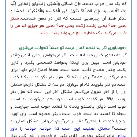
که یک سال جواب بدهد. «إِنَّ صَلَاتِي وَنُسُكِي وَمَحۡيَايَ وَمَمَاتِي لِلَّهِ
رَبِّ ٱلۡعَٰلَمِينَ». «إِنَّ الصَّلَاةَ تَنْهَىٰ عَنِ الْفَحْشَاءِ وَالْمُنْكَرِ ۗ» فحشا و
منکر فقط آن‌ چیزهایی نیست که الان در ذهن شماست.
منکر
یعنی چه؟ یعنی زشت، زشت یعنی چه؟ یعنی هر چیزی که من را
اذیت می‌کند. یک خاطره تلخ می‌تواند زشت باشد.
»خودباوری اگر به نقطه کمال برسد تو منشأ تحولات می‌شوی
گزینه بعدی خیلی مبتلابه است . اگر می‌خواهی بدانی آدمی چقدر
خودباور است، ببین برای اینکه بخواهد تصمیمی بگیرد و کاری
بکند، چقدر محتاج تأیید همه است. همه! اجماع لازم دارد! برای
جه می‌گویی همه؟ برای اینکه اگر هزار نفر بگویند باریکلا خوب
است، دو نفر بگویند نه، او می‌لرزد. دو سه‌ تا مشکل داریم؛ مشکل
اول را از آخر شروع می‌کنیم. مشکل آخر این است که هزار نفر
بودند، ۹۹۸ نفر گفتند خوب است دوتا هم می‌گویند بد است.
خوب است دیگر. پانصدو پنجاه‌ تا گفتند خوب است چهارصد و
پنجاه تا گفتند بد است، خوب است دیگر، معلوم است. رای آورد.
تو چرا خودت را باختی؟ عقب‌تر می‌آییم، می‌دانی مشکل اصلی تو
چیست؟
مشکل اصلیت این است که خودت، خودت را باور
نداری.
برای اینکه بخواهی کاری بکنی و خودت را باور کنی نیاز