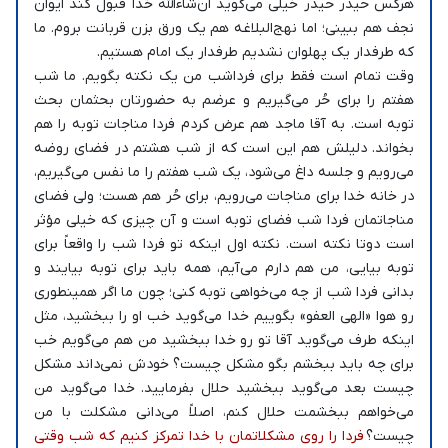
هرکس حیدر حیدر خیلی می‌گوید ان‌شاءالله خدا قبول کند ایوان
نجف هم ببینی؛ اما نهج‌البلاغه هم یک ورق بزن قربانت بروم. ما
که طرفدار یک پهلوان نشدیم طرفدار یک امام هستیم.
وقت تمام است فقط برای فرداشب من یک نکته بگویم. ما شب
هفتم را برای حُر می‌گیریم و عرضم به حضورتان بحثمان بحث
توبه است. به آقا ماجد هم عرض کردم فردا مناجات توبه را هم
بخواند. دلیلش هم این است که از شب هشتم در فضای روضه
می‌رویم و جلسه داغ می‌شود، یک شب هفتم را ما نفس می‌گیریم،
در خانه خدا برای مناجات می‌رویم، برای حُر هم هست؛ ولی فضای
مناجاتمان فردا شب فضای توبه است و آن چیزی که خیلی مؤثر
است دوتا نکته است. نکته اول اینکه تو فردا شب را واقعاً برای
توبه بیایی، من‌ هم دارم می‌آیم، همه باید برای توبه بیایند و
بدانی فردا شب از چه می‌خواهی توبه کنی؛ چون ما اگر همینطوری
رو هوا «الهی العفو» بگوییم خدا می‌گوید خب او را ببخشید، مثل
اینکه طرف می‌گوید آقا تو رو خدا ببخشید من هم می‌گویم خب
برای چه باید ببخشم بگو مشکل چیست؟ خودش نمی‌داند مشکل
چیست بعد می‌گوید ببخشید حلال بفرمایید. خدا می‌گوید من
می‌خواهم ببخشمت حلال کنم، اصلاً می‌دانی مشکلت با من
چیست؟
فردا را روی مشکلاتمان با خدا تمرکز کنیم که شب وقتی