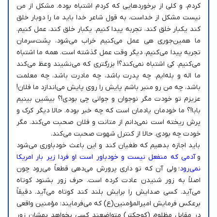
کردم، و کلی از برخوردهایی که کردم اشتباه بوده. مشکل از من
نیست مشکل از خداست، به قول شاعر خدا باید ما را دوبار خلق
کند یکبار خلق کند، تجربه پیدا کنیم. یکبار خلق کند، عمل کنیم.
ما همین‌جوری هی عمل می‌کنیم خراب می‌شود، پشت‌سرمان
تجربه پیدا می‌کنیم، دیگر وقت عمل گذشته است. همه ما اشتباه
می‌کنیم. کی اشتباه نمی‌کند؟! بزرگتری که می‌نشیند وعظ می‌کند
ما اله و بله‌ایم. چه پدرت باشد، چه مادرت باشد، چه معلمت
باشد، چه من رو منبر باشم پایش را روی پایش می‌اندازد ما فلان!
عزیزم تو خودت مگر نوجوان و جوانی چی بودی!؟ بیشین بینیم
بابا!؟ ما خودمان یادمان است که چه خبر بوده. حالا دیگر کرک و
پرش ریخته است نمی‌دانم از متانت و فلان صحبت می‌کند. مگر
خودت چه بودی. حالا از کنترل شهوت صحبت می‌کند.
باید اجازه بدهیم که طغیان کند و این باعث خودباوری می‌شود
و
آدمی که منفعل نیست و خودباور است او فردا زیر بار امریکا
نمی‌رود؛
ولی آن که تو داری پرورش می‌دهی قطعاً می‌رود چون
اصلاً به زور شنیدن عادت کرده است. حرف زور بشنود کوتاه
می‌آید. کسی صدایش را برایش بلند کند کوتاه می‌آید. دقیقاً
برعکس فرمایش امیرالمؤمنین(ع) که می‌فرمایند: مؤمنین واقعی
در مقابل مظلوم (کوچکتر) متواضعند کسی بخواهد بهشان زور