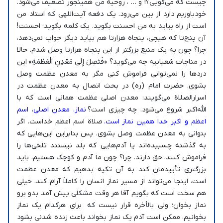
چیست که می‌گویی؟! و … ، روحیه من همینجور تضعیف می‌شود.
خودباوریم دارد از بین می‌رود. یک دفعه آیت‌اللهی که استاد من
است از راه بیاید به من احسنت بگوید. یک کلمه بگوید؛ احسنت!
آن پنج‌تا که هیچی، پنجاه هزارتا هم بیاید دیگر جواب نمی‌دهد،
چرا؟ چون به یک منبع بزرگتر از این پنجاه هزارتا وصل شدم. حالا
در مناجات شعبانیه چه می‌گوید؟ «فَتَصِلَ إِلَى مَعْدِنِ الْعَظَمَةِ» این
دردها را نمی‌توانی فراموش کنی مگر به معدن عظمت وصل
بشوی. حضرت امام (ره) در بحث اتصال به معدن عظمت در
اسرارالصلاة می‌گویند: معدن اصلی عظمت همانی است که با
الله‌اکبر شروع می‌شود. چه چیزی است؟
نماز. معدن اصلی، اسم
اعظم و اکبر خدا همین نماز است.
صلاة اسم اعظم خداست. اگر
بتوانی به معدن عظمت وصل بشوی. پس بنابراین این‌هایی که
به گذشته چسبیده‌اند یا آدم‌هایی که بلد نیستند تلخی‌ها را
فراموش کنند، حق دارند. چرا؟ چون ما آدم و کوچک هستیم، باید
بزرگتری تأییدمان کند به آن تکیه بدهیم که معدن عظمت
است، اینجا می‌تواند از مسیر نماز انسان را کاملاً آرام کند. خیلی
هم سخت است که بگویم آقا هر وقت مشکلی پیش آمد بدو برو
نماز بخوان؛ ولی بالأخره قرار نیست که برای هرکدام یک نماز
بخوانیم، ممکن است آدم یک نماز بخواند باعث زنده شدنی بشود