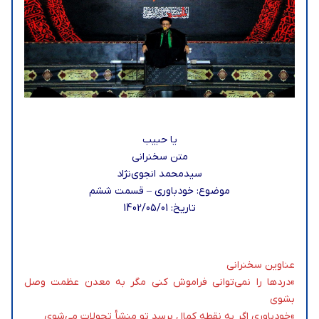
یا حبیب
متن سخنرانی
سیدمحمد انجوی‌نژاد
موضوع: خودباوری – قسمت ششم
تاریخ: 1402/05/01
عناوین سخنرانی
»دردها را نمی‌توانی فراموش کنی مگر به معدن عظمت وصل
بشوی
»خودباوری اگر به نقطه کمال برسد تو منشأ تحولات می‌شوی