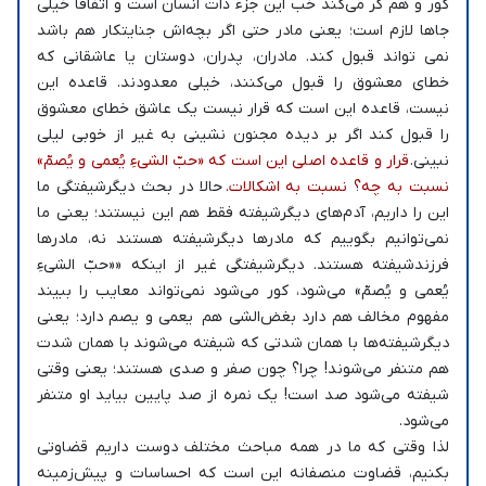
کور و هم کر می‌کند خب این جزء ذات انسان است و اتفاقاً خیلی
جاها لازم است؛ یعنی مادر حتی اگر بچه‌اش جنایتکار هم باشد
نمی تواند قبول کند. مادران، پدران، دوستان یا عاشقانی که
خطای معشوق را قبول می‌کنند، خیلی معدودند. قاعده این
نیست، قاعده این است که قرار نیست یک عاشق خطای معشوق
را قبول کند اگر بر دیده مجنون نشینی به غیر از خوبی لیلی
نبینی.
قرار و قاعده اصلی این است که «حبّ الشیءِ یُعمی و یُصمّ»
نسبت به چه؟ نسبت به اشکالات.
حالا در بحث دیگرشیفتگی ما
این را داریم، آدم‌های دیگرشیفته فقط هم این نیستند؛ یعنی ما
نمی‌توانیم بگوییم که مادرها دیگرشیفته هستند نه، مادرها
فرزندشیفته هستند. دیگرشیفتگی غیر از اینکه ««حبّ الشیءِ
یُعمی و یُصمّ» می‌شود، کور می‌شود نمی‌تواند معایب را ببیند
مفهوم مخالف هم دارد بغض‌الشی هم یعمی و یصم دارد؛ یعنی
دیگرشیفته‌ها با همان شدتی که شیفته می‌شوند با همان شدت
هم متنفر می‌شوند! چرا؟ چون صفر و صدی هستند؛ یعنی وقتی
شیفته می‌شود صد است! یک نمره از صد پایین بیاید او متنفر
می‌شود.
لذا وقتی که ما در همه مباحث مختلف دوست داریم قضاوتی
بکنیم، قضاوت منصفانه این است که احساسات و پیش‌زمینه