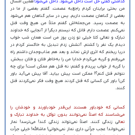
گذاشتی گفتی حل است داخل می‌شود. داخل می‌شود!
همین امسال
من بحثی برایتان کردم راجع‌به عصمت. گفتم بعضی از ما در
بعضی از گناهان عصمت داریم. پس در سایر گناهان هم می‌شود
به عصمت رسید. من‌جمله‌اش گفتم مثلاً من هیچ وقت قتل
نمی‌کنم. عصمت دارم. قاتل که نیستم دیگر! از آنجایی که خداوند
تبارک و تعالی کلا خیلی تو زدن پوز من است همان شب خواب
دیدم یک نفر را کشتم. آتشش زدم تبدیل به خاکستر کردم در
دریا ریختم که اثری ازش نماند و بعد هم عذاب‌وجدان داشتم راه
می‌رفتم و گریه می‌کردم خدایا من را به‌خاطر فلان و فلان ببخش.
با گریه از خواب پریدم و گفتم: نه قتل هم ممکن است! برای چه
نتوانم قتل کنم؟! ممکن است پیش بیاید. آقا پیش می‌آید باور
کن! باور کن کسانی که قتل کردند هیچ وقت فکر نمی‌کردند قتل
کنند.
کسانی که خودباور هستند این‌قدر خودباورند و خودشان را
می‌شناسند که اصلاً نمی‌توانند بدون توکل به خداوند تبارک و
تعا
لی زندگی کنند. اصلاً نمی‌تواند زندگی کند! می‌ترسد! نماز
نمی‌خواند! عجب جرأتی داری نماز نمی‌خوانی! ماشاالله! خیلی جرأت