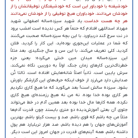
خودشیفته با خودباور این است که خودشیفتگان توفیقاتشان را از
خودشان می‌دانند، خودباوران هیچ توفیقی را از خودشان نمی‌دانند
هر چه هست خداست.
یاد شهید سیزده‌ساله اصفهانی شهید
مهرداد اسداللهی افتادم که حتماً هر کس ندیده است امشب برود
در نت سرچ کند دربیاورد. با این بچه سیزده‌ساله صحبت می‌کنند
که شما در عملیات این‌جوری بوده‌اید، این کار را کردید، فلان
کردید، کلی تعریف می‌کند، با این سن و سال جنگیدی. بعد مثلاً
این سیزده‌ساله میدان مین خنثی می‌کرده؛ یعنی جزء
خطرناک‌ترین کارهای زمان جنگ. اولاً به دوربین نگاه نمی‌کند،
سرش پایین است، ثانیاً اصلاً شانه‌هایش افتاده است، ثالثا تُن
صدایش دارد می‌لرزد از خوف اینکه حرف‌های این گزارشگر باورش
بشود. سیزده سالش است! بعد می‌گوید که ما هیچ کاری نکردیم
هر کاری بوده خدا بوده. نه من نه هیچ رزمنده‌ای هیچ کاری
نکرده، همه کارها مال خدا بوده بعد همین آدم در خط می‌تواند
جلوی آن بعثی آموزش‌دیده دو متری بایستد چون قدرت آدم‌ها
مثلاً من چه باشم که قوی باشم، صد و بیست کیلو باشم، بهترین
آموزش‌های جهان را هم دیده باشم، صد هزار تریلیارد هم پول
داشته باشم، همه آیتم‌های قدرت در جهان امروز این است دیگر.