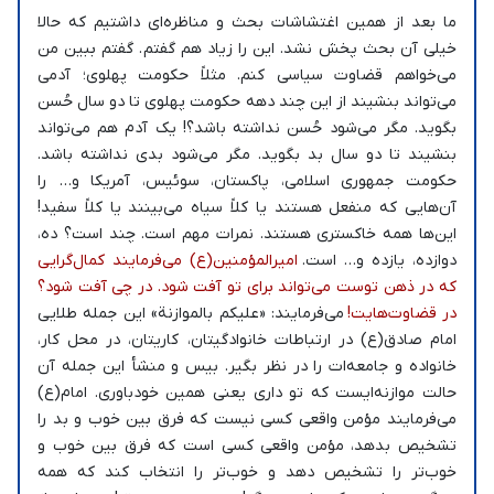
ما بعد از همین اغتشاشات بحث و مناظره‌ای داشتیم که حالا
خیلی آن بحث پخش نشد. این را زیاد هم گفتم. گفتم ببین من
می‌خواهم قضاوت سیاسی کنم. مثلاً حکومت پهلوی؛ آدمی
می‌تواند بنشیند از این چند دهه حکومت پهلوی تا دو سال حُسن
بگوید. مگر می‌شود حُسن نداشته باشد؟! یک آدم هم می‌تواند
بنشیند تا دو سال بد بگوید. مگر می‌شود بدی نداشته باشد‌.
حکومت جمهوری اسلامی، پاکستان، سوئیس، آمریکا و… را
آن‌هایی که منفعل هستند یا کلاً سیاه می‌بینند یا کلاً سفید!
این‌ها همه خاکستری هستند. نمرات مهم است. چند است؟ ده،
دوازده، یازده و… است.
امیرالمؤمنین‌(ع) می‌فرمایند کمال‌گرایی
که در ذهن توست می‌تواند برای تو آفت شود. در چی آفت شود؟
در قضاوت‌هایت!
می‌فرمایند: «علیکم بالموازنة» این جمله طلایی
امام صادق(ع) در ارتباطات خانوادگیتان، کاریتان، در محل کار،
خانواده و جامعه‌ات را در نظر بگیر. بیس و منشأ این جمله آن
حالت موازنه‌ایست که تو داری یعنی همین خودباوری. امام(ع)
می‌فرمایند مؤمن واقعی کسی نیست که فرق بین خوب و بد را
تشخیص بدهد، مؤمن واقعی کسی است که فرق بین خوب و
خوب‌تر را تشخیص دهد و خوب‌تر را انتخاب کند که همه