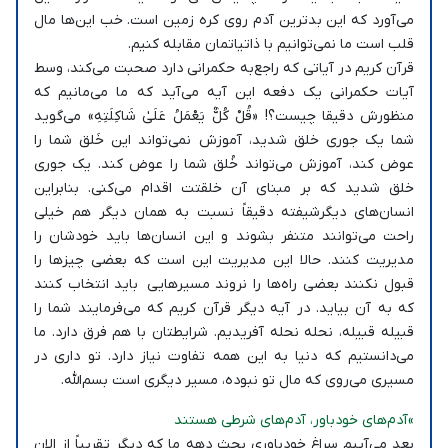
می‌آورد که این بدترین آدم روی کره زمین است. خب این‌ها مال
قلب است ما نمی‌توانیم با ذاتیاتمان مقابله کنیم.
قرآن کریم در آیاتی که راجع‌به حکمرانی دارد صحبت می‌کند، وسط
آیات حکمرانی یک دفعه این آیه می‌آید که ما می‌مانیم که
منظورش دقیقا چیست؟! «قُلْ كُلٌّ يَعْمَلُ عَلَىٰ شَاكِلَتِهِ» می‌گوید
شما یک جوری خلق شدید، آموزش نمی‌تواند این خَلق شما را
عوض کند، آموزش می‌تواند خُلق شما را عوض کند. یک جوری
خلق شدید که بر مبنای آن خلقتت اقدام می‌کنی. بنابراین
انسان‌های دیگرشیفته دقیقاً نسبت به همان دیگر هم خیلی
راحت می‌توانند متنفر بشوند و این انسان‌ها باید خودشان را
مدیریت کنند. حالا این مدیریت این است که بعضی چیزها را
قبول نکنند بعضی راه‌ها را نروند مسیرهایی باید انتخاب کنند
که به آن بیاید. در آیه دیگر قرآن کریم که می‌فرمایند شما را
قبیله قبیله، نحله نحله آفریدیم. شرایطتان با هم فرق دارد. ما
می‌دانستیم که دنیا به این همه تفاوت نیاز دارد. تو داری در
مسیری می‌روی که مال تو نبوده، مسیر دیگری است بسم‌الله.
»آدم‌های خودباور، آدم‌های شرطی هستند
بعد می‌آییم سراغ خودباوری بحث دهه ما که دیگر تقریباً از الان