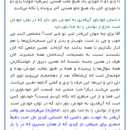
تا زدی دو تا خوردی یک هیچ عقب هستی. پس‌فردا چهارتا زدی دو
تا خوردی. الان یک هیچ جلو هستی. آخر پرونده را نگاه می‌کنند.
» انسان خودباور آن‌قدری به خودش باور دارد که در توان خودش
است، خارج از توانش را به خدا باور دارد.
آقا برای چه جهان این‌قدر شیر تو شیر است؟ مشخص کنید چی
خوب و چی بد است. خوب‌تر و بدتر و این مسخره‌بازی‌ها را هم
کنار بگذاریم تا همه بدانند چه کاره‌اند. همین جمعی که الان
نشستند نسبت به تصمیمات آینده‌شان همه متحیرند. الان
طرف در همین جلسه نشسته که همین دیروز از خواستگارش
همه سؤال‌ها را پرسیده و همه بر طبق عقاید خودش بوده و
خوشحال است که ان‌شاءالله بعد از دهه‌محرم می‌رویم توی کار
دلی دلی و این‌ها. این حرف را زدی و گفتی آدم‌ها تغییر می‌کنند.
تغییر می‌کنند دیگر! خب؛ متحیر شد. قسمت آخر خودباوری در
این فضا و از این منظری که نگاه کردیم چیست؟ خودباور کسی
است که آن‌قدری به خودش باور دارد که در توان خودش است،
خارج از توانش را به خدا باور دارد. ا
مام(ره) می‌فرمایند هر وقت
آن‌قدر به خودت باور داشتی که احساس کردی حل است دقیقاً
منفذی برای شیطان باز کردی که از همان مسیری که در را باز