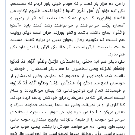
را من ده هزار بار گفته‌ام نه خودم خیلی باور کردم نه مستمعم.
یکی آیه «وَلَو أَنَّ أَهلَ القُرىٰ آمَنوا وَاتَّقَوا لَفَتَحنا عَلَيهِم بَرَكاتٍ مِنَ
السَّماءِ وَالأَرضِ» اگر مردم مملکت‌ها بدانند که اگر از زمین و
آسمان برکت می‌خواهند و می‌خواهند رشد کنند باید «آمَنوا
وَاتَّقَوا» ایمان داشته باشند و تقوا بورزند. قرآن است دیگر، روایت
هم نیست که بگوییم رجال بخوان ببین در درایه گفته، مستند
هست یا نیست. قرآن است دیگر حالا یکی قرآن را قبول دارد یکی
هم ندارد.
یکی دیگر هم آیه «حَتَّىٰ إِذَا اسْتَيْأَسَ الرُّسُلُ وَظَنُّوا أَنَّهُمْ قَدْ كُذِبُوا
جَاءَهُمْ نَصْرُنَا» وقتی پیغمبران ما هم دیگر امیدشان از خودشان
ناامید شد، خودباورتر از معصوم که نداریم، وقتی امیدشان از
خودشان قطع شد «حَتَّىٰ إِذَا اسْتَيْأَسَ الرُّسُلُ وَظَنُّوا أَنَّهُمْ قَدْ كُذِبُوا»
و فهمیدند تمام این توانایی‌هایی که بهش می‌نازیدند و تمام
لیست افتخاراتی که در ذهن‌شان برای خودشان ردیف کرده بودند،
کلا کاری از او بر نمی‌آید، وقتی به اینجا رسیدند، خداوند تبارک و
تعالی می‌گوید آنجا من تازه وارد می‌شوم. لب پنجره ایستاده‌ای
می‌خواهی خودت را از طبقه پانزدهم پایین بیندازی. خوب جایی
رسیده‌ای، وقتی آدم می‌خواهد خودش را بکشد یعنی خوب جایی
رسیده است، یأس مطلق منتها نصفه است «لا اله» است «الا الله»