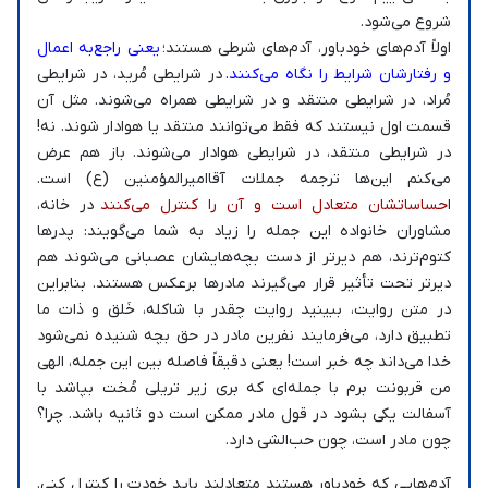
شروع می‌شود.
اولاً آدم‌های خودباور، آدم‌های شرطی هستند؛
یعنی راجع‌به اعمال
و رفتارشان شرایط را نگاه می‌کنند.
در شرایطی مُرید، در شرایطی
مُراد، در شرایطی منتقد و در شرایطی همراه می‌شوند. مثل آن
قسمت اول نیستند که فقط می‌توانند منتقد یا هوادار شوند. نه!
در شرایطی منتقد، در شرایطی هوادار می‌شوند. باز هم عرض
می‌کنم این‌ها ترجمه جملات آقاامیرالمؤمنین‌‌‌ (ع) است.
ا
حساساتشان متعادل است و آن را کنترل می‌کنند
در خانه،
مشاوران خانواده این جمله را زیاد به شما می‌گویند: پدر‌ها
کتوم‌ترند، هم دیرتر از دست بچه‌هایشان عصبانی می‌شوند هم
دیرتر تحت تأثیر قرار می‌گیرند مادرها برعکس هستند. بنابراین
در متن روایت، ببینید روایت چقدر با شاکله، خَلق و ذات ما
تطبیق دارد، می‌فرمایند نفرین مادر در حق بچه شنیده نمی‌شود
خدا می‌داند چه خبر است! یعنی دقیقاً فاصله بین این جمله، الهی
من قربونت برم با جمله‌ای که بری زیر تریلی مُخت بپاشد با
آسفالت یکی بشود در قول مادر ممکن است دو ثانیه باشد. چرا؟
چون مادر است، چون حب‌الشی دارد.
آدم‌هایی که خودباور هستند متعادلند باید خودت را کنترل کنی.