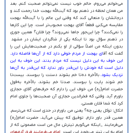
می‌خوانم می‌روم، حالم خوب نیست نمی‌توانم صحبت کنم. بعد
من همان لحظه در ذهنم بود که آیت‌الله بهجت خدا رحمت کند و
درجاتشان را متعالی کند که وقتی این عالم را با آیت‌الله بهجت
مقایسه می‌کنی قطعاً آقای بهجت محبوب‌تر است. چرا این کارها
را نمی‌کنند؟ چرا این‌جور جاها نمی‌روند؟ چرا فلان؟ همین جوری
در ذهنم سؤال بود تا اینکه یکی از شاگردان ایشان در مشهد
بدون اینکه من اصلاً سؤالی از او بکنم در صحبت‌هایش این را
گفت که آق
ای بهجت از مردم خوفی دارد که از آن‌ها فاصله دارد.
این خوف به این دلیل نیست که مردم بدند، این خوف به این
دلیل است که خودش را این‌قدر باور ندارد که این‌قدر به آن‌ها
نزدیک بشود.
بالأخره ده‌تا خم بشوند دستت را ببوسند، بیست‌تا
خم شوند پایت را ببوسند، صدتا خم بشوند، بالأخره به‌قول
حضرت امام‌(ره) من خوف این را دارم که حرف‌های آقای حجازی
باورم آید. وقتی که فخرالدین حجازی آن صحبت‌ها را جلوی امام
کرد که شما فلان هستی.
اتکال؛ توکل یعنی چه؟ یعنی من باورم در حدی است که می‌ترسم.
همین قدر باور دارم. توفیق که پیش می‌آید، حضرت امام‌(ره)
می‌فرمایند _اینکه می‌گویم تیترش مال من است مضمونی که از
امام به این تیتر می‌خورد این است_
امام می‌فرمایند فرق آدم‌های