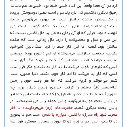
کرد در آن فضا واقعاً این گناه خیلی خیط بود. خیلی‌ها هم دیدند.
رفیق دیگری داشتیم که الان یک‌سوم است یعنی دوسومش پریده
و یک‌سومش مانده. جانباز است. ما بهش می‌گوییم جانباز
سیصدوپنجاه درصد یعنی تقریباً یک تکه گوشت است ولی
فهمیده بود. حرفی که او آن زمان به من زد مال الانش نیست که
این سن و سال و تحصیلات را دارد. مال زمانی است که هفده
سالش بود. گفت آقا این کار خیط را کرد اصلاً دلیل نمی‌شود
بگوییم پریشب نمازشب می‌خوانده او هم داغون بوده. پریشب
نمازشب خوانده امشب هم این کار خیط را کرده. مگر قرار است
کسی که کارهای خوب می‌کند تا ابد کار بد نکند و مگر قرار است
کسی که کار بد می‌کند تا ابد کار خوب نکند. دنیا همین است.
شعر می‌خواند و گریه می‌کند که آقا هر وقت خوردم زمین
امام‌حسین(ع) دستم را گرفت. خوردی زمین دیگر، برای چه
نخوری؟ جمله کلیدی حضرت‌امام (ره) که جالب است این جمله را
در پایان بحث موازنه می‌گوید و این جمله را از من شنیده‌اید. در
پایان بحث دیگری گفتم.
حضرت‌امام (ره) می‌فرمایند:« تا آخر
عمرت تنها راه مبارزه با نفس، مبارزه با نفس است.»
دو تا بخوری
دو تا بزنی. امروز دو تا زدی دو تا خوردی مساوی هستی. فردا سه