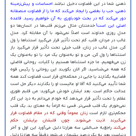
ذهنی شما در این قضاوت دخیل نباشد.
احساسات و پیش‌زمینه
ذهنی، حب یا بغضی را ایجاد می‌کند که ما را از قضاوت منصفانه
دور می‌کند که در بحث خودباوری به آن خواهیم رسید. قاعده
اصلی این است!
خدمتتان مثال می‌زنم قلب‌ها در انسان‌ها دو
مدل روزی خداوند است اصلاً نمی‌شود با آن مقابله کرد. مدل
غالب در مردان، قلب، کم تحت تأثیر قرار می‌گیرد استثناها را ول
کن. مدل غالب در زنان، قلب خیلی تحت تأثیر قرار می‌گیرد باز
استثناها را ول کن. من و تو به‌عنوان یک مرد یا تو به‌عنوان یک
زن می‌فهمیم، ما جزء استثناها هستیم یا کلیات. روحانی فاضلی
که همه می‌شناسید، اگر الان بگویند این روحانی را رئیس قوه
قضاییه بگذارند یا جایی در محکمه‌ای قرار است قضاوت کند همه
شما تأیید می‌کنید که آقا او عالیست او را بگذارند دیگر حل است
عدالت حاکم است. بعد ایشان خودش می‌گوید: من قلبم طوری
عقلم را تحت تأثیر قرار می‌دهد که خودم می‌دانم به درد این کار
نمی‌خورم. یک قلب قسی‌تر، قسی نه الزاماً به معنای بد، یک قلب
محکم‌تری لازم است.
زنان عموماً وقتی که در مقام قضاوت قرار
می‌گیرند اذیت می‌شوند. چون قلبشان برایشان حکم
می‌کند.
راجع‌به حب‌الشی سه هزارتا دلیل می‌آورد این اول و آخر
دنیاست بعد به یک درصد پشیمان می‌شود دقیقاً سه هزارتا دلیل