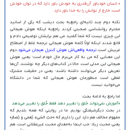
» انسان خودباور آن‌قدری به خودش باور دارد که در توان خودش
است، خارج از توانش را به خدا باور دارد.
نکته‌ دوم چند ثانیه‌ای راجع‌به بحث دیشب که یکی از اساتید
محترم روانشناسی صحبتی کردند راجع‌به اینکه هوش هیجانی
این چیزی نیست که شما گفتید من هم برایشان توضیحی دادم و
قانع شدند اینکه اولاً کلمه هوش هیجانی ترجمه غلط از اصطلاح
غربیش است،
ترجمه واقعی‌اش هوش کنترل هیجان می‌شود.
دوم
این معنایی که من به کار می‌برم مال خودم است؛ یعنی هوش
هیجانی این مدلی است. حالا در کتاب‌های دیگر چه نوشتند، آن‌ها
تعریفی دیگر می‌توانند داشته باشند؛ یعنی در حقیقت مشترک
لفظی است منظورمان هوش هیجانی که شما در دانشگاه
می‌خوانید نیست.
اما راجع به ادامه بحث:
»آموزش نمی‌تواند خَلق را تغییر دهد فقط خُلق را تغییر می‌دهد
در بحث دیگرشیفتگی بودیم. ما در روایتی که همه بلدیم که
مفهوم مخالف هم دارد این را داریم که «حبّ الشیءِ یُعمی و یُصمّ»
یعنی محبت زیاد؛ حب اینجا به‌معنای محبت غیرعقلانی است، هم