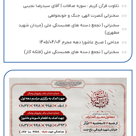
تلاوت قرآن کریم : سوره صافات | آقای سیدرضا نجیبی
سخنرانی |نصرت الهی، جنگ و خونحواهی
سخنرانی | تجمع دسته های همبستگی ملی (میدان شهید
مطهری)
مداحی | صبح عاشورا دهه محرم 1405/04/04
سخنرانی | تجمع دسته های همبستگی ملی (فلکه گاز)