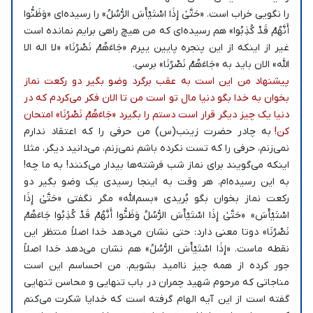
را نگویی خراب است. «حَتَّىٰ إِذَا اسْتَيْأَسَ الرُّسُلُ» را رسیده‌ای «وَظَنُّوا
أَنَّهُمْ قَدْ كُذِبُوا» هم رسیده‌ای که من هیچ راهی برایم نمانده است
غیر از اینکه از این پنجره پایین یپرم «جَاءَهُمْ نَصْرُنَا» «لا اله الا
الله» الان باید به «جَاءَهُمْ نَصْرُنَا» برسی.
پیشنهاد من این است به عقب برگرد وضو بگیر دو رکعت نماز
بخوان به خدا بگو دنیا مال تو است من تا الان فکر می‌کردم که در
دنیا یک چیز دیگر قرار است دستم را بگیرد «جَاءَهُمْ نَصْرُنَا» امتحان
کن!
به چادر حضرت زینب(س) من حرفی را که اعتقاد ندارم
نمی‌زنم، حرفی را که تست نکرده باشم نمی‌زنم، می‌دانید دیگر، مثلا
اینکه می‌گویند برای نماز شب فرشته‌ها بیدار می‌کنند! به ما چه!
به این رسیده‌ام. هر وقت به اینجا رسیدی یک وضو بگیر دو
رکعت نماز بخوان بگو بُریدی «بسم‌الله» مگر نگفتی «حَتَّىٰ إِذَا
اسْتَيْأَسَ» «حَتَّىٰ إِذَا اسْتَيْأَسَ الرُّسُلُ وَظَنُّوا أَنَّهُمْ قَدْ كُذِبُوا جَاءَهُمْ
نَصْرُنَا» دوتا معنی دارد: حتی نشان می‌دهد خدا اصلاً منتظر این
نقطه ماست. «إِذَا اسْتَيْأَسَ الرُّسُلُ» هم نشان می‌دهد خدا اصلاً
جور کرده از همه چیز ناامید بشویم. من احساسم این است
مناجاتی که مرحوم شهید چمران در باب تنهایی و محاسن تنهایی
گفته است از این آیه الهام گرفته است که خدایا شکرت می‌کنم