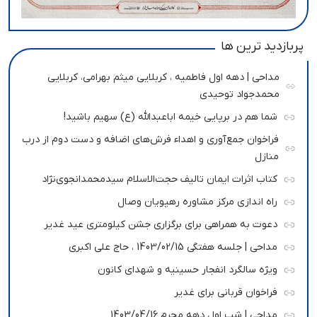
پربازدید ترین ها
مداحی | دهه اول فاطمیه ، کربلایی میثم بهرامی، کربلایی
محمدجواد توحیدی
شما هم در برپایی خیمه اباعبدالله (ع) سهیم باشید!
فراخوان جمع‌آوری و اهداء فرش‌های اضافه و دست دوم از درب
منازل
کتاب اثرات ایمان تالیف حجت‌الاسلام سیدمحمدانجوی‌نژاد
راه اندازی مرکز مشاوره رهپویان وصال
دعوت به همراهی برای برگزاری جشن کیلومتری عید غدیر
مداحی | جلسه هفتگی 1403/02/15 ، حاج علی اکبری
ویژه سالگرد انفجار حسینیه و شهدای کانون
فراخوان قربانی برای غدیر
مداحی | شب اول دهه محرم 1403/04/16