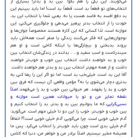
می‌گویند. این یکی را هم بگو! بین بد و بدتر! بسیاری از
انتخاب‌های تو قطعاً بد است. قطعاً بد است! اما باید ببینیم این
بد دفع افسد به فاسد هست یا نه. یعنی شما با انتخاب این بد،
خودت را از انتخاب بدتر پرهیز می‌دهی و جلوگیری می‌کنی. این
موازنه است. لذا کسانی که این کاره هستند مخصوصاً جوان‌ها و
نوجوان‌هایی که فکر می‌کنند زندگی یا صفر است همه‌اش باید
بروند بدبختی و بیچارگی‌ها یا اینکه کاخی است و او هم
سیندرلاست و اسب سفید و… ، بدانند در زندگی‌شان انتخاب بین
خوب و بد خواهند داشت. انتخاب بین خوب و خوب‌تر خواهند
داشت. و از همه مهم‌تر انتخاب بین بد و بدتر هم خواهند داشت.
آقا این بد است، خیلی‌خب بد است؛ اما تو اگر این را رها کنی به
بدتری دچار می‌شوی یا نه؟ مؤمن واقعی آن نیست که فرق بین
خوب و بد را بفهمد. هر حیوانی بین خوب و بد را می‌فهمد.
اصلاً
نقطه تمایز من و تو با حیوانات همین است موازنه و
نسبی‌گرایی.
که ما بتوانیم بین بد و بدتر، بد را انتخاب کنیم و
بین خوب و خوب‌تر، خوب را. این دو تا خیلی مهم است. می‌گوید:
آدم خیلی خوبی است. چرا می‌گویی آدم خیلی خوبی است؟! اتفاقاً
آدم خیلی بدی است چون باید خوب‌تر را انتخاب می‌کرد. پس ما
همیشه مخیر نیستیم. اصلاً برادر من و خواهر من، دنیا که کلاس