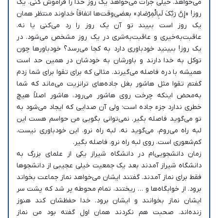
می‌خواهد. خیلی جرأت می‌خواهد یک روز خدا را فراموش کنی. یک
روز! «إِنَّ رَبَّكَ لَبِالْمِرْصَادِ» بعضی‌وقت‌ها اتفاقاً خداوند منتظر همان
یک روز است ببیند تو آن یک روز را رد می‌کنی یا نه.
عاقبت‌به‌خیری و عاقبت‌به‌شری در یک روز مشخص می‌شود. در
یک روز! ببینید خودباوری دارد به کجا می‌رسد؟ خودباورها چون
توکل به خدا دارند و باورشان به خودشان در همین حد است
همیشه با دره فاصله می‌گیرند. مثالی که برای تقوا برای شما زدم
گفتم تقوا مثل هاشور بغل جاده‌های ترانزیت می‌ماند که شما
به‌محض اینکه چرخت روی هاشور می‌رود، هاشور اصلاً هیچ
خطری ندارد جزء جاده است؛ ولی آن صدایی که ایجاد می‌شود به
تو می‌گوید فاصله بگیر. نمی‌توانی بگویی من حواسم هست این
لبه راه می‌روم، می‌گوید نه، لبه راه نرو. این خودباوری نیست،
کم‌شعوری است. روی لبه راه نرو، فاصله بگیر.
زمان دانشجویی‌ام در دانشگاه شیراز یکی از علمای بزرگ به
دانشگاه شیراز آمدند بعد یک جمعیت خیلی عجیبی از دانشجوها
فقط برای نماز آمدند. گفتند ایشان می‌خواهد نماز جماعت بخواند
برود. از خوابگاه‌ها و … ریختند، تمام محوطه پر شد که پشت سر
ایشان نماز بخوانند و ایشان برود. خدا حفظشان کند هنوز
زنده‌اند. صحبت هم نکردند همان اول گفته بود من نماز