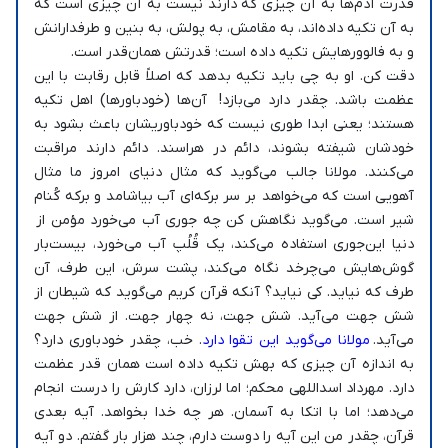
قدرت آدم‌ها به آن چیزی که دارند نیست به آن چیزی است که
به آن تکیه داده‌اند، به مقامش، به پولش، به بنین و طرفدارانش
و به فالوورهایش تکیه داده است؛ قدرتش همان‌قدر است.
دقت کن. او به چی باید تکیه بدهد که اصلاً قابل رقابت با این
عظمت باشد. چقدر دارد می‌بازد! آن‌ها (خودباورها) اهل تکیه
هستند؛ یعنی ابدا طوری نیست که خودباوریشان باعث بشود به
خودشان شیفته بشوند، دائم در هراسند. دائم دارند مراقبت
می‌کنند. مولانا جالب می‌گوید که مثال دنیای امروز ما مثال
آهویی است که می‌خواهد بر سر برکه‌ای آب بیاشامد و برکه کُنام
شیر است. می‌گوید نگاهش کن چه جوری آب می‌خورد مؤمن از
دنیا این‌جوری استفاده می‌کند، یک قُلُپ آب می‌خورد، بیست‌بار
گوش‌هایش می‌چرخد نگاه می‌کند، پشت سرش، این طرف، آن
طرف که نیاید. کی نیاید؟ آنکه قرآن کریم می‌گوید که شیطان از
شش جهت می‌آید. شش جهت، نه چهار جهت. از شش جهت
می‌آید.
مولانا می‌گوید این تقوا دارد
. خب، چقدر خودباوری دارد؟
به اندازه آن چیزی که بهش تکیه داده است همان قدر عظمت
دارد. مهرداد اسداللهی محکم؛ اما لرزان، دارد کارش را درست انجام
می‌دهد؛ اما با اتکا به آسمان. هر چه خدا بخواهد. آیه بعدی
قرآن، چقدر من این آیه را دوست دارم، چند هزار بار گفتم. دو آیه