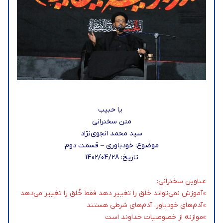
یا حبیب
متن سخنرانی
سید محمد انجوی‌نژاد
موضوع: خودباوری – قسمت دوم
تاریخ: 1402/04/28
عناوین سخنرانی:
»آموزش نمی‌تواند خَلق را تغییر دهد فقط خُلق را تغییر می‌دهد
»آدم‌های خودباور، آدم‌های شرطی هستند
»موازنه از خصوصیات خداوند است