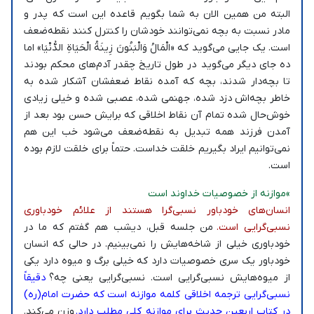
البته من همین الان به شما بگویم قاعده این است که پدر و
مادر نسبت به بچه نمی‌توانند خودشان را کنترل کنند نقطه‌ضعف
است. یک جایی می‌گوید که «الْمَالُ وَالْبَنُونَ زِينَةُ الْحَيَاةِ الدُّنْيَا» اما
ده جای دیگر می‌گوید در طول تاریخ چقدر آدم‌های محکم بودند
تا بچه‌دار شدند،‌ بچه‌ که آمده نقاط ضعفشان آشکار شده به
خاطر بچه‌اش دزد شده، جهنمی شده، عصبی شده و خیلی زیادی
خوش‌حال شده تمام آن نقاط اخلاقی که برایش حسن بود بعد از
آمدن فرزند همه تبدیل به نقطه‌ضعف می‌شود خب این هم
نمی‌توانیم ایراد بگیریم خلقت خداست. حتماً برای خلقت لازم بوده
است.
»موازنه از خصوصیات خداوند است
انسان‌های خودباور نسبی‌گرا هستند از علائم خودباوری
نسبی‌گرایی است.
من جلسه قبل، دیشب هم گفتم که ما در
خودباوری خیلی از شاخه‌هایش را نمی‌بینیم. در حالی که انسان
خودباور یک سری خصوصیات دارد که خیلی برگ و میوه دارد یکی
از میوه‌هایش نسبی‌گرایی است. نسبی‌گرایی یعنی چه؟
دقیقاً
نسبی‌گرایی ترجمه اخلاقی کلمه موازنه است که حضرت امام(ره)
در کتاب اربعین حدیث برای موازنه کلی مطلب دارد.
وزن می‌کند.