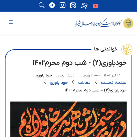
خواندنی ها
خودباوری(2) - شب دوم محرم‌1402
28 تیر 1402
- 12:00 ق.ظ
دسته بندی:
خود باوری
صفحه نخست
مقالات
خود باوری
خودباوری(2) – شب دوم محرم‌1402