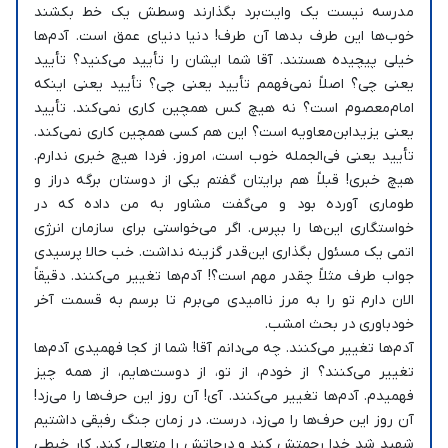
مدرسه نیست یک وایت‌برد بگذارند وسطش یک خط بکشند
خوب‌ها این طرف بدها آن طرف! دنیا دنیای عمق است. آدم‌ها
خیلی پیچیده هستند. آقا شما ایشان را تأیید می‌کنید؟ تأیید
یعنی چی؟ اصلاً نمی‌فهمم تأیید یعنی چی؟ تأیید یعنی اینکه
امام‌معصوم است؟ نه هیچ کس همچین کاری نمی‌کند. تأیید
یعنی یزیدابن‌معاویه است؟ این هم کسی همچین کاری نمی‌کند.
تأیید یعنی فی‌الجمله خوب است، امروز. فردا هیچ خبری ندارم.
هیچ خبری! قبلاً هم برایتان گفتم یکی از دوستان برگه‌ دراز و
طوماری آورده بود و می‌گفت مشاور به من داده که در
خواستگاری این‌ها را بپرس. اگر می‌خواستی برای سازمان انرژی
اتمی یک مسئول بگذاری این‌قدر گزینه نداشت. خب حالا پرسیدی
جواب طرف مثلاً چقدر مهم است؟! آدم‌ها تغییر می‌کنند. دقیقاً
الان دارم تو را به مرز ناامیدی می‌برم تا برسم به قسمت آخر
خودباوری در بحث امشب.
آدم‌ها تغییر می‌کنند. چه می‌دانم آقا! شما از کجا فهمیدی آدم‌ها
تغییر می‌کنند؟ از خودم، از تو، از دوست‌هایم، از همه چیز
فهمیدم. آدم‌ها تغییر می‌کنند. آی! آن روز این حرف‌ها را می‌زد!
آن روز این حرف‌ها را می‌زد، درست. در زمان جنگ رفیقی داشتیم
شهید شد خدا رحمتش کند و درجاتش را متعالی کند. کار خیطی