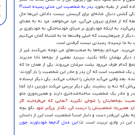
ده کمتر از بقیه بخورد.
پدر به شخصیت این مدلی رسیده است؟!
گی گشتن دنبال شانه‌ای برای گریستن نیست. داداش این‌ها مال
عه که از مجازی بیرون می‌آیی، مرد می‌خواهد. مرد نه به معنای
گردد به اینکه خودباوری بر مبنای خودساختگی نه خودباوری بر
یگر از چیزهاییست که خیلی وقت‌ها ما به اشتباه گمان می‌کنیم
ت به ما نرسیده، رسیدنی نیست گرفتنی است.
ی‌برید، می‌دانم بچه‌ها به صحبت‌های من توجه نمی‌کنند غیر از
 دیگر بهشان نگاه بکنید، ببینید بعضی از بچه‌ها ذاتا مدیرند
ن جمع کدام طرف می‌رود پشت سرشان می‌روند. یکی از همان جا که
 این یک شخصیت است که آن پدر و مادر این شخصیت را بار آوردند؛
 بعد وقتی می‌آید جایش را انتخاب می‌کند. یکی دیگر ایستاده
ش که تنه زد بنشیند. یکی دیگر بررسی می‌کند دوربین دارد کجا
پدر و مادر یک شخصیت ساخته‌شده‌تری دارند و همین‌جوری جلو
ت بچه‌هایتان را شوخی نگیرید آنجایی که می‌فرمایند اگر
ارد همین‌جا شخصیتش را درست کن، نگذار بزرگتر شود.
نگو بچه
ه بغلی این‌قدر دست و دلباز است! شخصیت است این از داستان
تر است این در وادی تربیت است. لذا
این مدل آدم‌ها خودباورند چون