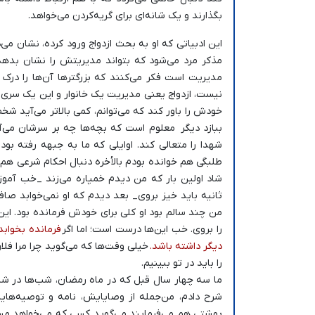
بگذارند و یک شانه‌ای برای گریه‌کردن می‌خواهد.
این ادبیاتی که او به بحث ازدواج ورود کرده، نشان می
مذکر مرد می‌شود که بتواند مدیریتش را نشان بدهد؛
مدیریت است فکر می‌کنند که بزرگترها آن‌ها را درک ن
نیست، ازدواج یعنی مدیریت یک خانوار و این یک سری اب
خودش را باور کند که می‌توانم، کمی بالاتر می‌آید 
ببازد دیگر معلوم است که بچه‌ها چه بر سرشان می‌آی
شهدا را متعالی کند. اوایلی که ما به جبهه رفته بو
طلبگی هم خوانده بودم بالأخره دنبال احکام شرعی هم
شاد اولین بار که من دیدم خمپاره می‌زند _خب آموزش
ثانیه باید خیز بروی_ بعد دیدم که او نمی‌خوابد صا
من چند سالم بود او کلی برای خودش فرمانده بود. ای
را بروی. خب این‌ها درست است؛ اما اگر
فرمانده بخوابد
دیگر داشته باشد.
خیلی وقت‌ها که می‌گوید چرا مرا فلا
را باید در تو ببینیم.
ما سه چهار سال قبل که در ماه رمضان، شب‌ها در شاهچ
شرح دادم، من‌جمله از وصایایش، نامه و توصیه‌های
بهشتی هم می‌فرمایند می‌گوید کسی که می‌خواهد مسئ