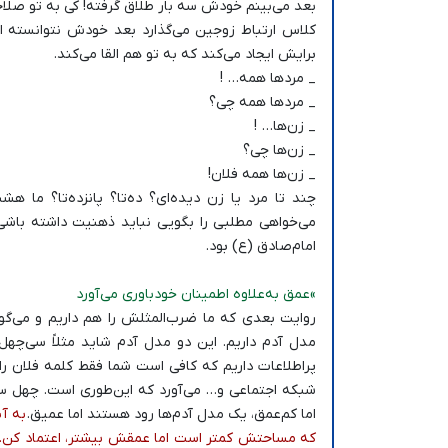
بعد می‌بینم خودش سه بار طلاق گرفته! کی به تو صلاحی
کلاس ارتباط زوجین می‌گذارد بعد خودش نتوانسته ای
برایش ایجاد می‌کند که به تو هم القا می‌کند.
_ مردها همه… !
_ مردها همه چی؟
_ زن‌ها… !
_ زن‌ها چی؟
_ زن‌ها همه فلان!
چند تا مرد یا زن دیده‌ای؟ ده‌تا؟ پانزده‌تا؟ ما هش
می‌خواهی مطلبی را بگویی نباید ذهنیت داشته باش
امام‌صادق (ع) بود.
»عمق به‌علاوه اطمینان خودباوری می‌آورد
روایت بعدی که ما ضرب‌المثلش را هم داریم و می‌گو
مدل آدم داریم. این دو مدل آدم شاید مثلاً سی‌چه
پراطلاعات داریم که کافی است شما فقط کلمه فلان را
شبکه اجتماعی و… می‌آورد که این‌طوری است. چهل سال
اما کم‌عمق، یک مدل آدم‌ها رود هستند اما عمیق.
به آ
که مساحتش کمتر است اما عمقش بیشتر، اعتماد کن.