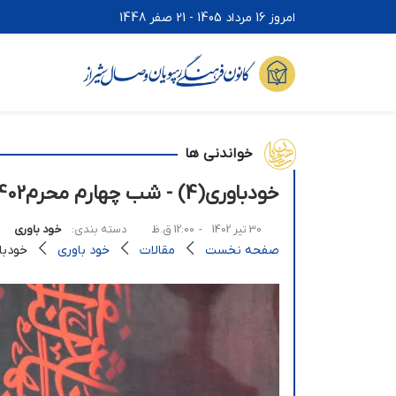
امروز 16 مرداد 1405 - 21 صفر 1448
خواندنی ها
خودباوری(4) - شب چهارم محرم‌1402
30 تیر 1402
- 12:00 ق.ظ
دسته بندی:
خود باوری
صفحه نخست
مقالات
خود باوری
خودباوری(4) – شب 