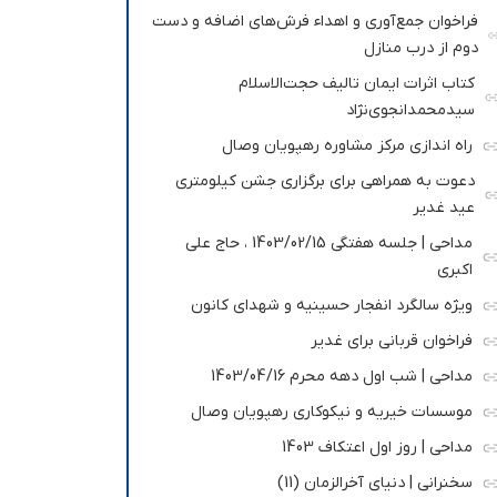
فراخوان جمع‌آوری و اهداء فرش‌های اضافه و دست
دوم از درب منازل
کتاب اثرات ایمان تالیف حجت‌الاسلام
سیدمحمدانجوی‌نژاد
راه اندازی مرکز مشاوره رهپویان وصال
دعوت به همراهی برای برگزاری جشن کیلومتری
عید غدیر
مداحی | جلسه هفتگی 1403/02/15 ، حاج علی
اکبری
ویژه سالگرد انفجار حسینیه و شهدای کانون
فراخوان قربانی برای غدیر
مداحی | شب اول دهه محرم 1403/04/16
موسسات خیریه و نیکوکاری رهپویان وصال
مداحی | روز اول اعتکاف 1403
سخنرانی | دنیای آخرالزمان (11)