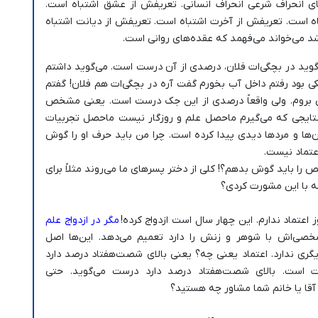
ای انحراف شرعی انحراف انسانی. تعریفش از عشق اشتباه است.
ه است. تعریفش از آخرت اشتباه است. تعریفش از دیانت اشتباه
د می‌خواند می‌فهمد که عقده‌های روانی است.
گوید در بچگی‌ات فلان، درصدی از آن درست است. می‌گوید داشتم
ی بود رفتم داخل آب بخورم گفت آره در بچگی‌ات هم فلان! گفتم
کی بروم. ولی واقعاً درصدی از این جک درست است. یعنی مشخص
نتایجی که می‌گیرم ماحصل علم و روزگار نیست ماحصل تجربیات
ا و مردها دیدی پیدا کرده است. چرا من باید حرف او را گوش
عتماد نیست.
 را باید گوش بدهم؟! کلی از دختر پسرهای ما می‌روند مثلاً برای
چه با این مشورت کردی؟
تماد ندارم. این چهار سال است ازدواج کرده!
مگر در ازدواج علم
خصی‌اش با شوهر و زنش را دارد تعمیم می‌دهد. این‌ها اصل
ری ندارد. اعتماد یعنی چه؟ یعنی بالای شصت‌هفتاد درصد دارد
 است. بالای شصت‌هفتاد درصد دارد درست می‌گوید. حتی
ا یا خانم شما مشاور چه هستید؟