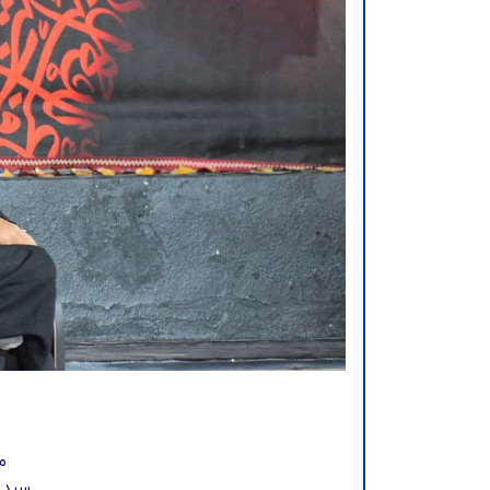
م
سید م