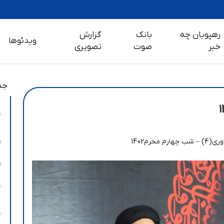
رهپویان چه
بانک
گزارش
ویدئوها
خبر
صوت
تصویری
جد
چهارم محرم‌1402