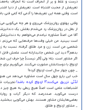
درست و غلط و پر از انحراف است نه انحراف به‌معن
تعریفش از محبت اشتباه است. تعریفش از دنیا اشتبا
است. وقتی همه این تعریف‌ها را آدمی که کمی فنی باش
وقتی پهلوی روان‌پزشک می‌روی و هر چه می‌گویی می‌
از بغل در روان‌پزشک رد می‌شدم بغلش یک دندانپزشک
آقا من اصلاً مشاوره نیامدم می‌خواهم به دندانپزش
است ببینید من خیلی وقت‌ها حرف‌هایی که می‌زنم، 
شخصی من است. زن و مرد طلاق گرفته، نسبت به زن‌ه
بدهم؟! دید این شخص جانبدارانه است. علمش قابل ا
اگر مشاور است، بله؛ ولی [اگر نیست] چرا حرف این شخص
ازدواج با دوستانشان مشورت می‌کنند. می‌گوییم برای 
_ چون چهار سال است ازدواج کرده!
خب این یارو چهل سال است مشاوره می‌دهد من هنوز اع
لَدُنّی تزریق می‌کنند؟! ازدواج کرده باشد!
تجربیات ش
اشتباهات علمی است اصلاً هیچ ربطی به هیچ چیز دیگ
درست می‌گوید. صددرصد که دیگر آیات و روایات
بعضی‌هایشان مشاور هستند. بهش می‌گویی ببخشید آق
_ مشاور ازدواج و طلاق.