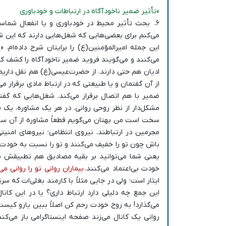
»تأثیر ضمیر ناخودآگاه در ارتباطات و خودباوری
۶. بحث تأثیر محیط در خودباوری و یا انفعال شماس
می‌کنم برای بعضی‌هایی که شغل‌هایی دارند که این 
این جمله امیرالمؤمنین(ع) را برایتان شرح داده‌ام.
می‌کنند و می‌گویند فروید ضمیر ناخودآگاه را کشف کر
ادیان هم حتی دارند. از حضرت‌عیسی(ع) هم نقل داریم
از آن گفتمان و یا طبیعتی که در ارتباط مادی برقرار م
ضمیر با هم اتصال برقرار می‌کند. شغل‌هایی که گف
مشکل‌دار از نظر روحی روانی. در هر یک مشاوره، یک 
سخت است من بهتان می‌گویم قطعاً مشاوره از آن سخت
مجرمین در ارتباطند. نیروی انتظامی؛ نیروهای امنیتی
باش چون تو را خفیف می‌کنند و تو را نسبت به خودت ب
یعنی شما می‌توانید بر بقیه مصادیق هم تطبیقش بد
خودت بی‌اعتماد می‌کنند.
بیماران روانی تو را روانی م
ایثار است؛ ولی در جایی مثلاً با کارمند بغلی‌ات که سر
این جمع چه دلیلی دارد ارتباط داری؟ یا در این کا
می‌گذارد! به روح خودت رحم کن اصلاً ببین یارو کیس
روانی یک کانال می‌زند صفحه اینستاگرامی باز می‌کند