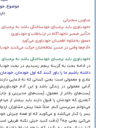
موضوع: خود
تاریخ:/30
عناوین سخنرانی
»خودباوری باید برمبنای خودساختگی باشد نه برمبنای 
»تأثیر ضمیر ناخودآگاه در ارتباطات و خودباوری
»عمق به‌علاوه اطمینان خودباوری می‌آورد
»آدم‌ها وقتی در مسیر علاقه‌شان حرکت می‌کنند خودبا
»خودباوری باید برمبنای خودساختگی باشد نه برمبنای 
در ادامه بحث به گزینه پنجم رسیدیم. در بحث خودب
داشته باشیم ما را باور کنند که اول خودمان، خودمان ر
عادی و معمولی است؛ یعنی کسانی که نه ادعایی دارند 
آدمی معمولی در زندگی باشد و این آدم خودباوری
پُست‌های بالاتر از معمول، پُست‌های مدیریتی و جایگا
آنقدری که خودشان را قبول دارند باید بیشتر از مر
می‌توانم سرپرستی کنم. مثلاً شما پیش مشاوران ازدواج
پسر را کنار می‌کشد و می‌گوید که او همه چیزش خو
می‌کنی یعنی چه؟ (دقت کنید خیلی نکته ظریفی است) م
کند دنبال خانمی می‌گردد که با هم ارتباط داشته ب