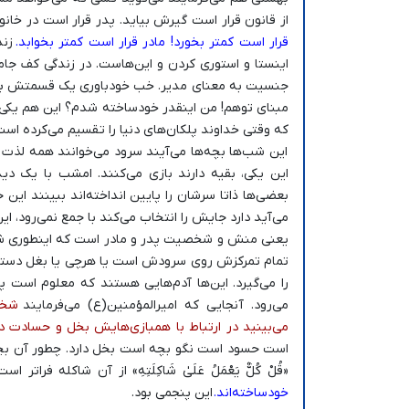
از قانون قرار است گیرش بیاید. پدر قرار است در خانوا
قرار است کمتر بخورد! مادر قرار است کمتر بخوابد.
زند
اینستا و استوری کردن و این‌هاست. در زندگی کف جام
جنسیت به معنای مدیر. خب خودباوری یک قسمتش برمی‌
مبنای توهم! من اینقدر خودساخته شدم؟ این هم یکی د
که وقتی خداوند پلکان‌های دنیا را تقسیم می‌کرده اس
این شب‌ها بچه‌ها می‌آیند سرود می‌خوانند همه لذت م
این یکی، بقیه دارند بازی می‌کنند. امشب با یک دید
بعضی‌ها ذاتا سرشان را پایین انداخته‌اند ببینند ای
می‌آید دارد جایش را انتخاب می‌کند با جمع نمی‌رود،
یعنی منش و شخصیت پدر و مادر است که اینطوری شده.
تمام تمرکزش روی سرودش است یا هرچی یا بغل دستی‌ا
را می‌گیرد. این‌ها آدم‌هایی هستند که معلوم است 
می‌رود. آنجایی که امیرالمؤمنین(ع) می‌فرمایند
شخصی
می‌بینید در ارتباط با همبازی‌هایش بخل و حسادت د
است حسود است نگو بچه‌ است بخل دارد. چطور آن بچ
«قُلْ كُلٌّ يَعْمَلُ عَلَىٰ شَاكِلَتِهِ» از آن شاکله فرا
خودساخته‌اند.
این پنجمی بود.