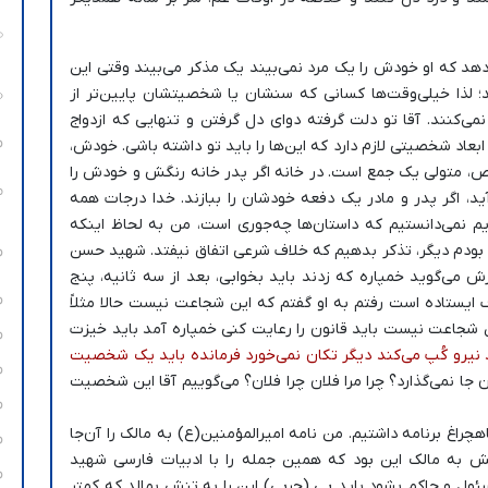
‌دهد که او خودش را یک مرد نمی‌بیند یک مذکر می‌بیند وقتی این
 لذا خیلی‌وقت‌ها کسانی که سنشان یا شخصیتشان پایین‌تر از
می‌کنند. آقا تو دلت گرفته دوای دل گرفتن و تنهایی که ازدواج
عاد شخصیتی لازم دارد که این‌ها را باید تو داشته باشی. خودش،
شخص، متولی یک جمع است. در خانه اگر پدر خانه رنگش و خودش را
د، اگر پدر و مادر یک دفعه خودشان را ببازند. خدا درجات همه
دیم نمی‌دانستیم که داستان‌ها چه‌جوری است، من به لحاظ اینکه
 بودم دیگر، تذکر بدهیم که خلاف شرعی اتفاق نیفتد. شهید حسن
 می‌گوید خمپاره که زدند باید بخوابی، بعد از سه ثانیه، پنج
ف ایستاده است رفتم به او گفتم که این شجاعت نیست حالا مثلاً
ن شجاعت نیست باید قانون را رعایت کنی خمپاره آمد باید خیزت
 نیرو کُپ می‌کند دیگر تکان نمی‌خورد فرمانده باید یک شخصیت
ن جا نمی‌گذارد؟ چرا مرا فلان چرا فلان؟ می‌گوییم آقا این شخصیت
راغ برنامه داشتیم. من نامه امیرالمؤمنین(ع) به مالک را آن‌جا
ش به مالک این بود که همین جمله را با ادبیات فارسی شهید
ول و حاکم بشود باید پی (چربی) این را به تنش بمالد که کمتر