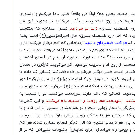
ت. محیط یعنی چه؟ اولاً من واقعاً خیلی دعا می‌کنم و دلسوزی
شغل‌ها خیلی روی شخصیتشان تأثیر می‌گذارد. در وادی دیگری من
 «إن طبیعتک یسرق»؛
ذات تو می‌دزدد.
همان جمله‌ای که منتسب
ده. نه آقا؛ «إن طبیعتک یسرق» مال امیرالمؤمنین(ع) است. بقیه
 که
مواظب ضمیرتان باشید.
ارتباطاتی که آدم برقرار می‌کند فارق
ی‌کند اتفاقات معنوی هم در ضمیر ناخودآگاه می‌افتد که این دو تا
تم چی هستند؟ مثلاً مشاوره؛ مشاوره آن هم در فضای آدم‌های
قسمت از روح آدم تخریب می‌شود. اگر می‌گویند کارگری در معدن
‌تر است. خیلی درگیر می‌شوند. قوه قضائیه؛ کسانی که دائم با
 این‌ها خورد می‌شوند. چرا؟ امام‌صادق(ع): «از سرزنش‌گرها دور
ی‌اعتماد می‌کنند». اینکه امام‌صادق(ع) می‌فرمایند مصداق است
هید. کسانی که دائم دارند سرزنشت می‌کنند، تو را نسبت به
ی‌کنند. آسیب‌دیده‌ها روحت را آسیب‌دیده می‌کنند.
و این شغل‌ها
زنش‌گر یا بیمار روانی است و تو هم مشاور نیستی، با این آدم و با
نال که خودش هزارتا مشکل روحی روانی دارد و دارد برایت پست
ت. پای هر درددلی نشین که الان دیگر فضای مجازی شده، هر آدم
 و پیجی راه می‌اندازد [برای نمایش] مکنونات قلبی‌اش که پر از