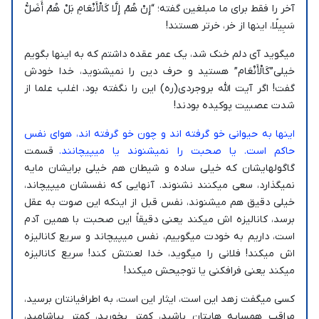
آخر را فقط برای ما مبلغین گفته؛ “إِنْ هُمْ إِلَّا کَالْأَنْعَامِ بَلْ هُمْ أَضَلُّ
سَبِیلًا، اینها از خر، خرتر هستند!
میگوید آی دلم خنک شد، یک عمر عقده داشتم که به اینها بگویم
خیلی”کَالْأَنْعَام” هستید و حرف دین را نمیشنوید، خدا خودش
گفت! اگر آیت الله بروجردی(ره) این را نگفته بود، اغلب علما از
شدت عصبیت پوکیده بودند!
اینها به حیوانی خو گرفته اند و چون خو گرفته اند، هوای نفس
حاکم است. یا صحبت را نمیشنوند یا میپیچانند.
قسمت
گاگولهایشان که خیلی ساده و شیطان هم خیلی برایشان مایه
نمیگذارد، سعی میکنند نشنوند. آنهایی که نفسشان میپیچاند،
خیلی دقیق هم میشنوند، نفس قبل از اینکه این صوت به عقل
برسد، کانالیزه اش میکند یعنی دقیقاً این صحبت با همین آدم
است، داریم به خودت میگوییم، نفس میپیچاند و سریع کانالیزه
اش میکند! فلانی را میگوید، خدا لعنتش کند! سریع کانالیزه
میکند یعنی فرافکنی یا توجیحش میکند!
کسی میگفت زهد این است، ایثار این است، به اطرافیانتان برسید،
مراقب همسایه هایتان باشید، کمتر بخورید، کمتر بیاشامید،