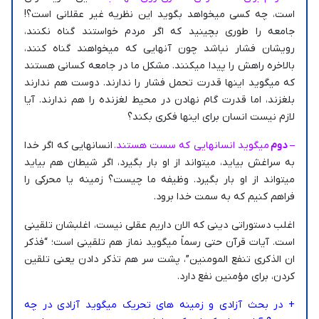
است، چه کسی میخواهد بگوید این نظریه غیر عقلانی است؟!
جامعه را طوری بچینید که اگر مردم خواستند گناه نکنند،
رویشان فشار نباشد چون آنهایی که میخواهند گناه کنند،
بالاخره راهش را پیدا میکنند. مشکل ما در جامعه کسانی هستند
که میگوید اینها قدرت تحمل فشار را ندارند. دوست هم ندارند
بلغزند، اما قدرت گام نهادن در محیط لغزنده را هم ندارند. آیا
لازم نیست انسان برای اینها فکری بکند؟
– دوم
میگوید انسانهایی که سست هستند.
انسانهایی که اگر خدا
به سراغش بیاید، میتواند از او بار بگیرد، اگر شیطان هم بیاید
میتواند از او بار بگیرد. وظیفه ما چیست؟ زمینه یا محرکی را
فراهم کنیم که به سمت خدا برود.
اغلب دستوراتی دینی که الان داریم عقلی نیست، اغلبشان تلقینی
است. آیات قرآن حتی رسماً میگوید نماز هم تلقینی است؛ “فذکر
ان الذکری تنفع المومنین”، پشت سر هم تذکر دادن یعنی تلقین
کردن، برای مؤمنین نفع دارد.
+ در بحث آزادی و زمینه های تحریک میگوید آزادی در چه