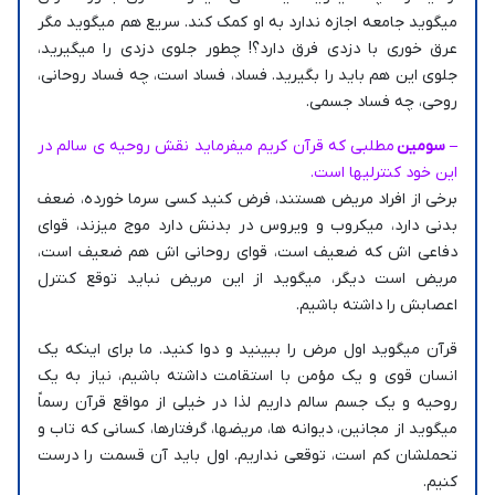
میگوید جامعه اجازه ندارد به او کمک کند. سریع هم میگوید مگر
عرق خوری با دزدی فرق دارد؟! چطور جلوی دزدی را میگیرید،
جلوی این هم باید را بگیرید. فساد، فساد است، چه فساد روحانی،
روحی، چه فساد جسمی.
– سومین
مطلبی که قرآن کریم میفرماید نقش روحیه ی سالم در
این خود کنترلیها است.
برخی از افراد مریض هستند، فرض کنید کسی سرما خورده، ضعف
بدنی دارد، میکروب و ویروس در بدنش دارد موج میزند، قوای
دفاعی اش که ضعیف است، قوای روحانی اش هم ضعیف است،
مریض است دیگر، میگوید از این مریض نباید توقع کنترل
اعصابش را داشته باشیم.
قرآن میگوید اول مرض را ببینید و دوا کنید. ما برای اینکه یک
انسان قوی و یک مؤمن با استقامت داشته باشیم، نیاز به یک
روحیه و یک جسم سالم داریم لذا در خیلی از مواقع قرآن رسماً
میگوید از مجانین، دیوانه ها، مریضها، گرفتارها، کسانی که تاب و
تحملشان کم است، توقعی نداریم. اول باید آن قسمت را درست
کنیم.