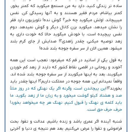
ساده تر زندگی کنید، دارد به من مستمع میگوید که کمتر بخور،
کمتر بیاشام، مردم فقیر هستند و به آنها رسیدگی کن. نفس
میپیچاند، اولش میگوید چه خبر؟ گوش نده! تلویزیون دارد فقر
را نشان میدهد، میگوید بزن کانال دیگر و گوش نمیدهد. دوم
نفس پیچیده است، با خودش میگوید حالا که خودت داری به
زهد توصیه میکنی، چقدر زاهدی؟! صدایش از جای گرم بلند
میشود، همین الان از سر سفره جوجه بلند شده!
به قول یکی از اساتید در قم که میفرمود: تعجب است این همه
آخوند و روحانی در اقصی نقاط کشور که دارند از زهد کم خوردن
میگویند، بعد به اینها میگویند از سر سفره جوجه بلند شده اند،
واقعاً نمیدانم این همه جوجه در مملکت داریم؟! اینها چقدر باید
بخورند؟!
این پیچاندن است، وگرنه اگر یک نهنگی که در روز مثلاً
صد و هشتاد کیلو گوشت میخورد و به زبان ما از زهد بگوید، ما
باید کلمه ی نهنگ را قبول کنیم، نهنگ هر چه میخواهد بخورد!
حرف، حرف حق است.
شنبه آینده اگر عمری باشد و زنده باشیم، عدالت و تقوا، بحث
فراموشی و تقوا را عرض می‌کنیم. بعد هم نتیجه ی دنیا و آخرتی