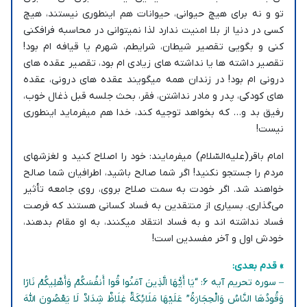
تو و نه برای هیچ حیوانی، حیوانات هم اینطوری نیستند، هیچ
کسی در دنیا از بلا امنیت ندارد لذا نمیتوانی در محاسبه فرافکنی
کنی و بگویی تقصیر شیطان، شرایطم، شهرم یا قیافه ام بود!
تقصیر داشته ها یا نداشته های زیادی ام بود، تقصیر عقده های
درونی ام بود! در زندان همه میگویند عقده های درونی، عقده
های کودکی، پدر و مادر نداشتن، فقر، بحث جلسه قبل ذغال خوب،
رفیق بد و… که بخواهد توجیه کند، خدا هم میفرماید اینطوری
نیست!
امام باقر(علیه‌السّلام) میفرمایند: خود را اصلاح کنید و لغزشهای
مردم را جستجو نکنید! اگر شما صالح باشید، اطرافیان شما صالح
خواهند شد. اگر خودت به سمت صلاح بروی، روی جامعه تأثیر
می‌گذاری. بسیاری از منتقدین به فساد کسانی هستند که فرصت
فساد نداشته اند و به فساد انتقاد میکنند، به او مقام بدهند،
خودش اول و آخر مفسدین است!
» قدم بعدی:
– سوره تحریم آیه 6: “يَا أَيُّهَا الَّذِينَ آمَنُوا قُوا أَنفُسَكُمْ وَأَهْلِيكُمْ نَارًا
وَقُودُهَا النَّاسُ وَالْحِجَارَةُ” عَلَيْهَا مَلَائِكَةٌ غِلَاظٌ شِدَادٌ لَا يَعْصُونَ اللَّهَ