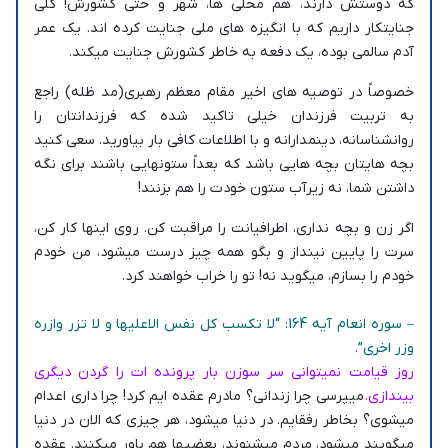
که دوستش دارند، هم محلی ها، شهر و حتی کشورش! کلی
جنایتکار داریم که با انگیزه های ملی جنایت کرده اند. یک عمر
آدم سالمی بوده، یک دفعه به خاطر کشورش جنایت میکند.
خصوصاً در توصیه های اخیر مقام معظم رهبری(مد ظله) راجع
به تربیت فرزندان خیلی تاکید شده که فرزندانتان را
روانشناسانه، دینمدارانه و با اطلاعات کافی بار بیاورید. سعی کنید
بچه هایتان بچه هایی باشد که بعداً ستونهایی باشند برای نگه
داشتن شما، نه زیرآب ستون خودت را هم بزنند!
اگر زن و بچه نداری، اطرافیانت را مراقبت کن. روی اینها کار کن،
سرت را پایین نینداز و بگو همه چیز درست میشود، من خودم
خودم را بسازم، میگوید نه! تو را خراب خواهند کرد.
– سوره انعام آیه 164: “لا تکسب کل نفس الاعلیها و لا تزر وازره
وزر اخری”.
روز قیامت نمیتوانی سر سوزن بار پرونده ات را گردن دیگری
بیندازی.
میپرسی چرا زندانی؟ مادرم عقده ایم کرد! چرا داری اعدام
میشوی؟ بخاطر رفقایم. در دنیا میشود، هر چیزی که الان در دنیا
میگویند میشود، مردم میشنوند، بعضیها هم باور میکنند. عقده