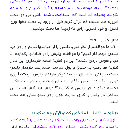
جامعه ای را فراهم کنیم که مردم برای سالم ماندن، هزینه کمتری
بدهند؟ یا نه، موظف هستیم جامعه را آزاد بگذاریم و به مردم
بگوییم وظیفه ات است که استقامت داشته باشی.
این دو، بحث
امروزه هم هست که قرآن کریم قبل از ورود به بحث تقوا، ورع،
کنترل و خود کنترلی، راجع به زمینه ها بحث میکنید.
مثال خیلی ساده؛
– آیا ما موظفیم از نظر دین، پلیس را از خیابانها ببریم و روی دزد
نشدن مردم کار کنیم؟ یا موظفیم پلیس را در خیابانها بگماریم، تا
مردم هوس دزدی نکنند؟ این دو نظریه است. طرفداران این مدل
نظریه ها وقتی به حقوق و پول میرسد، صددرصد طرفدار پلیس
هستند، وقتی به اخلاق میرسد دیگر طرفدار پلیس نیستند! برای
دزدی میگویند پلیس بگذار اما برای استعمال مشروبات الکلی،
فحشاء میگوید چرا پلیس میگذارید؟! مردم باید آدم باشند! این
تناقض در رفتار را کاری نداریم چون روی نیتهایشان هم بحث
است.
»» خود ما تکلیف را مشخص کنیم، قرآن چه میگوید:
– اول
اینکه بر دینداران واجب است که زمینه هایی را فراهم کنند
تا مردم برای گناه نکردن، فشاری روی آنها نباشد.
این نظریه قرآن