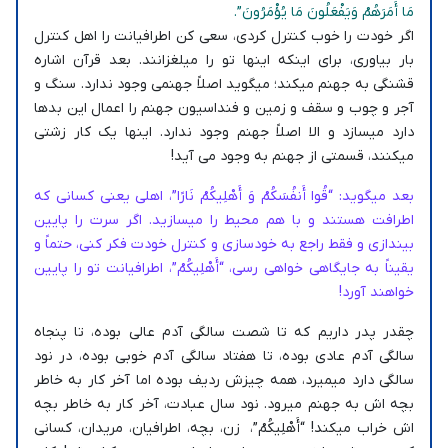
مَا أَمَرَهُمْ وَيَفْعَلُونَ مَا يُؤْمَرُونَ”.
اگر خودت را خوب کنترل کردی، سعی کن اطرافیانت را اهل کنترل
بار بیاوری، برای اینکه اینها تو را میلغزانند. بعد قرآن اشاره
قشنگی به جهنم میکند؛ میگوید اصلاً جهنمی وجود ندارد. سنگ و
آجر و چوب و سقف و زمین و فنداسیون جهنم را اعمال این بدها
دارد میسازد و الا اصلاً جهنم وجود ندارد. اینها یک کار زشتی
میکنند، قسمتی از جهنم به وجود می آید!
بعد میگوید: “قُوا أَنفُسَكُمْ وَ أَهْلِيكُمْ نَارًا”، اهلی یعنی کسانی که
اطرافت هستند و با هم محیط را میسازید. اگر سرت را پایین
بیندازی و فقط راجع به خودسازی و کنترل خودت فکر کنی، حتماً و
یقیناً به جایگاهی خواهی رسی، “أَهْلِيكُمْ”، اطرافیانت تو را پایین
خواهند آورد!
چقدر پدر داریم که تا شصت سالگی آدم عالی بوده، تا پنجاه
سالگی آدم عادی بوده، تا هفتاد سالگی آدم خوبی بوده، در نود
سالگی دارد میمیرد، همه چیزش ردیف بوده اما آخر کار به خاطر
بچه اش به جهنم میرود. نود سال عبادت، آخر کار به خاطر بچه
اش خراب میکند! “أَهْلِيكُمْ”، زن، بچه، اطرافیان، مریدان، کسانی