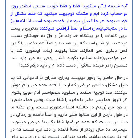
آیه شریفه قرآن میگوید: فقط و فقط خودت هستی. اینقدر روی
تو حساب کرده ایم و قشنگ توجیهت میکنیم که فقط مشکل از
خودت بوده! هر جا کنترل نبوده از خودت بوده است، لذا ائمه(ع)
ما در مناجاتهایشان اصلاً و اصلاً فرافکنی نمیکنند.
بدترین و پست
ترین کلمات را در پیشگاه خداوند عزّ و جلّ به خودشان نسبت
میدهند، باورشان است که این هستند و اصلاً هم تقصیر را گردن
کس دیگری نمی اندازند. مثلا بگویند زمانه اینطوری شد یا
امیرالمؤمنین(علیه‌السّلام) بگوید فشار روحی به من وارد شد،
همسرم را در هجده سالگی از دست داده ام و باید درکم کنید!
در حال حاضر به وفور میبینید پدران، مادران یا آدمهایی که به
دلیل مشکل، داشتن مریضی که از دنیا رفته، همه چیز را فراموش
میکنند، بعد توجیه میکند و میگوید میخواستم آدم خوبی بشوم،
اگر آنروز خدا پسر، دختر یا مادرم را شفا میداد، وقتی خدا دعایم را
رد کرد، من بُریدم. در حالیکه اصلاً اینطوری نیست، برای اینکه ما
در طول تاریخ از این مثالها خیلی داریم و اصلاً قاعده ی زندگی در
دنیا این نیست که همه مریضها شفا بگیرند! مریض میشوند،
میمیرند، ده سال زودتر از شما! قاعده ی دنیا این نیست که در
آن بلا تصادف نباشد. قاعده دنیا این نیست نه برای من، نه برای