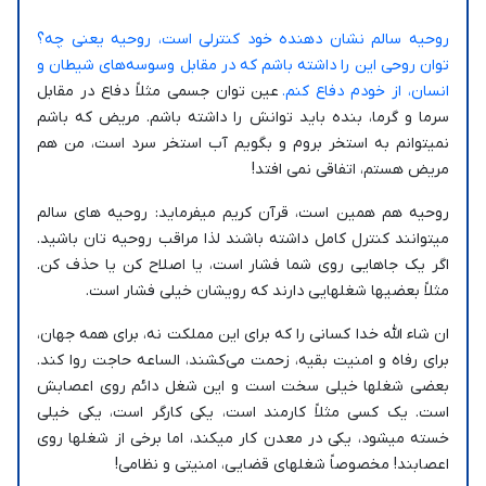
روحیه سالم نشان دهنده خود کنترلی است، روحیه یعنی چه؟
توان روحی این را داشته باشم که در مقابل وسوسه‌های شیطان و
انسان، از خودم دفاع کنم.
عین توان جسمی مثلاً دفاع در مقابل
سرما و گرما، بنده باید توانش را داشته باشم. مریض که باشم
نمیتوانم به استخر بروم و بگویم آب استخر سرد است، من هم
مریض هستم، اتفاقی نمی افتد!
روحیه هم همین است، قرآن کریم میفرماید: روحیه های سالم
میتوانند کنترل کامل داشته باشند لذا مراقب روحیه تان باشید.
اگر یک جاهایی روی شما فشار است، یا اصلاح کن یا حذف کن.
مثلاً بعضیها شغلهایی دارند که رویشان خیلی فشار است.
ان شاء الله خدا کسانی را که برای این مملکت نه، برای همه جهان،
برای رفاه و امنیت بقیه، زحمت می‌کشند، الساعه حاجت روا کند.
بعضی شغلها خیلی سخت است و این شغل دائم روی اعصابش
است. یک کسی مثلاً کارمند است، یکی کارگر است، یکی خیلی
خسته میشود، یکی در معدن کار میکند، اما برخی از شغلها روی
اعصابند! مخصوصاً شغلهای قضایی، امنیتی و نظامی!