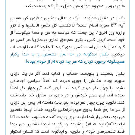
های درونی، محرومیتها و هزار دلیل دیگر که ردیف میکند.
یکبار در مقابل خداوند تبارک و تعالی بنشین و فرض کن همین
آیه 164 سوره انعام است؛” لا تکسب کل نفس الاعلیها و لا تزر
وازره وزر اخری”. این جمله که قیامت به من و شما میگویند! از
خود است، گردن کس دیگری هم حق نداری بیندازی! هر کسی در
گرو اعمال خویش است. کسی بدی کرده، آنجا جداگانه با او حساب
میکنیم.
یکبار اینگونه در جا نماز نشستن و با خدا یکبار
همینگونه برخورد کردن که هر چه کرده ام از خودم بوده!
یکبار بنشیند و بنویسد، حساب و کتاب کند، اگر در یک دزدی
سهیم بوده، مثالش را جوری میزنم که اصلاً سیاسی، اجتماعی
نشود، با چهار نفر دزدی کرده اند، فرض کند آن چهار نفر اصلاً
نبوده اند، این سهم خودش را در دزدی در مقابل خدا یادداشت
کند. نگوید چون چهار نفر بوده ایم، پایه داشته ام، پس این دزدی
از سر ما رفع شد! بدون هیچ فرافکنی بگوید: خدایا اینجا تقصیر
من بود، بعضی از شما دارید برای زیارت آماده میشوید، خدمت آقا
اباعبدالله(علیه‌السّلام) بنشیند و بگوید: اینجا تقصیر من بود!
فقط تقصیرهای خودم را بگویم. و اینگونه است که انسان استوار