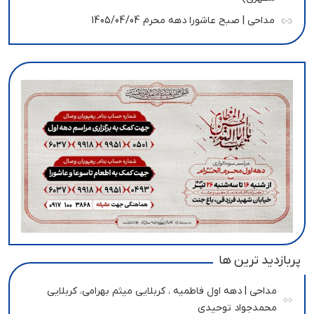
مداحی | صبح عاشورا دهه محرم 1405/04/04
پربازدید ترین ها
مداحی | دهه اول فاطمیه ، کربلایی میثم بهرامی، کربلایی
محمدجواد توحیدی