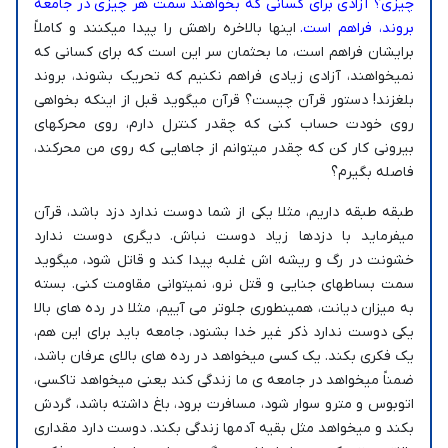
چیزی؟ آزادی برای کسانی که بخواهند سمت هر چیزی در جامعه
بروند، فراهم است.
اینها بالاخره راهش را پیدا میکنند و کاملاً
برایشان فراهم است، ما بحثمان سر این است که برای کسانی که
نمیخواهند، آزادی زیادی فراهم نکنیم که تحریک بشوند، بروند
بلغزند! دستور قرآن چیست؟ قرآن میگوید قبل از اینکه بخواهی
روی خودت حساب کنی که چقدر کنترل دارم، روی محرکهای
بیرونی کار کن که چقدر میتوانم از جاهایی که روی من محرکند،
فاصله بگیرم؟
طبقه طبقه داریم، مثلا یکی از شما دوست ندارد دزد باشد، قرآن
میفرماید با دزدها زیاد دوست نباش. دیگری دوست ندارد
خشونت در رگ و ریشه اش غلبه پیدا کند و قاتل شود، میگوید
سمت بساطهای جنایی و قتل نرو، نمیتوانی مقاومت کنی. بسته
به میزان دیانت، همینطوری جلوتر می آییم، مثلا در رده های بالا
یکی دوست ندارد ذکر غیر خدا بشنود، جامعه باید برای این هم،
یک فکری بکند. یک کسی میخواهد در رده های بالای عرفان باشد،
ضمناً میخواهد در جامعه ی ما زندگی کند یعنی میخواهد تاکسی،
اتوبوس و مترو سوار شود، مسافرت برود، باغ داشته باشد، گردش
بکند و میخواهد مثل بقیه آدمها زندگی بکند. دوست دارد مقداری