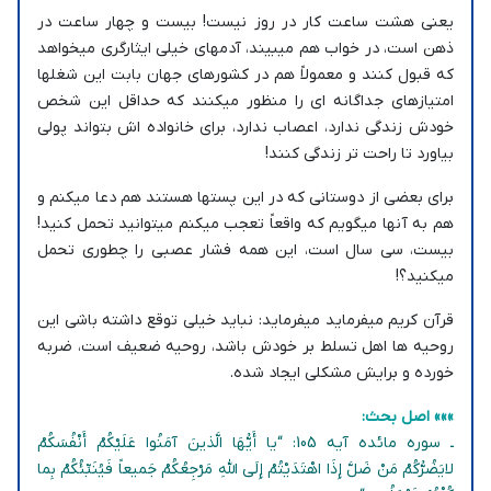
یعنی هشت ساعت کار در روز نیست! بیست و چهار ساعت در
ذهن است، در خواب هم میبیند، آدمهای خیلی ایثارگری میخواهد
که قبول کنند و معمولاً هم در کشورهای جهان بابت این شغلها
امتیازهای جداگانه ای را منظور میکنند که حداقل این شخص
خودش زندگی ندارد، اعصاب ندارد، برای خانواده اش بتواند پولی
بیاورد تا راحت تر زندگی کنند!
برای بعضی از دوستانی که در این پستها هستند هم دعا میکنم و
هم به آنها میگویم که واقعاً تعجب میکنم میتوانید تحمل کنید!
بیست، سی سال است، این همه فشار عصبی را چطوری تحمل
میکنید؟!
قرآن کریم میفرماید میفرماید: نباید خیلی توقع داشته باشی این
روحیه ها اهل تسلط بر خودش باشد، روحیه ضعیف است، ضربه
خورده و برایش مشکلی ایجاد شده.
»»» اصل بحث:
ـ سوره مائده آیه 105: “یا أَیُّهَا الَّذینَ آمَنُوا عَلَیْکُمْ أَنْفُسَکُمْ
لایَضُرُّکُمْ مَنْ ضَلَّ إِذَا اهْتَدَیْتُمْ إِلَى اللّهِ مَرْجِعُکُمْ جَمیعاً فَیُنَبِّئُکُمْ بِما