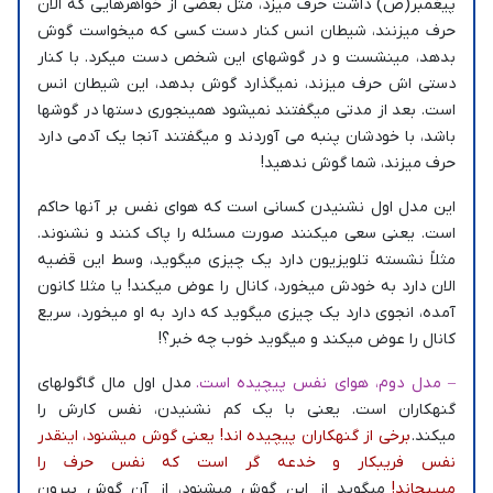
پیغمبر(ص) داشت حرف میزد، مثل بعضی از خواهرهایی که الان
حرف میزنند، شیطان انس کنار دست کسی که میخواست گوش
بدهد، مینشست و در گوشهای این شخص دست میکرد. با کنار
دستی اش حرف میزند، نمیگذارد گوش بدهد، این شیطان انس
است. بعد از مدتی میگفتند نمیشود همینجوری دستها در گوشها
باشد، با خودشان پنبه می آوردند و میگفتند آنجا یک آدمی دارد
حرف میزند، شما گوش ندهید!
این مدل اول نشنیدن کسانی است که هوای نفس بر آنها حاکم
است. یعنی سعی میکنند صورت مسئله را پاک کنند و نشنوند.
مثلاً نشسته تلویزیون دارد یک چیزی میگوید، وسط این قضیه
الان دارد به خودش میخورد، کانال را عوض میکند! یا مثلا کانون
آمده، انجوی دارد یک چیزی میگوید که دارد به او میخورد، سریع
کانال را عوض میکند و میگوید خوب چه خبر؟!
– مدل دوم، هوای نفس پیچیده است.
مدل اول مال گاگولهای
گنهکاران است. یعنی با یک کم نشنیدن، نفس کارش را
میکند.
برخی از گنهکاران پیچیده اند! یعنی گوش میشنود، اینقدر
نفس فریبکار و خدعه گر است که نفس حرف را
میپیچاند!
میگوید از این گوش میشنود، از آن گوش بیرون