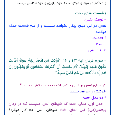
و محکم میشود و میتواند به خود باوری و خودشناسی برسد.
» قسمت بعدی بحث:
– توطئه نفس.
نفس در این میان بیکار نخواهد نشست و از سه قسمت حمله
میکند:
1- اهمیت.
2- مبنا.
3- فراموشی.
– سوره فرقان آیه 43 و 44: “أَرَ‌أَیْتَ مَنِ اتَّخَذَ إِلَهَهُ هَوَاهُ أَفَأَنتَ
تَکُونُ عَلَیْهِ وَکِیلًا”. “أَمْ تَحْسَبُ أَنَّ أَکْثَرَ‌هُمْ یَسْمَعُونَ أَوْ یَعْقِلُونَ إِنْ
هُمْ إِلَّا کَالْأَنْعَامِ بَلْ هُمْ أَضَلُّ سَبِیلًا”.
اگر هوای نفس بر کسی حاکم باشد، خصوصیاتش چیست؟
-گوشش را خواهد بست.
+ دو مدل است:
– مدل اول، مدلی است که شیطان انس میبست که در زمان
پیغمبر(ص) این اتفاق افتاد.
شیطان انس چه کار میکرد؟