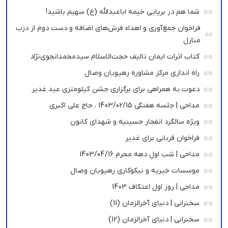
شما هم در برپایی خیمه اباعبدالله (ع) سهیم باشید!
فراخوان جمع‌آوری و اهداء فرش‌های اضافه و دست دوم از درب
منازل
کتاب اثرات ایمان تالیف حجت‌الاسلام سیدمحمدانجوی‌نژاد
راه اندازی مرکز مشاوره رهپویان وصال
دعوت به همراهی برای برگزاری جشن کیلومتری عید غدیر
مداحی | جلسه هفتگی 1403/02/15 ، حاج علی اکبری
ویژه سالگرد انفجار حسینیه و شهدای کانون
فراخوان قربانی برای غدیر
مداحی | شب اول دهه محرم 1403/04/16
موسسات خیریه و نیکوکاری رهپویان وصال
مداحی | روز اول اعتکاف 1403
سخنرانی | دنیای آخرالزمان (11)
سخنرانی | دنیای آخرالزمان (12)