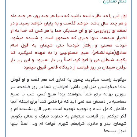
کُنْتُمْ تَعْمَلُونَ “.
اول این را مد نظر داشته باشید که دنیا هر چند روز، هر چند ماه
و هر چند سال باشد، خواهد گذشت و به پایان خواهد رسید. و در
لحظه ی رویارویی تو و آن حسابگر، خدا یا هر کس که خدا به او
اختیار میدهد، تنها چیزی که مسموع است و شنیده میشود،
خودت هستی و رفتار خودت! حتی شیطان به قول امام
صادق(علیه‌السّلام)، هیچ مسئولیتی را به عهده نمیگیرد که
بگوید شیطان من را اغوا کرد، اصلاً زیر بار نمیرود، و این زیر بار
نرفتن شیطان در روز قیامت از دیدگاه قاضی قبول میشود.
میگوید راست میگوید، چطور به کناری ات هم گفت و او گوش
نداد! میخواستی مثل اون باشی! اطرافیان شما در روز قیامت، سر
سوزنی بهانه برای شما نخواهند بود! هیچ کسی شب یا صبح
محاسبه در ذهنش هم نمی آید که فرا فکنی کند! برای اینکه آنجا
عقلمان کامل شده و توجیه توجیه است یعنی الان نشسته ام و
فکر میکنم روز قیامت میتوانم به خداوند تبارک و تعالی بگویم،
شیطان، پدر و مادرم، شرایطم، شهرم، قیافه ام و…، اصلاً اینها
قبول نیست!