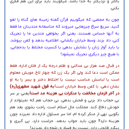
بالاتر و نزدیکتر به خدا باشد، میگویند باید برای این هم فکری
بکنی.
چون به محضی که میگوییم قرآن گفته زمینه های گناه را لغو
کنید، سریع سراغ چیزهایی میروند که متاسفانه متدینان ما فقط
به آنها حساس هستند، یعنی اگر بخواهی متدین ما را تحریک
کنی، داد بزند، وسط خیابان بکشانی، اطلاعیه بدهد و کفن بپوشد،
یا باید آواز زنان را نشانش بدهی یا کنسرت مختلط یا بدحجابی،
با هیچ چیز دیگری تحریک نمیشود!
در قبال صد هزار بی عدالتی و ظلم درجه یک از فلان اداره، فقط
ممکن است دعا کند ولی اگر یک زن که چهار لاخ مویش معلوم
است یا لباسش مناسب نیست یا اختلاط دختر و پسر را به او
نشان دهی، با کفن وسط خیابان است!
به قول شهید مطهری(ره)
در آخر الزمان مخالفت با منکرات بی هزینه مد است!
یعنی بر سر
بی حجاب داد بزنی و فحش بدهی، بی حجاب هم که نمیتواند از
خودش دفاع کند، مملکت مال اسلام است، راحت بشوی بعد هم
بگویی نهی از منکر کرده ام، اما سر مسئول اداره داد نمیزند چون
هزینه دارد!! چون باید جواب بدهد، حراست دارد، پی گیری و
پیگرد قانونی دارد. نسبت به فساد و رشوه داد نمیزند!