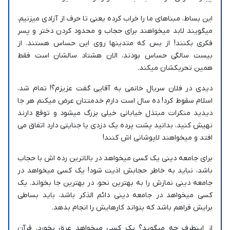
این بساط، مبناهای ما را خراب کرده یعنی تا حرف از آزادی میزنیم،
میگویند لابد میخواهند برای حجاب و محدود کردن دختر و پسر
فکری بکنند! از بس که متدینها روی این حساس هستند. از
بیست سالگی حساس بودند، الان هشتاد سالشان است فقط
همین تحریکشان میکند.
دیدی در فلان سریال خانمی به آقایی گفت عزیزم؟! تمام شد،
اسلام سقوط کرد! ده سال است دارم خدمتتان عرض میکنم هر جا
دیدید منکرات مبتذل خیابانی خیلی بزرگ میشود و توقع دارند
نهیش کنید، بدانید پشت پرده یک دزدی یا جنایتی دارد اتفاق می
افتد و میخواهند لاپوشانی اش کنند!
برای جامعه دینی یک کسی میخواهد در بالاترین رده اش با حجاب
باشد، نباید به خاطر حجابش اذیت شود! یک کسی میخواهد در
جامعه دینی نمازش را به بهترین نحو، در بهترین جا بخواند. یک
کسی میخواهد در جامعه دینی دائم الذکر باشد، باید بساطی
برایش فراهم باشد که بتواند کارهایش را انجام بدهد.
از اینطرف چه میگوید؟ یک کسی میخواهد عرق بخورد، قرآن