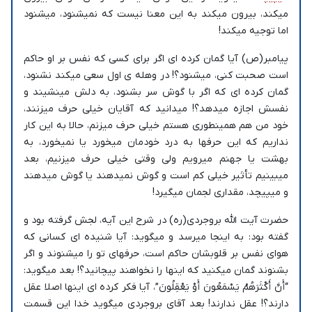
میکند، بیرون میکند به این معنا نیست که نمیشنود، میشنود
اما توجیه میکند!
پیامبر(ص) آیا گمان کرده ای اگر برای کسی که نفس بر او حاکم
است صحبت کنی، میشنود؟! در وهله ی اول سعی میکند نشنود،
گمان کرده ای که اگر با گوش سر بشنود، به دلش مینشیند و
نفسش اجازه میدهد؟! میدانید که آقایان خیلی حرف میزنند،
خود من هم همینطوری هستم خیلی حرف میزنم، حالا به این کار
نداریم که این حرفها به درد خودمان میخورد یا نمیخورد، به
بهشت یا جهنم میرویم ولی وقتی خیلی حرف میزنیم، بعد
میبینیم تأثیر خیلی کم است و گوش نمیدهند یا گوش میدهند
و میپیچد، مقداری لجمان میگیرد!
حضرت آیت الله بروجردی(ره) در شرح این آیه، لجش گرفته بود و
گفته بود: به اینجا میرسد و میگوید: آیا شنیده ای کسانی که
هوای نفس بر قلوبشان حاکم است، حرفهای تو را میشنوند و اگر
بشنوند گمان میکنید که اینها را نخواهند پیچانید؟! بعد میگوید:
“أَنَّ أَکْثَرَ‌هُمْ یَسْمَعُونَ أَوْ یَعْقِلُونَ”، آیا فکر کرده ای اینها اصلا عقل
دارند؟! عقل ندارند! بعد آقای بروجردی میگوید خدا این قسمت