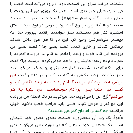
نشدند. می‌آید سراغ این قسمت دوم، «نَزغ» می‌آید اینجا عُجب را
می‌اندازد، خیلی چیز بدی است. یعنی یک روزی من این روایت را
خیلی برایتان گفتم، امام صادق(ع) فرمودند: دو نفر وارد مسجد
شدند درحالیکه اولی در اوج گناه بود و دومی در اوج عبادت. مثل
امشبی، کنار هم نشستند نماز خواندند رفتند بیرون. خدا به
پیغمبر بنی‌اسرائیل وحی کرد این دو تا هر طور داخل شدند
برعکس شدند و خارج شدند. گفت یعنی چه؟ گفت یعنی من
پرونده این آدم خوب و زاهد را دادم به آدم بد؛ پرونده آدم بد را
هم دادم به زاهد؛ جایشان را با هم عوض کردم. پرسید چرا؟ گفت
برای اینکه آمدند نشستند کنار همدیگر و رو به خدا می‌خواستند
نماز بخوانند، زاهد نگاهی به آدم بد کرد و در دلش گفت:
این
عوضی اینجا چه کار می‌کند؟ آدم بد هم به زاهد نگاهی کرد و
گفت: بیا، اینجا جای این‌آدم خوب‌هاست، من اینجا چه کار
می‌کنم؟
نَزغ این را می‌گوید، خدا می‌گوید در یک لحظه من پرونده
این دو نفر را عوض کردم. خیلی باید مراقب عُجب باشیم، خیلی
مراقب.
» چه کسانی امامان گمراهی هستند؟
«أعوذُ بِکَ رَب أن یَحضَرون» قسمت بعدی حضور خود شیطان
است، یک جاهایی خود شیطان که در سوره ناس می‌گوید «مِنَ
الجِنّة وَ النّاس» شیطان جن خودش حاضر می‌شود، در آن فضا