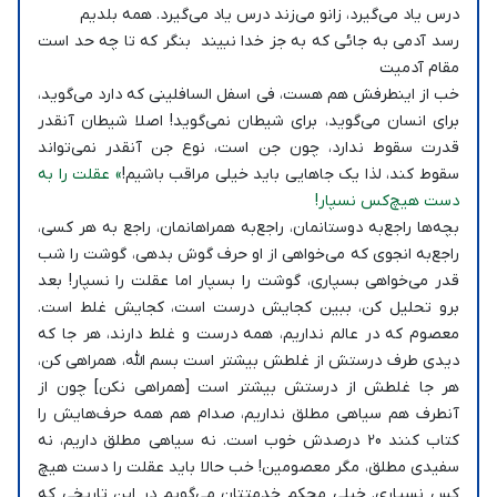
درس یاد می‌گیرد، زانو می‌زند درس یاد می‌گیرد. همه بلدیم
رسد آدمی به جائی که به جز خدا نبیند بنگر که تا چه حد است
مقام آدمیت
خب از اینطرفش هم هست، فی اسفل السافلینی که دارد می‌گوید،
برای انسان می‌گوید، برای شیطان نمی‌گوید! اصلا شیطان آنقدر
قدرت سقوط ندارد، چون جن است، نوع جن آنقدر نمی‌تواند
سقوط کند، لذا یک جاهایی باید خیلی مراقب باشیم!
» عقلت را به
دست هیچ‌کس نسپار!
بچه‌ها راجع‌به دوستانمان، راجع‌به همراهانمان، راجع به هر کسی،
راجع‌به انجوی که می‌خواهی از او حرف گوش بدهی، گوشت را شب
قدر می‌خواهی بسپاری، گوشت را بسپار اما عقلت را نسپار! بعد
برو تحلیل کن، ببین کجایش درست است، کجایش غلط است.
معصوم که در عالم نداریم، همه درست و غلط دارند، هر جا که
دیدی طرف درستش از غلطش بیشتر است بسم الله، همراهی کن،
هر جا غلطش از درستش بیشتر است [همراهی نکن] چون از
آنطرف هم سیاهی مطلق نداریم، صدام هم همه حرف‌هایش را
کتاب کنند 20 درصدش خوب است. نه سیاهی مطلق داریم، نه
سفیدی مطلق، مگر معصومین! خب حالا باید عقلت را دست هیچ
کس نسپاری. خیلی محکم خدمتتان می‌گویم در این تاریخی که