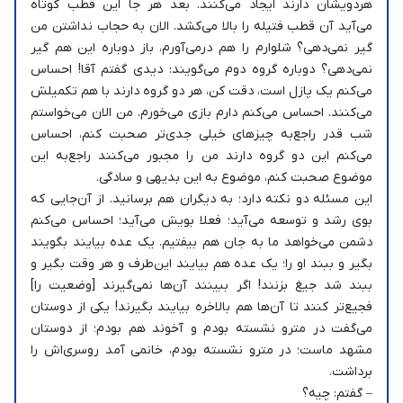
هردویشان دارند ایجاد می‌کنند. بعد هر جا این قطب کوتاه
می‌آید آن قطب فتیله را بالا می‌کشد. الان به حجاب نداشتن من
گیر نمی‌دهی؟ شلوارم را هم درمی‌آورم، باز دوباره این هم گیر
نمی‌دهی؟ دوباره گروه دوم می‌گویند: دیدی گفتم آقا! احساس
می‌کنم یک پازل است، دقت کن، هر دو گروه دارند با هم تکمیلش
می‌کنند. احساس می‌کنم دارم بازی می‌خورم. من الان می‌خواستم
شب قدر راجع‌به چیزهای خیلی جدی‌تر صحبت کنم، احساس
می‌کنم این دو گروه دارند من را مجبور می‌کنند راجع‌به این
موضوع صحبت کنم، موضوع به این بدیهی و سادگی.
این مسئله دو نکته دارد؛ به دیگران هم برسانید. از آن‌جایی که
بوی رشد و توسعه می‌آید؛ فعلا بویش می‌آید؛ احساس می‌کنم
دشمن می‌خواهد ما به جان هم بیفتیم. یک عده بیایند بگویند
بگیر و ببند او را؛ یک عده هم بیایند این‌طرف و هر وقت بگیر و
ببند شد جیغ بزنند! اگر ببینند آن‌ها نمی‌گیرند [وضعیت را]
فجیع‌تر کنند تا آن‌ها هم بالاخره بیایند بگیرند! یکی از دوستان
می‌گفت در مترو نشسته بودم و آخوند هم بودم؛ از دوستان
مشهد ماست؛ در مترو نشسته بودم، خانمی آمد روسری‌اش را
برداشت.
– گفتم: چیه؟