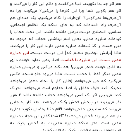
هم اگر جدیدا نگویند، قبلا می‌گفتند و دائم این کار را می‌کنند و
اگر هم بگویی شما چرا این کارها را می‌کنی؟ می‌گوید چرا به
آن‌طرفی‌ها نمی‌گویی؟ آن‌طرف را نگاه می‌کنیم، یک عده‌ای هم
آن‌طرف راه افتاده‌اند که به جای اینکه یک تظاهر اجتماعی،
سیاسی، اقتصادی درست درمان داشته باشند، این بحث حجاب را
کرده‌اند مبارزه مدنی. یعنی اسم برداشتن حجاب که مربوط به
دین هست را گذاشته‌اند مبارزه مدنی دارند این کار را می‌کنند.
مثلا [برایش توضیح دهیم که] این درست نیست،
این مبارزه
مدنی نیست، این مبارزه با خداست،
اصلا ربطی ندارد، خودت داری
به قایق خودت خنجر می‌زنی! بعد نگاه می‌کنی و می‌بینی مبارزه
مدنی دیگر فقط با حجاب نیست. مثلا می‌رود جلو مسجد عکس
می‌گیرد که من می‌خواهم [فلان کار را انجام دهم] می‌خواهد
تحریک کند طرف مقابل را، اصلا معلوم است می‌خواهد تحریک
کند. می‌بینی اگر یک کسی می‌خواهد حجاب داشته باشد 2 هزار
نفر می‌ریزند در پیجش فحش رکیک می‌دهند. بعد کار به جایی
می‌رسد که سلبریتی ما می‌خواهد 19ام مثلا رمضان بگوید «علی»
باز هم می‌ریزند فحش می‌دهند! آقا شما گفتی این حجاب مبارزه
مدنی است. مثل اینکه مبارزه مدنی‌ات به فحش رکیک به
امیرالمومنین«ع» و فحش رکیک به فلان کشید.