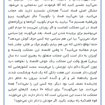
نمی‌آیید تفسیر کنید که آقا فرمودند این بدحجابی رد می‌شود،
مشکل اصلی فساد است؟ همه‌تان نشستید دارید نقد حجاب
می‌کنید، چرا نمی‌آیید فساد را بگویید؟ مگر نمی‌گویید پیرو
ولی‌فقیه هستیم ما؟ بیایید به مردم بگویید آبراه‌ها و بزرگراه‌های
فساد در این مملکت کجاست و اگر زورتان نمی‌رسد ما مردم کفن
می‌پوشیم برای برچیده شدن این فساد. بعد می‌گویند چرا سیاسی
حرف نمی‌زنی؟ بیا، این هم سیاسی، چه کسی حرف گوش می‌دهد؟
حتما توقع داشتی که من هم بیایم بگویم مرگ بر فلان. چقدر شما
مردم مطالبه می‌کنید؟ تا وقتی اقتصاد این مملکت وابسته و
آویزان به دلار است (این جملات متعلق به رهبری است، ده سال
پیش) هیچ وقت این مملکت رنگ خوش اقتصاد را نخواهد دید
چون آمریکا دائم دارد تورمش را می‌فرستد سمت کشورهایی که
آویزان دلار هستند. این هفت بانکی که یک شبه ورشکست شدند
صبح یکدفعه سُر و مُر و گُنده آمدند بیرون به خاطر دلار
چاپ‌شده نصف شب بود دیگر، چه کسی این را نمی‌داند؟ همه
می‌دانند، چرا نمی‌گویند؟ برای اینکه 70 درصد کارهای اجرایی
مملکت ما دست این مدیرانی است که با دلار دارند نان می‌خورند.
قوه قضائیه راه بیفتد بگیرد، اگر خودش با دلار نان نمی‌خورد!