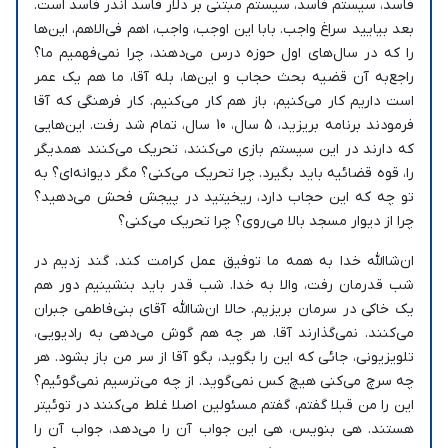
فاسد، سیستم فاسد، سیستم مبتنی بر دلار فاسد اندر فاسد است.
بعد بیایید سراغ واجب. بابا این اوجب، واجب، اهم فی‌الاهم، این‌ها
را که در سال‌های اول حوزه درس می‌دهند، چرا نمی‌فهمیم ما؟
راجع‌به آن قضیه بحث حجاب و این‌ها، بله آقا، ما هم یک عمر
است داریم کار می‌کنیم، باز هم کار می‌کنیم. کار فرهنگی که آقا
فرمودند برنامه بریزید، 5 سال، 10 سال، تمام شد رفت. این‌هایی
که دارند در این سیستم بازی می‌کنند، تحریک می‌کنند همدیگر
را، قوه قضائیه باید بگیرد. چرا تحریک می‌کنی؟ مگر دیوانه‌ای؟ به
تو چه که این حجاب دارد، ریخیتید در پیجش فحش می‌دهید؟
چرا از دیوار مسجد بالا می‌روی؟ چرا تحریک می‌کنی؟
ان‌شاالله خدا به همه ما توفیق عمل کرامت کند. گند زدیم در
شب قدرمان رفت، والا به خدا. شب قدر باید بنشینیم دور هم
یک خاکی در سرمان بریزیم. حالا ان‌شاالله آقای بنی‌فاطمی جبران
می‌کنند. نمی‌گذارند آقا. هر چه هم گوش می‌دهی به رادیویی،
تلویزیونی، جائی که این را بگوید، بگو آقا از سر من باز بشود. هر
چه سرچ می‌کنی هیچ کس نمی‌گوید. از چه می‌ترسیم نمی‌گوئیم؟
این را من قبلا گفتم، گفتم مسئولین اصلا غلط می‌کنند در توئیتر
هستند. هی بنویس، هی این جواب آن را می‌دهد، جواب آن را