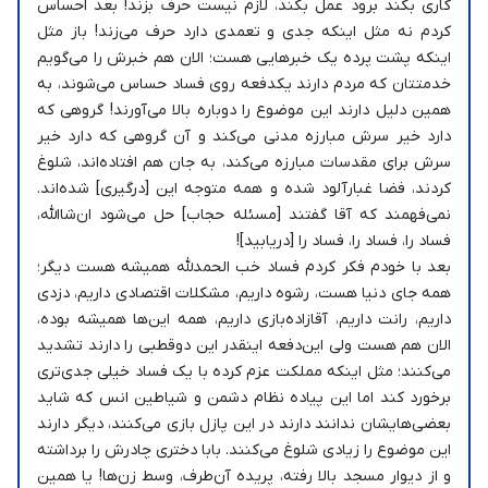
کاری بکند برود عمل بکند، لازم نیست حرف بزند! بعد احساس
کردم نه مثل اینکه جدی و تعمدی دارد حرف می‌زند! باز مثل
اینکه پشت پرده یک خبرهایی هست؛ الان هم خبرش را می‌گویم
خدمتتان که مردم دارند یکدفعه روی فساد حساس می‌شوند، به
همین دلیل دارند این موضوع را دوباره بالا می‌آورند! گروهی که
دارد خیر سرش مبارزه مدنی می‌کند و آن گروهی که دارد خیر
سرش برای مقدسات مبارزه می‌کند، به جان هم افتاده‌اند، شلوغ
کردند، فضا غبارآلود شده و همه متوجه این [درگیری] شده‌اند.
نمی‌فهمند که آقا گفتند [مسئله حجاب] حل می‌شود ان‌شاالله،
فساد را، فساد را، فساد را [دریابید]!
بعد با خودم فکر کردم فساد خب الحمدلله همیشه هست دیگر؛
همه جای دنیا هست، رشوه داریم، مشکلات اقتصادی داریم، دزدی
داریم، رانت داریم، آقازاده‌بازی داریم، همه این‌ها همیشه بوده،
الان هم هست ولی این‌دفعه اینقدر این دوقطبی را دارند تشدید
می‌کنند؛ مثل اینکه مملکت عزم کرده با یک فساد خیلی جدی‌تری
برخورد کند اما این پیاده نظام دشمن و شیاطین انس که شاید
بعضی‌هایشان ندانند دارند در این پازل بازی می‌کنند، دیگر دارند
این موضوع را زیادی شلوغ می‌کنند. بابا دختری چادرش را برداشته
و از دیوار مسجد بالا رفته، پریده آن‌طرف، وسط زن‌ها! یا همین