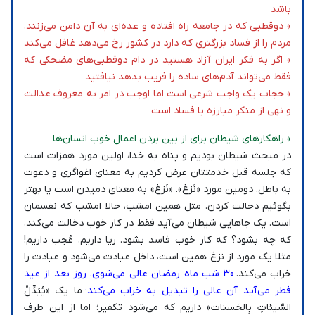
باشد
» دوقطبی که در جامعه راه افتاده و عده‌ای به آن دامن می‌زنند،
مردم را از فساد بزرگتری که دارد در کشور رخ می‌دهد غافل می‌کند
» اگر به فکر ایران آزاد هستید در دام دوقطبی‌های مضحکی که
فقط می‌تواند آدم‌های ساده را فریب بدهد نیافتید
» حجاب یک واجب شرعی است اما اوجب در امر به معروف عدالت
و نهی از منکر مبارزه با فساد است
» راهکارهای شیطان برای از بین بردن اعمال خوب انسان‌ها
در مبحث شیطان بودیم و پناه به خدا، اولین مورد همزات است
که جلسه قبل خدمتتان عرض کردیم به معنای اغواگری و دعوت
به باطل. دومین مورد «نَزغ». «نَزغ» به معنای دمیدن است یا بهتر
بگوئیم دخالت کردن. مثل همین امشب، حالا امشب که نفسمان
است. یک جاهایی شیطان می‌آید فقط در کار خوب دخالت می‌کند،
که چه بشود؟ که کار خوب فاسد بشود. ریا داریم، عُجب داریم!
مثلا یک مورد از نزغ همین است، داخل عبادت می‌شود و عبادت را
خراب می‌کند.
30 شب ماه رمضان عالی می‌شوی، روز بعد از عید
فطر می‌آید آن عالی را تبدیل به خراب می‌کند؛
ما یک «یُبَدِّلُ
السَّیئاتِ بِالحَسنات» داریم که می‌شود تکفیر؛ اما از این طرف