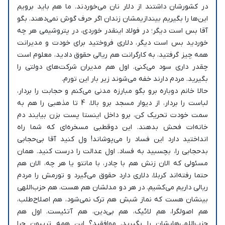
در کشورشان داشتند از دلار نان می‌خوردند. ما هم باید برویم
این‌ها را بگیریم بیندازیمشان زندان اگر حرف گوش نمی‌دهند. بگو
آقا بس است دیگر؛ در فولاد اینقدر خوردی، در پتروشیمی هر چه
خوردید بس است دیگر، دلاری فروختید برای خودت و مدیرانت
همه چیز گرفتید، به کارگرانت هم ریالی حقوق دادید، معلوم است
چقدر داری سود می‌کنی. اول هم مدیران شرکت‌های دولتی را
بگیرید. مردم دارند خفه می‌شوند زیر بار این تورم.
حالا خانم دوباره برو بگو مبارزه مدنی می‌کنم و حجابت را بردار،
لباست را بردار، از دیوار مسجد برو بالا، 4 تا مذهبی را هم به
سمت خودت تحریک کن، برو داخل اینستا پست بزن بیایند دم
خانه‌ات فحش بدهند. این دوقطبی مسخره‌ای که شما راه
انداختید دارد این فساد را می‌پوشاند! ول کنید آقا بی‌حجابی
بدحجابی را، بچسبید به فساد. اول عدالت را درست کنید. همان
مسئولی که الان زنش هم با چادر، با مانتو یا هر چه، الان هم
حتما رفته‌اند کربلا، دلاری دارد حقوق می‌گیرد و تورمش را مردم
ریالی داریم می‌کشیم. در هر دو مدلشان هم هست، هم حزب‌اللهی
بینشان هست که نماز شبش هم ترک نمی‌شود، هم اصلاح‌طلب،
هم اصولگرا، هم لائیک، هم بی‌دین، هم آتئیست. اول هم
حزب‌اللهی‌هایشان را بگیرید، موافقید؟ این همه تریبون چرا