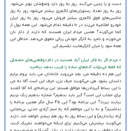
دست و پا زمین می‌آیند. روز به روز دارد وضع‌شان بهتر می‌شود،
روز به روز تعداد رستوران‌های لاکچری بیشتر می‌شود، روز به روز
ماشین‌های فوق لاکچری بیشتر فروش می‌رود، روز به روز ایران
خودرو اطلاعیه می‌زند در 10 دقیقه تمام می‌شود. این همه پول از
کجا می‌آورند؟ همین مردم ایران هستند که دارند از دلار نان
می‌خورند و نامرد به کارگر خودش ریالی حقوق می‌دهد. حداقل این
همه سود را میان کارگرهایت تقسیم کن.
» مردم اگر به فکر ایران آزاد هستید در دام دوقطبی‌های مضحکی
که فقط می‌تواند آدم‌های ساده را فریب بدهد نیافتید
این هم ده دقیقه من، بعد می‌روید خانه‌تان من باید بروم برایم
داستان بشود. هی می‌گویند حرف بزن، حرف این است آقا. نه من
با این بساط گیردادن‌ها موافق هستم؛ این برنامه‌ای که آقا گفتند
برای حجاب این است؟ گیر باید بدهیم؟ شماره بدهیم زنگ بزنیم
بیایند ببرند؟ این برنامه بود؟ این 45 سال مگر همین برنامه را
نداشتیم؟ و نه با این موافقم که به اسم آزادی مدنی، بی‌حجابی
[راه بیاندازیم] و این بساط‌ روز به روز هم بیشتر خواهد شد. دارند
می‌گویند بیشترش می‌کنیم، برای اینکه می‌خواهند تحریک کنند،
برای دوقطبی، و هر دویتان دارید در پازل آمریکا و صهیونیسم و