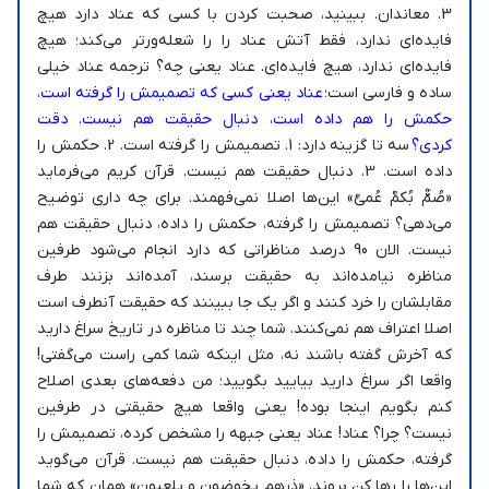
3. معاندان. ببینید، صحبت کردن با کسی که عناد دارد هیچ
فایده‌ای ندارد، فقط آتش عناد را را شعله‌ورتر می‌کند؛ هیچ
فایده‌ای ندارد، هیچ فایده‌ای. عناد یعنی چه؟ ترجمه عناد خیلی
ساده و فارسی است؛
عناد یعنی کسی که تصمیمش را گرفته است،
حکمش را هم داده است، دنبال حقیقت هم نیست. دقت
کردی؟
سه تا گزینه دارد: 1. تصمیمش را گرفته است. 2. حکمش را
داده است. 3. دنبال حقیقت هم نیست. قرآن کریم می‌فرماید
«صُمٌّ بُکمٌ عُمیٌ» این‌ها اصلا نمی‌فهمند. برای چه داری توضیح
می‌دهی؟ تصمیمش را گرفته، حکمش را داده، دنبال حقیقت هم
نیست. الان 90 درصد مناظراتی که دارد انجام می‌شود طرفین
مناظره نیامده‌اند به حقیقت برسند، آمده‌اند بزنند طرف
مقابلشان را خرد کنند و اگر یک جا ببینند که حقیقت آنطرف است
اصلا اعتراف هم نمی‌کنند. شما چند تا مناظره در تاریخ سراغ دارید
که آخرش گفته باشند نه، مثل اینکه شما کمی راست می‌گفتی!
واقعا اگر سراغ دارید بیایید بگویید؛ من دفعه‌های بعدی اصلاح
کنم بگویم اینجا بوده! یعنی واقعا هیچ حقیقتی در طرفین
نیست؟ چرا؟ عناد! عناد یعنی جبهه را مشخص کرده، تصمیمش را
گرفته، حکمش را داده، دنبال حقیقت هم نیست. قرآن می‌گوید
این‌ها را رها کن بروند، «ذرهم یخوضون و یلعبون» همان که شما