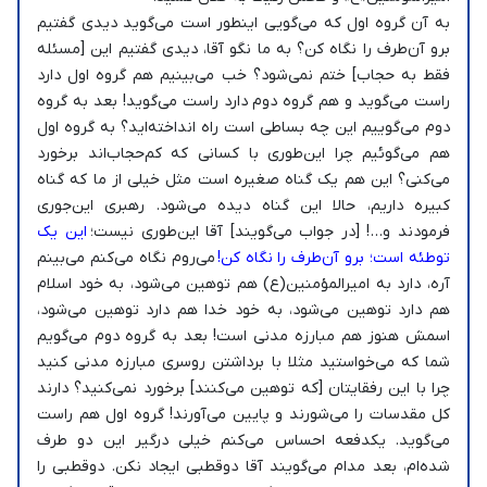
به آن گروه اول که می‌گویی اینطور است می‌گوید دیدی گفتیم
برو آن‌طرف را نگاه کن؟ به ما نگو آقا، دیدی گفتیم این [مسئله
فقط به حجاب] ختم نمی‌شود؟ خب می‌بینیم هم گروه اول دارد
راست می‌گوید و هم گروه دوم دارد راست می‌گوید! بعد به گروه
دوم می‌گوییم این چه بساطی است راه انداخته‌اید؟ به گروه اول
هم می‌گوئیم چرا این‌طوری با کسانی که کم‌حجاب‌اند برخورد
می‌کنی؟ این هم یک گناه صغیره است مثل خیلی از ما که گناه
کبیره داریم، حالا این گناه دیده می‌شود. رهبری این‌جوری
فرمودند و…! [در جواب می‌گویند] آقا این‌طوری نیست؛
این یک
توطئه است؛ برو آن‌طرف را نگاه کن!
می‌روم نگاه می‌کنم می‌بینم
آره، دارد به امیرالمؤمنین(ع) هم توهین می‌شود، به خود اسلام
هم دارد توهین می‌شود، به خود خدا هم دارد توهین می‌شود،
اسمش هنوز هم مبارزه مدنی است! بعد به گروه دوم می‌گویم
شما که می‌خواستید مثلا با برداشتن روسری مبارزه مدنی کنید
چرا با این رفقایتان [که توهین می‌کنند] برخورد نمی‌کنید؟ دارند
کل مقدسات را می‌شورند و پایین می‌آورند! گروه اول هم راست
می‌گوید. یکدفعه احساس می‌کنم خیلی درگیر این دو طرف
شده‌ام، بعد مدام می‌گویند آقا دوقطبی ایجاد نکن. دوقطبی را