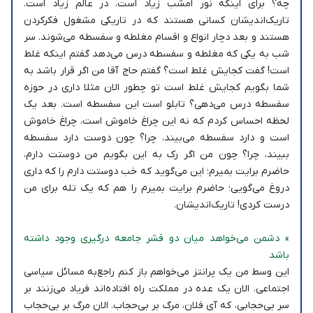
چه؟ برای اینکه نور امشب زیاد است، در عالم زیاد است.
تاریک‌اندیشان کسانی هستند که در تاریکی مشغول فکرکردن
هستند و بعد دچار انواع و اقسام مغلطه و سفسطه می‌شوند. سر
شب به یکی که مغلطه و سفسطه درس می‌دهد گفتم اینکه غلط
است! گفت کجایش غلط است؟ گفتم حاج آقا من اگر قرار باشد به
شما بگویم کجایش غلط است تو چطور الان مثلا داری در حوزه
سفسطه درس می‌دهی؟ تابلو است این سفسطه است. بعد یک
لحظه احساس کردم که نه این چراغ خاموش است، چراغ خاموش
است و دارد سفسطه می‌بیند، چرا؟ چون دوست دارد سفسطه
ببیند، چرا؟ چون من اگر رک به این بگویم من دوستت دارم،
حاضرم برایت بمیرم؛ این می‌گوید که خب دوستت دارم را که داری
دروغ می‌گویی؛ حاضرم برایت بمیرم را هم که یک تله برای من
درست کردی! تاریک‌اندیشان.
» دشمن می‌خواهد میان دو قشر جامعه درگیری وجود داشته
باشد
این وسط من یک پرانتز می‌خواهم باز کنم راجع‌به مسائل سیاسی
اجتماعی. الان یک عده در مملکت راه افتاده‌اند فریاد می‌زنند بر
سر بی‌حجابی، که آی فلان، مرگ بر بی‌حجاب. الان مرگ بر بی‌حجاب