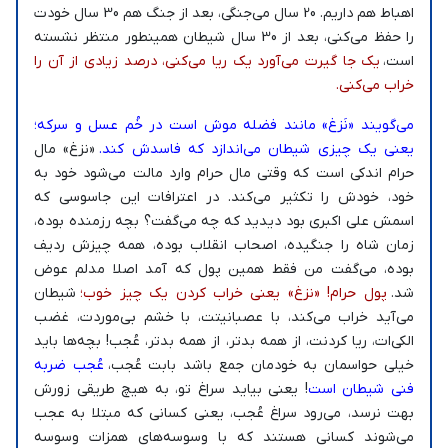
اهباط هم داریم. 20 سال می‌جنگی، بعد از جنگ هم 30 سال خودت
را حفظ می‌کنی، بعد از 30 سال شیطان همینطور منتظر نشسته
است،
یک جا گیرت می‌آورد یک ریا می‌کنی، درصد زیادی از آن را
خراب می‌کنی.
می‌گویند «نَزغ» مانند فضله موش است در خُم عسل و سرکه؛
یعنی یک چیزی شیطان می‌اندازد که فاسدش کند.
«نزغ» مال
حرام اندکی است که وقتی مال حرام وارد مالت می‌شود خود به
خود، خودش را تکثیر می‌کند. در اعترافات این جاسوسی که
اسمش علی اکبری بود دیدید که چه می‌گفت؟ بچه رزمنده بوده،
زمان شاه را جنگیده، اصحاب انقلاب بوده، همه چیزش ردیف
بوده، می‌گفت من فقط همین پول که آمد اصلا مدلم عوض
شد.
پول حرام! «نزغ» یعنی خراب کردن یک چیز خوب؛
شیطان
می‌آید خراب می‌کند، با عصبانیتت، با خشم بی‌موردت، غضب
الکی‌ات، ریا کردنت، از همه بدتر، از همه بدتر، عُجب! بچه‌ها باید
خیلی حواسمان به خودمان جمع باشد بابت عُجب،
عُجب ضربه
فنی شیطان است
! یعنی بیاید سراغ تو، به هیچ طریقی زورش
بهت نرسد، می‌رود سراغ عُجب، یعنی کسانی که مبتلا به عجب
می‌شوند کسانی هستند که با وسوسه‌های همزات وسوسه