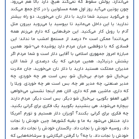
می‌اندازد، پولش سقوط که نمی‌کند هیچ، دارد بالا هم می‌رود،
چون پوتین می‌آید روز اول همه مسئولین را در کاخ جمع می‌کند
و می‌گوید ببینید شما دارید با دلار نان می‌خورید، دو راه بیشتر
ندارید؛ یا این داخل می‌مانید تا بپوسید یا می‌روید بیرون مثل
آدم با روبل کار می‌کنید. این حرف‌هایی که دارم می‌زنم همه
می‌دانند! ممکن است 20 درصد از مستمع امشب ما نداند؛ این
فسادی که با دوقطبی میان مردم دارد پوشیده می¬شود همین
مبارزه امروز جمهوری اسلامی با آقایی دلار است و شما مردم اگر
پشتش درنیائید، همین مردمی که یک درصدی از شما الان
مدیران مملکت هستید دارید با دلار نان می‌خورید، جان مادرت
بی‌خیال شو، مردم، بی‌خیال شو، بس است هر چه خوردی. چه
مدیر صنعتی، چه مدیر هر چه، بس است هر چه خوردی. ویلا را
که داری، ماشین هم که داری، الان هم اینجا نشستی می‌خواهی
الهی العفو بگویی، بی‌خیال شو دیگر، بس است دیگر، مردم دارند
بیچاره می‌شوند. هی بنشینید بگویید یک فکری برای گرانی بکنید،
چه فکری برای گرانی بکنند؟ آویزان دلار هستیم و تورم آمریکا
دارد منتقل می‌شود به ما و بقیه کشورها. چین خودش را نجات
داد، روسیه خودش را نجات داد، پاکستان خودش را نجات داد، هند
خودش را نجات داد، با چه؟ با گرفتن الیگارشی و سرشاخه‌هایی که