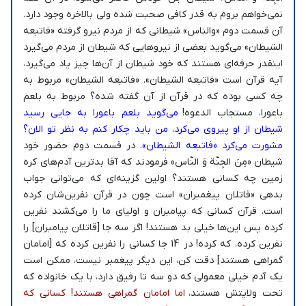
نمی‌خواهم بروم به قدر کافی صحبت شده ولی بالاخره وجود دارد.
آن قسمت دوم «والناس» شیطانی که از مردم نیرو گرفته «فاتبعه
الشیطان» می‌گوید بعضی از نیروهایی که شیطان از مردم می‌گیرد
اینقدر حرفه‌ای هستند که خود شیطان از آن‌ها چیز یاد می‌گیرد،
آیه قرآن است «فاتبعه الشیطان». «فاتبعه الشیطان» مربوط به
چه کسی بوده که در قرآن از آن گفته شده؟ مربوط به بلعم
باعورا، مستجاب الدعوه!
می‌گوید بلعم باعورا به جایی رسید
شیطان از او پیروی می‌کرد، من باید چکار کنم به نظر تو الان؟
مشورت می‌کرد «فاتبعه الشیطان»
. در قسمت دوم حضور خود
شیطان «مِنَ الجِنّة وَ النّاس» فرمودند که آقا بدترین آدم‌های کره
زمین چه کسانی هستند؟ اولین گزینه‌ای که می‌توانی جواب
بدهی «قاتلان پیغمبران» است چون در قرآن نفرین‌شان کرده
است. قرآن کسانی که پیامبران و اولیای ما را می‌کشند نفرین
کرده پس این‌ها خیلی بد هستند! اگر سه جا [قاتلان پیامبران] را
نفرین کرده، که کرده! در 14 جا کسانی را نفرین کرده که [امامان
گمراهی هستند] دقت کن، این دیگر پیغمبر نیست، ممکن است
یک آدم خیلی معمولی که دو سه تا رفیق دارد، با یک خانواده که
تحت ولایتش هستند،
اما امامان گمراهی هستند! کسانی که