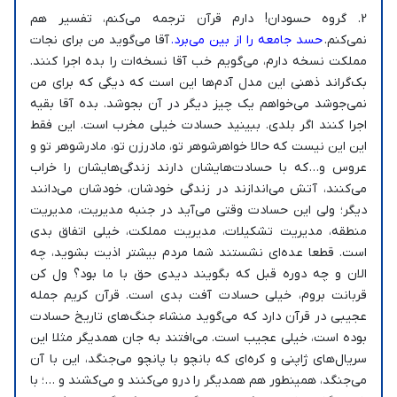
2. گروه حسودان! دارم قرآن ترجمه می‌کنم، تفسیر هم
نمی‌کنم.
حسد جامعه را از بین می‌برد.
آقا می‌گوید من برای نجات
مملکت نسخه دارم، می‌گویم خب آقا نسخه‌ات را بده اجرا کنند.
بک‌گراند ذهنی این مدل آدم‌ها این است که دیگی که برای من
نمی‌جوشد می‌خواهم یک چیز دیگر در آن بجوشد. بده آقا بقیه
اجرا کنند اگر بلدی. ببینید حسادت خیلی مخرب است. این فقط
این این نیست که حالا خواهرشوهر تو، مادرزن تو، مادرشوهر تو و
عروس و…که با حسادت‌هایشان دارند زندگی‌هایشان را خراب
می‌کنند، آتش می‌اندازند در زندگی خودشان، خودشان می‌دانند
دیگر؛ ولی این حسادت وقتی می‌آید در جنبه مدیریت، مدیریت
منطقه، مدیریت تشکیلات، مدیریت مملکت، خیلی اتفاق بدی
است. قطعا عده‌ای نشستند شما مردم بیشتر اذیت بشوید، چه
الان و چه دوره قبل که بگویند دیدی حق با ما بود؟ ول کن
قربانت بروم، خیلی حسادت آفت بدی است. قرآن کریم جمله
عجیبی در قرآن دارد که می‌گوید منشاء جنگ‌های تاریخ حسادت
بوده است، خیلی عجیب است. می‌افتند به جان همدیگر مثلا این
سریال‌های ژاپنی و کره‌ای که بانچو با پانچو می‌جنگد، این با آن
می‌جنگد، همینطور هم همدیگر را درو می‌کنند و می‌کشند و …؛ با