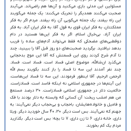
مسئولین این مدلی بازی می‌کنید و آن‌ها هم راضی‌اند. می‌آیند
صحبت می‌کنند همدیگر را تحریک می‌کنند؛ یک جمله می‌گویند
این راه بیفتد، یک جمله می‌گویی آن راه بیفتد. مردم اگر به فکر
مملکتتان، به فکر ایران قوی به قول آقا، به فکر ایران آباد، به فکر
ایران آزاد، بی‌خیال اسلام، اگر به فکر این‌ها هستید در دام
دوقطبی‌های مضحکی که فقط می‌تواند آدم‌های ساده را فریب
بدهد نیافتید. برگردید صحبت‌های دو روز قبل آقا را ببینید، چند
تا آدم شرح کردند روی این قسمتش که آقا این موج بدحجابی
می‌گذرد ان‌شاالله، موضوع اصلی فساد است، فساد است، فساد.
چند نفر آمدند این سه تا فساد را باز کنند بگویند بسم الله
الرحمن الرحیم، آقا اینطور فرمودند، این سه تا فساد این‌هاست،
این آیتم‌ها در جمهوری اسلامی نه اینکه فاسد است، فسادزاست.
حاکمیت دلار در جمهوری اسلامی فسادزاست. 30 درصد مستمع
من هم امشب ریخت؛ آن‌ کسانی که وابسته به دلار بودند با فک
و فامیل‌ و خانواده‌هایشان، باحجاب و بی‌حجاب دیگر نمی‌آیند؛ به
جهنم که نمی‌آیند. بس است دیگر. 30، 40 سال خوردید دیگر، ویلا
داری، خانه داری، 6 تا زن داری، 7 تا بچه؛ بس است دیگر. بگذارید
مردم یک کم بخورند.