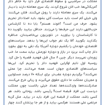
مملکت در سراشیبی و سقوط اقتصادی قرار دارد به خاطر دلار
آمریکائی‌ها، خب الان شروع کردند، یک سری معامله دارند با دینار
می‌کنند، یک سری معامله دارند با روبل می‌کنند، فلان می‌کنند؛
ولی خیلی کم است، باید سیاست کلی بشود، باید اصلا دلار تحریم
بشود. حرف من است؟ آخوند هستم؟ بابا ده تا کارشناس
حزب‌اللهی دارند این حرف‌ها را می‌زنند. حداقل بیایید بگویید ده
تا کارشناستان را بیاورید در تلویزیون بی‌خاصیتتان، مناظره
بگذارید بگویید آقا یک نفر جواب این‌ها را بدهد. سیاست‌های
اقتصادی، خودمان را بکشیم دوباره آمریکا یک تقی به توق بخورد
دلار چاپ کند بریزد در بازار و دوباره تورمش بیاید سمت ما. خب
زورمان نمی‌رسد دیگر. چین 8 سال قبل فهمید قضیه را حل کرد.
روسیه اول تایم اوکراین فهمید دلار را تحریم کرد. این‌ها
سیاست‌های اقتصادی جهان است. همه می‌دانند، چرا عملی
نمی‌کنند؟ برگردیم دوباره عقب‌تر، برای اینکه 70 درصد مسئولین
و مجریان مملکت ما دلاری حقوق می‌گیرند و ریالی خرج می‌کنند.
صادرکننده‌ها، واردکننده‌ها، تعداد خیلی بالاست؛ چون مملکت
دردست این افراد قبضه است!! رئیسی باشد، روحانی باشد، هر
کسی باشد، مملکت از قبضه این‌ افراد باید در بیاید. مثل گربه
مرتضی علی هستند؛ هرکسی بیاید و از هر جا پرتشان کنند چهار