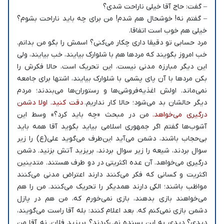
– گفت: حاج آقا خیلی ناراحت شدی؟
– گفتم نه! خوشحال هم شدم! من برای چه باید ناراحت بشوم؟
خیلی هم خوب است اتفاقا.
مرد حسابی تو دقیقا داری چکار می‌کنی؟ اسمش را بگو من بدانم.
خب امروز بگویند که مردها هم با شلوارک بیایند، خب بیایند، ولی
این دیگر مبارزه مدنی نیست، این تحریک است. حالا فکرش را
بکن مردها با آن پای پشمی با شلوارک بیایند، اشتها برای جامعه
نمی‌ماند. اولش اغذیه‌فروشی‌ها و رستوران‌ها می‌بندند؛ مردم
دیگر حالشان بد می‌شود؛ حالا کار نداریم.
دقت کنید. اولا دشمن
درگیری می‌خواهد.
من در مبحث «چه باید کرد؟» وسط این
آشوب‌ها گفتم اگر جمهوری اسلامی بیاید بگوید آقا همه باید
بی‌حجاب باشند، دشمن می‌آید این‌طرف می‌گوید علی(ع) را زیر
سوال بردند، شیعه را زیر سوال بردند، بریزید آتش بزنید. دشمن
درگیری می‌خواهد. آن عده اکثریتی در دو طرف هستند. متدینین
اکثریت و کسانی که فکر می‌کنند دارند اعتراض مدنی می‌کنند
مواظب باشند؛ الکی دارند همدیگر را تحریک می‌کنند. من را هم
می‌خواهند بازی بدهند، بازی نمی‌خورم که، من هم در پازل
دشمن بازی نمی‌کنم که. بعد اعلام کنند: بله آقا راست می‌گویند،
دیدی؟ دیدی به این بسنده نمی‌کردند؟ بریزید فلان. نه آقا من