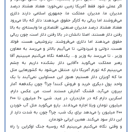
اگر عملی شود فقط آمریکا زمین نمی‌خورد؛ هفتاد هشتاد درصد
مدیران ما، مدیران مملکت ما، جمهوری اسلامی دارند دلاری
می‌فروشند اما ریالی به کارگر حقوق می‌دهند؛ دلار که بالا می‌رود
هفتاد هشتاد درصد مدیران صنعتی، اقتصادی ما وابسته‌ی به بالا
رفتن دلار هستند، اصلا نانشان در بالا رفتن دلار است، چون ریالی
حقوق می‌دهند اما دلاری می‌فروشند. پتروشیمی هست، فولاد
هست، دولتی و غیردولتی، تا می‌آییم بالاتر و می‌رسد به معاون
وزیر ، تا می‌رسد به وزیر و… یکدفعه نگاه می‌کنیم می‎بینیم آقا
رهبر مملکت می‌گوید «آقایی دلار بشکند» داریم به چشم
می‌بینیم که تورم آمریکا دارد منتقل می‌شود به کشورهایی مثل
ما که آویزان دلار هستیم؛ هنوز این‌ مسئولین نمی‌آیند با یک
واحد پول دیگری خرید و فروش کنند! چرا؟ چون یکدفعه آمار
بیرون می‌آید، قشنگ آمارش مستند است، من عکس دارم،
اسکرین دارم که در مازندران، در عید، شبی 60 میلیون تا 200
میلیون تومان ویلا اجاره می‌دادند. یارو می‌گوید مثل آب خوردن
200 میلیون را می‌دهد برای یک شب، چرا؟ چون به شدت دارد از
این دلار سود می‌کند. همین ایرانی خودمان.
و وقتی نگاه می‌کنیم می‌بینیم که روسیه جنگ اوکراین را راه