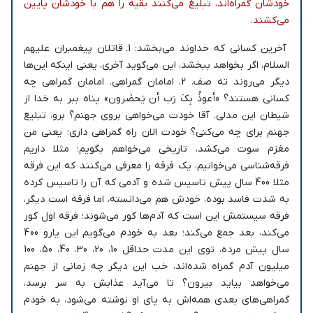
خودشان گمراه‌اند، تبلیغ می‌کنند بقیه را هم با خودشان پایین
می‌کشند
.
آخرین کسانی که خداوند می‌بخشد: 1. قاتلان پیغمبران علیهم
السلام، اگر بخواهد ببخشد، این می‌گوید آخری، یعنی اینکه این‌ها
دیگر می‌روند ته صف. 2. امامان گمراهی. امامان گمراهی چه
کسانی هستند؟ «أعوذُ بِکَ رَب أن یَحضَرون» پناه ببر به خدا از
شیطان این مدلی. آقا خودت می‌خواهی بروی جهنم؟ برو، تبلیغ
جهنم برای چه می‌کنی؟ خودت الان راه گمراهی داری؛ یعنی من
مغزم سوت می‌کشد، تاریخی می‌خواهم بگویم؛ مثلا داریم
فرقه‌شناسی می‌خوانیم، یک فرقه را معرفی می‌کنند که این فرقه
مثلا 400 سال پیش تاسیس شده و آدمی که آن را تاسیس کرده
به شدت فاسد بوده، خودش هم می‌دانسته، اما فرقه است دیگر،
فرقه سیستمش این است که آدم‌ها کور می‌شوند؛ فرقه اول کور
می‌کند، بعد جمع می‌کند؛ بعد به خودم می‌گویم این یارو 400
سال پیش مرده، توی این مدت حداقل 10، 20، 30، 40، 50، 100
میلیون آدم گمراه شده‌اند، خب این دیگر چه زمانی از جهنم
می‌خواهد بیاید بیرون؟ تا می‌آید عذابش به سر برسد،
گمراهی‌های بعدی همه‌اش به پای او نوشته می‌شود، به خودم