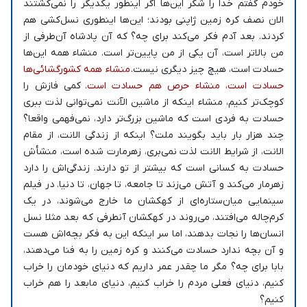
خودم گفتم خدا را شکر این‌ها اگر اینطور یکدیگر را نمی‌کشتند
الان نصف کره زمین ژاپنی بودند؛ این‌ها اینطوری نسل‌کشی هم
کردند. بعد آدم فکر می‌کند برای چه؟ که آن پادشاه آن‌طرفی از
من بالاتر است، آن یکی از من پایین‌تر است. منشاء همه این‌ها
حسادت است، هیچ چیز دیگری نیست.
منشاء همه کشورگشائی‌ها
حسادت است، منشاء حرص هم حسادت است.
کمی فازش را
کوچک‌تر کنیم، منشاء اینکه از ماشین الآنت نمی‌توانی لذت ببری
حسادت به فردی است که ماشین بزرگ‌تر دارد، نمی‌فهمی واقعا؟
چند هزار بار باید بگویند ملت؟ اینکه از زندگی الانت، از مقام
الانت، از شرایط الانت لذت نمی‌بری، زهرمارت شده است، منشأش
حسادت به کسانی است که بیشتر از تو دارند. زندگی‌اش را دارد
زهرمار می‌کند و آتش می‌زند تا جامعه، تا جهان، تا دنیا. در فیلم
سینمایی میان‌ستاره‌ای از کهکشان ما خارج می‌شوند، در یک
کرم‌چاله می‌افتند، می‌روند در کهکشان آنطرفی که بعد مثلا نسل
انسان‌ها را نجات بدهند، اما سر اینکه این به فکر بچه‌اش هست
و آن بچه ندارد حسادت می‌کنند و کره زمین را به فنا می‌دهند،
بابا برای چه؟ مگر ما چقدر عمر داریم که دنیای خودمان را خراب
کنیم، دنیای فعلی مردم را خراب کنیم، دنیای مابعد را هم خراب
کنیم؟