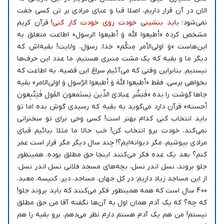
الان در آن قرار داریم، اصلا قبا و عبای مرادی بر تن کسی جفت
نمی‌شود؛
باید بنشینی خودت روی خودت کار کنی!
قرآن کریم
مشخص کرده «أطیعوا الله وَ أطیعوا الرسول» اطاعت متعلق به
این‌هاست «وَ اولی‌الأمر مِنکُم» خدا، رسول، ولایت! بقیه‌اش که
دیگر ما و بقیه که یک مشت منبری‌ هستیم، ما عدد این حرف‌ها
نیستیم. بنابراین وقتی که می‌آئیم سراغ این قضیه، به اطاعت که
بخواهی برسی، فقط «أطیعوا اللهَ وَ أطیعوا الرَّسول وَ اولی‌الامر» بقیه
جاها گوشت را بده «فَبَشِّر عِبادیَ الذّینَ یَستَمعونَ القَول فَیَتَّبِعونَ
أحسنه» قرآن دارد می‌گوید به بقیه که رسیدی گوش بده اما تو
باید انتخاب کنی کدام بهتر است! کسی وحی برای تو سخنرانی
نمی‌کند، خودت برو انتخاب کن! خب حالا ما مثلا بیائیم قبای
مرادی بپوشیم، مگر دیوانه‌ایم؟! چند سال دیگر مگر قرار است عمر
کنم؟ بعد یک عده فکر می‌کنند اینجا حق مطلق بوده. همینطور
جلو بروند، نسل اندر نسل، بچه‌های مسجد فلانی نسل اندر نسل،
از این مساجد زیاد داریم؛ در کل جهان، مساجد، دیر، کنیسه، معبد،
400 سال است که همه همینطور فکر می‌کنند که باید بروند جلو!
که چه؟ که یک آدم همان اول به آن‌ها نگفته آقا من حق مطلق
نیستم! من هم یک آدم هستم دارم نظر می‌دهم، برو بقیه را هم