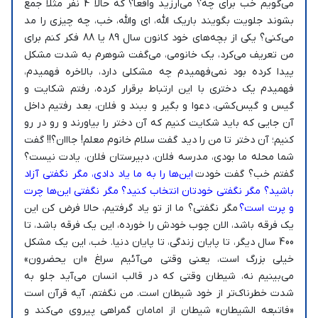
می‌گویم خب برای چه؟ می‌ارزید واقعا؟ که حالا 4 نفر مثلا جمع
بشوند جلویت بگویند باریک الله، ای والله، خب، چه چیزی را مد
می‌کنی؟ یکی از بچه‌های خود کانون سال 89 یا 88 فکر کنم برای
من تعریف می‌کرد، یک خانومی، می‌گفت شوهرم به شدت مشکل
پیدا کرده بود نمی‌فهمیدم چه مشکلی دارد، بالاخره فهمیدم،
فهمیدم یک دختری با این ارتباط برقرار کرده، رفتم شکایت و
گیس و گیس‌کشی، دعوا و بگیر و ببند و فلان، بعد رفتیم داخل
آن جایی که باید شکایت کنیم که آن دختر را بیاورند و رو در رو
کنیم؛ آن دختر تا من را دید گفت سلام خانوم معلم! جااان؟!! گفت
شما محله ما بودی، مدرسه فلان، دبیرستان فلان، یادت نیست؟
گفتم خب؟ گفت خودت
این‌ها را به ما یاد دادی، مگر نگفتی آزاد
باشید؟ مگر نگفتی خودتان انتخاب کنید؟ مگر نگفتی این‌ها چرت
و پرت است؟
مگر نگفتی؟ ما از تو یاد گرفتیم، حالا فرض کن این
یک فرقه باشد، الان چوب خودش را خورده، این یک فرقه باشد، تا
400 سال دیگر، تا پایان زندگی، تا پایان دنیا. خب، این یک مشکل
خیلی بزرگ است، یعنی وقتی می‌آئیم سراغ «ان یحضرون»
می‌بینیم نه، شیطان وقتی که در قالب انسان می‌آید جلو به
شدت خطرناک‌تر از خود شیطان است. من نگفتم، آیه قرآن است
«فاتبعه الشیطان» شیطان از امامان گمراهی پیروی می‌کند و