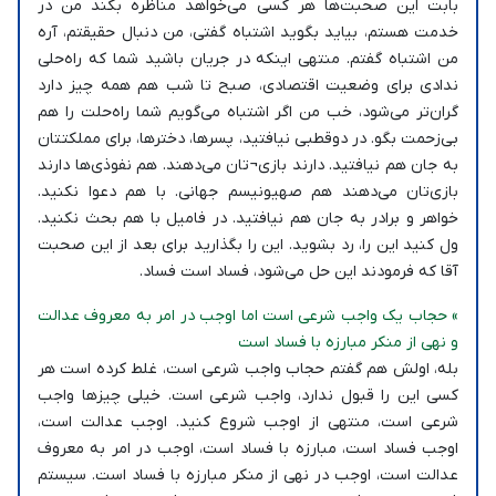
بابت این صحبت‌ها هر کسی می‌خواهد مناظره بکند من در
خدمت هستم، بیاید بگوید اشتباه گفتی، من دنبال حقیقتم، آره
من اشتباه گفتم. منتهی اینکه در جریان باشید شما که راه‌حلی
ندادی برای وضعیت اقتصادی، صبح تا شب هم همه چیز دارد
گران‌تر می‌شود، خب من اگر اشتباه می‌گویم شما راه‌حلت را هم
بی‌زحمت بگو. در دوقطبی نیافتید، پسرها، دخترها، برای مملکتتان
به جان هم نیافتید. دارند بازی¬تان می‌دهند. هم نفوذی‌ها دارند
بازی‌تان می‌دهند هم صهیونیسم جهانی. با هم دعوا نکنید.
خواهر و برادر به جان هم نیافتید. در فامیل با هم بحث نکنید.
ول کنید این را، رد بشوید. این را بگذارید برای بعد از این صحبت
آقا که فرمودند این حل می‌شود، فساد است فساد.
» حجاب یک واجب شرعی است اما اوجب در امر به معروف عدالت
و نهی از منکر مبارزه با فساد است
بله، اولش هم گفتم حجاب واجب شرعی است، غلط کرده است هر
کسی این را قبول ندارد، واجب شرعی است. خیلی چیزها واجب
شرعی است، منتهی از اوجب شروع کنید. اوجب عدالت است،
اوجب فساد است، مبارزه با فساد است، اوجب در امر به معروف
عدالت است، اوجب در نهی از منکر مبارزه با فساد است. سیستم