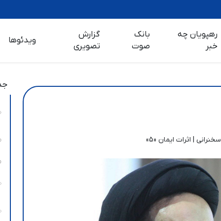
رهپویان چه
بانک
گزارش
ویدئوها
خبر
صوت
تصویری
جد
سخنرانی | اثرات ایمان «5»