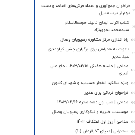
فراخوان جمع‌آوری و اهداء فرش‌های اضافه و دست
دوم از درب منازل
کتاب اثرات ایمان تالیف حجت‌الاسلام
سیدمحمدانجوی‌نژاد
راه اندازی مرکز مشاوره رهپویان وصال
دعوت به همراهی برای برگزاری جشن کیلومتری
عید غدیر
مداحی | جلسه هفتگی 1403/02/15 ، حاج علی
اکبری
ویژه سالگرد انفجار حسینیه و شهدای کانون
فراخوان قربانی برای غدیر
مداحی | شب اول دهه محرم 1403/04/16
موسسات خیریه و نیکوکاری رهپویان وصال
مداحی | روز اول اعتکاف 1403
سخنرانی | دنیای آخرالزمان (11)