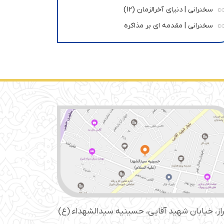
سخنرانی | دنیای آخرالزمان (12)
سخنرانی | مقدمه ای بر مذاکره
از، خیابان شهید آقایی، حسینیه سید‌الشهداء (ع)