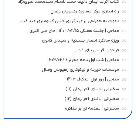
کتاب اثرات ایمان تالیف حجت‌الاسلام سیدمحمدانجوی‌نژاد
راه اندازی مرکز مشاوره رهپویان وصال
دعوت به همراهی برای برگزاری جشن کیلومتری عید غدیر
مداحی | جلسه هفتگی 1403/02/15 ، حاج علی اکبری
ویژه سالگرد انفجار حسینیه و شهدای کانون
فراخوان قربانی برای غدیر
مداحی | شب اول دهه محرم 1403/04/16
موسسات خیریه و نیکوکاری رهپویان وصال
مداحی | روز اول اعتکاف 1403
سخنرانی | دنیای آخرالزمان (11)
سخنرانی | دنیای آخرالزمان (12)
سخنرانی | مقدمه ای بر مذاکره