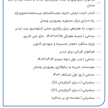
منازل
کتاب اثرات ایمان تالیف حجت‌الاسلام سیدمحمدانجوی‌نژاد
راه اندازی مرکز مشاوره رهپویان وصال
دعوت به همراهی برای برگزاری جشن کیلومتری عید غدیر
مداحی | جلسه هفتگی 1403/02/15 ، حاج علی اکبری
ویژه سالگرد انفجار حسینیه و شهدای کانون
فراخوان قربانی برای غدیر
مداحی | شب اول دهه محرم 1403/04/16
موسسات خیریه و نیکوکاری رهپویان وصال
مداحی | روز اول اعتکاف 1403
سخنرانی | دنیای آخرالزمان (11)
سخنرانی | دنیای آخرالزمان (12)
سخنرانی | مقدمه ای بر مذاکره