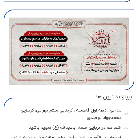
پربازدید ترین ها
مداحی | دهه اول فاطمیه ، کربلایی میثم بهرامی، کربلایی
محمدجواد توحیدی
شما هم در برپایی خیمه اباعبدالله (ع) سهیم باشید!
فراخوان جمع‌آوری و اهداء فرش‌های اضافه و دست دوم از درب