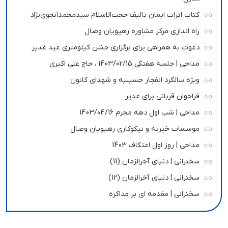
کتاب اثرات ایمان تالیف حجت‌الاسلام سیدمحمدانجوی‌نژاد
راه اندازی مرکز مشاوره رهپویان وصال
دعوت به همراهی برای برگزاری جشن کیلومتری عید غدیر
مداحی | جلسه هفتگی 1403/02/15 ، حاج علی اکبری
ویژه سالگرد انفجار حسینیه و شهدای کانون
فراخوان قربانی برای غدیر
مداحی | شب اول دهه محرم 1403/04/16
موسسات خیریه و نیکوکاری رهپویان وصال
مداحی | روز اول اعتکاف 1403
سخنرانی | دنیای آخرالزمان (11)
سخنرانی | دنیای آخرالزمان (12)
سخنرانی | مقدمه ای بر مذاکره