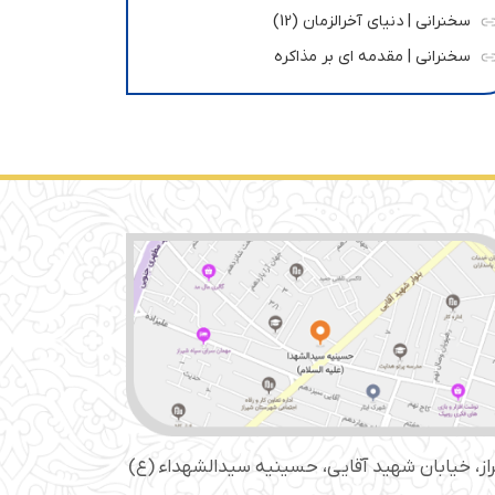
سخنرانی | دنیای آخرالزمان (12)
سخنرانی | مقدمه ای بر مذاکره
از، خیابان شهید آقایی، حسینیه سید‌الشهداء (ع)