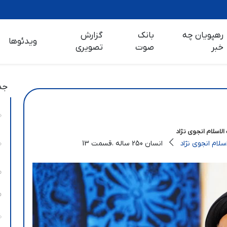
رهپویان چه
بانک
گزارش
ویدئوها
خبر
صوت
تصویری
جد
لاسلام انجوی نژاد
لام انجوی نژاد
انسان 250 ساله ،قسمت 13