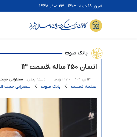
امروز 18 مرداد 1405 - 23 صفر 1448
بانک صوت
انسان 250 ساله ،قسمت 13
13 تیر 1404
- 11:17 ق.ظ
دسته بندی:
سخنرانی حجت ا
صفحه نخست
بانک صوت
سخنرانی حجت الاس