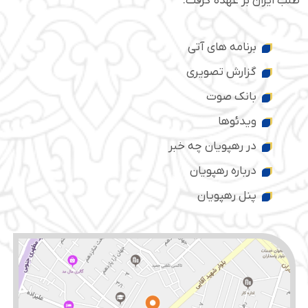
طلب ایران بر عهده گرفت.
برنامه های آتی
گزارش تصویری
بانک صوت
ویدئوها
در رهپویان چه خبر
درباره رهپویان
پنل رهپویان