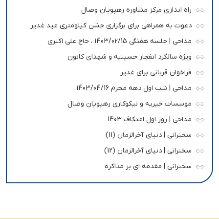
راه اندازی مرکز مشاوره رهپویان وصال
دعوت به همراهی برای برگزاری جشن کیلومتری عید غدیر
مداحی | جلسه هفتگی 1403/02/15 ، حاج علی اکبری
ویژه سالگرد انفجار حسینیه و شهدای کانون
فراخوان قربانی برای غدیر
مداحی | شب اول دهه محرم 1403/04/16
موسسات خیریه و نیکوکاری رهپویان وصال
مداحی | روز اول اعتکاف 1403
سخنرانی | دنیای آخرالزمان (11)
سخنرانی | دنیای آخرالزمان (12)
سخنرانی | مقدمه ای بر مذاکره