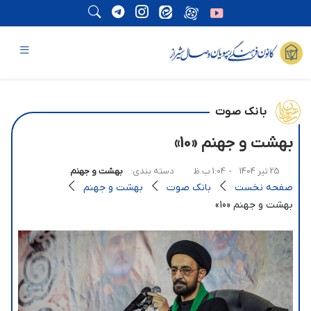
بانک صوت
بهشت و جهنم «10»
25 تیر 1404
- 1:04 ب.ظ
دسته بندی:
بهشت و جهنم
صفحه نخست
بانک صوت
بهشت و جهنم
بهشت و جهنم «10»