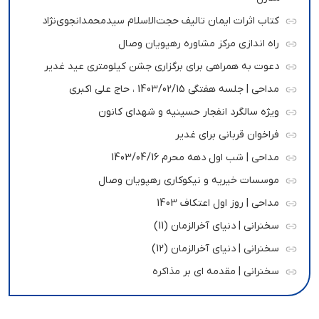
کتاب اثرات ایمان تالیف حجت‌الاسلام سیدمحمدانجوی‌نژاد
راه اندازی مرکز مشاوره رهپویان وصال
دعوت به همراهی برای برگزاری جشن کیلومتری عید غدیر
مداحی | جلسه هفتگی 1403/02/15 ، حاج علی اکبری
ویژه سالگرد انفجار حسینیه و شهدای کانون
فراخوان قربانی برای غدیر
مداحی | شب اول دهه محرم 1403/04/16
موسسات خیریه و نیکوکاری رهپویان وصال
مداحی | روز اول اعتکاف 1403
سخنرانی | دنیای آخرالزمان (11)
سخنرانی | دنیای آخرالزمان (12)
سخنرانی | مقدمه ای بر مذاکره