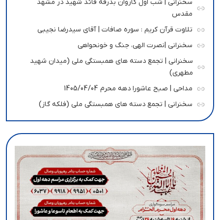
سخنرانی | شب اول کاروان بدرقه قائد شهید در مشهد
مقدس
تلاوت قرآن کریم : سوره صافات | آقای سیدرضا نجیبی
سخنرانی |نصرت الهی، جنگ و خونحواهی
سخنرانی | تجمع دسته های همبستگی ملی (میدان شهید
مطهری)
مداحی | صبح عاشورا دهه محرم 1405/04/04
سخنرانی | تجمع دسته های همبستگی ملی (فلکه گاز)