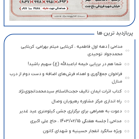
پربازدید ترین ها
مداحی | دهه اول فاطمیه ، کربلایی میثم بهرامی، کربلایی
محمدجواد توحیدی
شما هم در برپایی خیمه اباعبدالله (ع) سهیم باشید!
فراخوان جمع‌آوری و اهداء فرش‌های اضافه و دست دوم از درب
منازل
کتاب اثرات ایمان تالیف حجت‌الاسلام سیدمحمدانجوی‌نژاد
راه اندازی مرکز مشاوره رهپویان وصال
دعوت به همراهی برای برگزاری جشن کیلومتری عید غدیر
مداحی | جلسه هفتگی 1403/02/15 ، حاج علی اکبری
ویژه سالگرد انفجار حسینیه و شهدای کانون