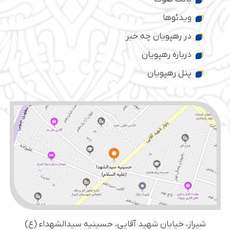
ویدئوها
در رهپویان چه خبر
درباره رهپویان
پنل رهپویان
شیراز، خیابان شهید آقایی، حسینیه سید‌الشهداء (ع)