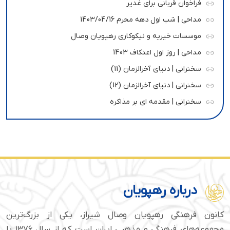
فراخوان قربانی برای غدیر
مداحی | شب اول دهه محرم 1403/04/16
موسسات خیریه و نیکوکاری رهپویان وصال
مداحی | روز اول اعتکاف 1403
سخنرانی | دنیای آخرالزمان (11)
سخنرانی | دنیای آخرالزمان (12)
سخنرانی | مقدمه ای بر مذاکره
درباره رهپویان
کانون فرهنگی رهپویان وصال شیراز، یکی از بزرگ‌ترین
مجموعه‌های فرهنگی و مذهبی ایران است که از سال ۱۳۷۶ با