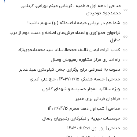
مداحی | دهه اول فاطمیه ، کربلایی میثم بهرامی، کربلایی
محمدجواد توحیدی
شما هم در برپایی خیمه اباعبدالله (ع) سهیم باشید!
فراخوان جمع‌آوری و اهداء فرش‌های اضافه و دست دوم از درب
منازل
کتاب اثرات ایمان تالیف حجت‌الاسلام سیدمحمدانجوی‌نژاد
راه اندازی مرکز مشاوره رهپویان وصال
دعوت به همراهی برای برگزاری جشن کیلومتری عید غدیر
مداحی | جلسه هفتگی 1403/02/15 ، حاج علی اکبری
ویژه سالگرد انفجار حسینیه و شهدای کانون
فراخوان قربانی برای غدیر
مداحی | شب اول دهه محرم 1403/04/16
موسسات خیریه و نیکوکاری رهپویان وصال
مداحی | روز اول اعتکاف 1403