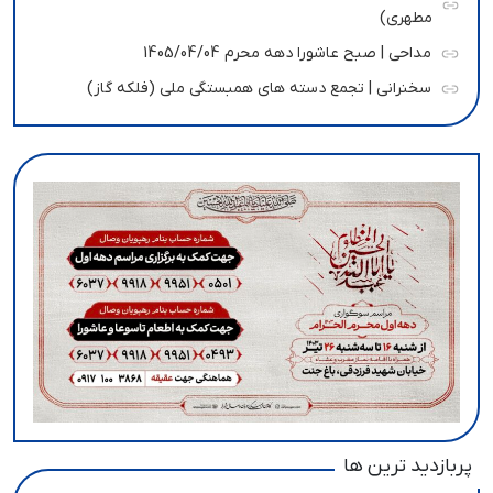
مطهری)
مداحی | صبح عاشورا دهه محرم 1405/04/04
سخنرانی | تجمع دسته های همبستگی ملی (فلکه گاز)
پربازدید ترین ها