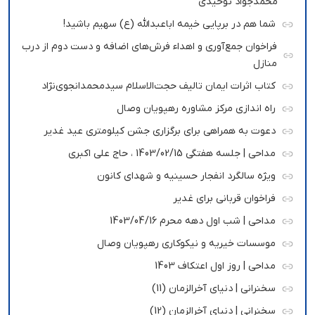
محمدجواد توحیدی
شما هم در برپایی خیمه اباعبدالله (ع) سهیم باشید!
فراخوان جمع‌آوری و اهداء فرش‌های اضافه و دست دوم از درب
منازل
کتاب اثرات ایمان تالیف حجت‌الاسلام سیدمحمدانجوی‌نژاد
راه اندازی مرکز مشاوره رهپویان وصال
دعوت به همراهی برای برگزاری جشن کیلومتری عید غدیر
مداحی | جلسه هفتگی 1403/02/15 ، حاج علی اکبری
ویژه سالگرد انفجار حسینیه و شهدای کانون
فراخوان قربانی برای غدیر
مداحی | شب اول دهه محرم 1403/04/16
موسسات خیریه و نیکوکاری رهپویان وصال
مداحی | روز اول اعتکاف 1403
سخنرانی | دنیای آخرالزمان (11)
سخنرانی | دنیای آخرالزمان (12)