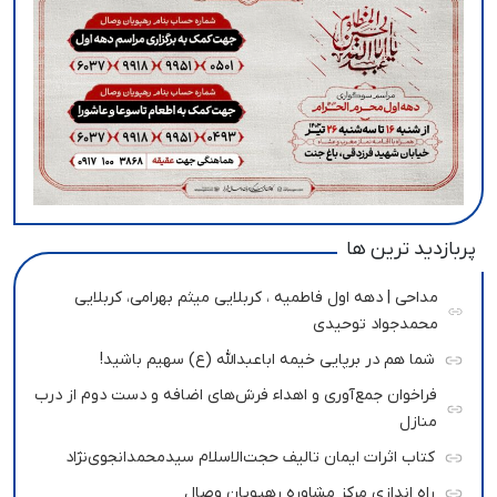
پربازدید ترین ها
مداحی | دهه اول فاطمیه ، کربلایی میثم بهرامی، کربلایی
محمدجواد توحیدی
شما هم در برپایی خیمه اباعبدالله (ع) سهیم باشید!
فراخوان جمع‌آوری و اهداء فرش‌های اضافه و دست دوم از درب
منازل
کتاب اثرات ایمان تالیف حجت‌الاسلام سیدمحمدانجوی‌نژاد
راه اندازی مرکز مشاوره رهپویان وصال