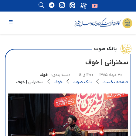
بانک صوت
سخنرانی | خوف
30 خرداد 1385
- 12:00 ق.ظ
دسته بندی:
خوف
صفحه نخست
بانک صوت
خوف
سخنرانی | خوف