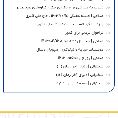
دعوت به همراهی برای برگزاری جشن کیلومتری عید غدیر
مداحی | جلسه هفتگی 1403/02/15 ، حاج علی اکبری
ویژه سالگرد انفجار حسینیه و شهدای کانون
فراخوان قربانی برای غدیر
مداحی | شب اول دهه محرم 1403/04/16
موسسات خیریه و نیکوکاری رهپویان وصال
مداحی | روز اول اعتکاف 1403
سخنرانی | دنیای آخرالزمان (11)
سخنرانی | دنیای آخرالزمان (12)
سخنرانی | مقدمه ای بر مذاکره