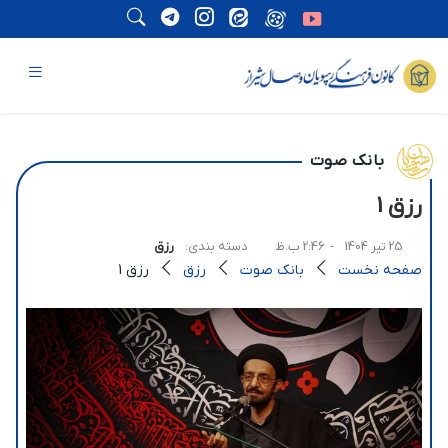
بانک صوت
رزق 1
25 تیر 1404
- 2:46 ب.ظ
دسته بندی:
رزق
صفحه نخست
بانک صوت
رزق
رزق 1