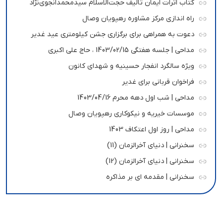
کتاب اثرات ایمان تالیف حجت‌الاسلام سیدمحمدانجوی‌نژاد
راه اندازی مرکز مشاوره رهپویان وصال
دعوت به همراهی برای برگزاری جشن کیلومتری عید غدیر
مداحی | جلسه هفتگی 1403/02/15 ، حاج علی اکبری
ویژه سالگرد انفجار حسینیه و شهدای کانون
فراخوان قربانی برای غدیر
مداحی | شب اول دهه محرم 1403/04/16
موسسات خیریه و نیکوکاری رهپویان وصال
مداحی | روز اول اعتکاف 1403
سخنرانی | دنیای آخرالزمان (11)
سخنرانی | دنیای آخرالزمان (12)
سخنرانی | مقدمه ای بر مذاکره