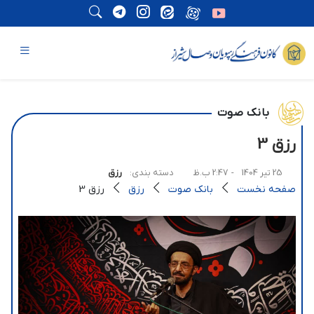
بانک صوت
رزق 3
25 تیر 1404
- 2:47 ب.ظ
دسته بندی:
رزق
صفحه نخست
بانک صوت
رزق
رزق 3