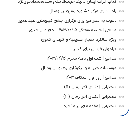
کتاب اثرات ایمان تالیف حجت‌الاسلام سیدمحمدانجوی‌نژاد
راه اندازی مرکز مشاوره رهپویان وصال
دعوت به همراهی برای برگزاری جشن کیلومتری عید غدیر
مداحی | جلسه هفتگی 1403/02/15 ، حاج علی اکبری
ویژه سالگرد انفجار حسینیه و شهدای کانون
فراخوان قربانی برای غدیر
مداحی | شب اول دهه محرم 1403/04/16
موسسات خیریه و نیکوکاری رهپویان وصال
مداحی | روز اول اعتکاف 1403
سخنرانی | دنیای آخرالزمان (11)
سخنرانی | دنیای آخرالزمان (12)
سخنرانی | مقدمه ای بر مذاکره