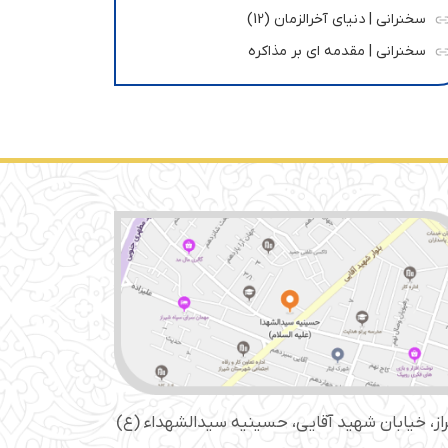
سخنرانی | دنیای آخرالزمان (12)
سخنرانی | مقدمه ای بر مذاکره
از، خیابان شهید آقایی، حسینیه سید‌الشهداء (ع)