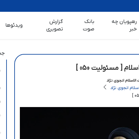
رهپویان چه
بانک
گزارش
ویدئوها
خبر
صوت
تصویری
جد
ام [ مسئولیت «5» ]
لاسلام انجوی نژاد
لام انجوی نژاد