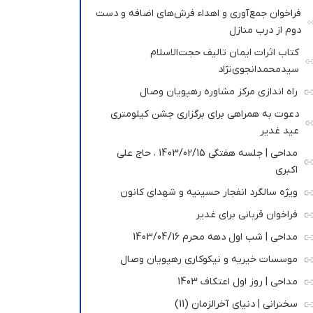
فراخوان جمع‌آوری و اهداء فرش‌های اضافه و دست
دوم از درب منازل
کتاب اثرات ایمان تالیف حجت‌الاسلام
سیدمحمدانجوی‌نژاد
راه اندازی مرکز مشاوره رهپویان وصال
دعوت به همراهی برای برگزاری جشن کیلومتری
عید غدیر
مداحی | جلسه هفتگی 1403/02/15 ، حاج علی
اکبری
ویژه سالگرد انفجار حسینیه و شهدای کانون
فراخوان قربانی برای غدیر
مداحی | شب اول دهه محرم 1403/04/16
موسسات خیریه و نیکوکاری رهپویان وصال
مداحی | روز اول اعتکاف 1403
سخنرانی | دنیای آخرالزمان (11)